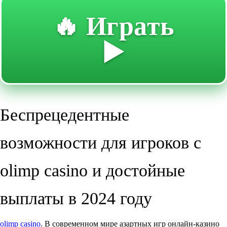
🔥 Играть
▶️
Беспрецедентные
возможности для игроков с
olimp casino и достойные
выплаты в 2024 году
olimp casino
. В современном мире азартных игр онлайн-казино