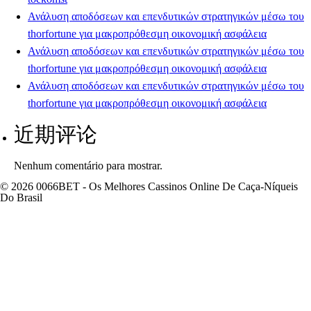
Ανάλυση αποδόσεων και επενδυτικών στρατηγικών μέσω του
thorfortune για μακροπρόθεσμη οικονομική ασφάλεια
Ανάλυση αποδόσεων και επενδυτικών στρατηγικών μέσω του
thorfortune για μακροπρόθεσμη οικονομική ασφάλεια
Ανάλυση αποδόσεων και επενδυτικών στρατηγικών μέσω του
thorfortune για μακροπρόθεσμη οικονομική ασφάλεια
近期评论
Nenhum comentário para mostrar.
© 2026 0066BET - Os Melhores Cassinos Online De Caça-Níqueis
Do Brasil