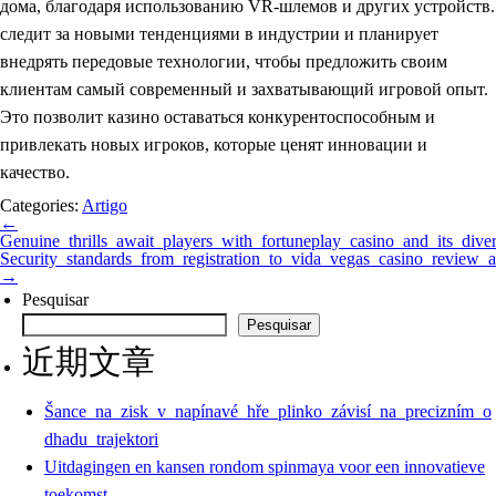
дома, благодаря использованию VR-шлемов и других устройств.
следит за новыми тенденциями в индустрии и планирует
внедрять передовые технологии, чтобы предложить своим
клиентам самый современный и захватывающий игровой опыт.
Это позволит казино оставаться конкурентоспособным и
привлекать новых игроков, которые ценят инновации и
качество.
Categories:
Artigo
←
Navegação
Genuine_thrills_await_players_with_fortuneplay_casino_and_its_dive
Security_standards_from_registration_to_vida_vegas_casino_review_
→
de
Pesquisar
Pesquisar
Post
近期文章
Šance_na_zisk_v_napínavé_hře_plinko_závisí_na_precizním_o
dhadu_trajektori
Uitdagingen en kansen rondom spinmaya voor een innovatieve
toekomst