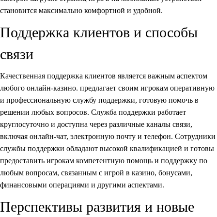
становится максимально комфортной и удобной.
Поддержка клиентов и способы
связи
Качественная поддержка клиентов является важным аспектом
любого онлайн-казино.
предлагает своим игрокам оперативную
и профессиональную службу поддержки, готовую помочь в
решении любых вопросов. Служба поддержки работает
круглосуточно и доступна через различные каналы связи,
включая онлайн-чат, электронную почту и телефон. Сотрудники
службы поддержки обладают высокой квалификацией и готовы
предоставить игрокам компетентную помощь и поддержку по
любым вопросам, связанным с игрой в казино, бонусами,
финансовыми операциями и другими аспектами.
Перспективы развития и новые