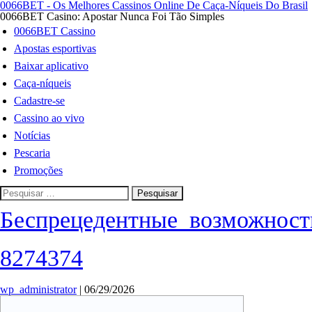
0066BET - Os Melhores Cassinos Online De Caça-Níqueis Do Brasil
0066BET Casino: Apostar Nunca Foi Tão Simples
0066BET Cassino
Apostas esportivas
Baixar aplicativo
Caça-níqueis
Cadastre-se
Cassino ao vivo
Notícias
Pescaria
Promoções
Pesquisar
por:
Беспрецедентные_возможност
8274374
wp_administrator
|
06/29/2026