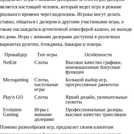
является настоящий человек, который ведет игру в режиме
реального времени через видеосвязь. Игроки могут делать
ставки, общаться с дилером и другими участниками игры, а
также наслаждаться аутентичной атмосферой казино, не выходя
из дома. Игры с живыми дилерами доступны в различных
вариантах рулетки, блэкджека, баккары и покера.
Провайдер
Тип игры
Особенности
NetEnt
Слоты
Высокое качество графики,
инновационные бонусные
функции
Microgaming
Слоты,
Большой выбор игр,
настольные
прогрессивные джекпоты
игры
Play'n GO
Слоты
Яркий дизайн, увлекательные
сюжеты
Evolution
Игры с
Профессиональные дилеры,
Gaming
живыми
высокое качество трансляции
дилерами
Помимо разнообразия игр,
предлагает своим клиентам