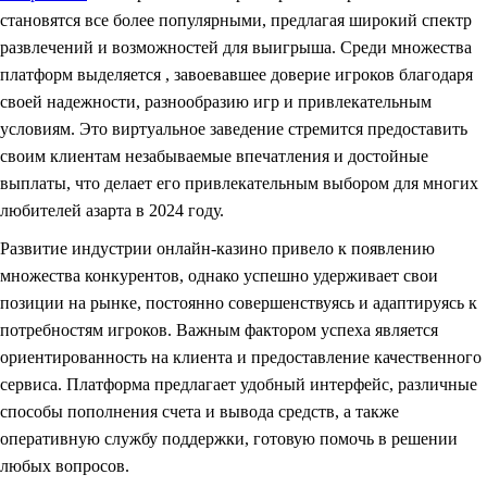
становятся все более популярными, предлагая широкий спектр
развлечений и возможностей для выигрыша. Среди множества
платформ выделяется
, завоевавшее доверие игроков благодаря
своей надежности, разнообразию игр и привлекательным
условиям. Это виртуальное заведение стремится предоставить
своим клиентам незабываемые впечатления и достойные
выплаты, что делает его привлекательным выбором для многих
любителей азарта в 2024 году.
Развитие индустрии онлайн-казино привело к появлению
множества конкурентов, однако
успешно удерживает свои
позиции на рынке, постоянно совершенствуясь и адаптируясь к
потребностям игроков. Важным фактором успеха является
ориентированность на клиента и предоставление качественного
сервиса. Платформа предлагает удобный интерфейс, различные
способы пополнения счета и вывода средств, а также
оперативную службу поддержки, готовую помочь в решении
любых вопросов.