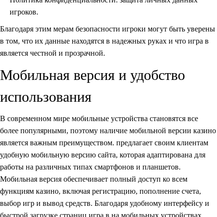
игроков.
Благодаря этим мерам безопасности игроки могут быть уверены
в том, что их данные находятся в надежных руках и что игра в
является честной и прозрачной.
Мобильная версия и удобство
использования
В современном мире мобильные устройства становятся все
более популярными, поэтому наличие мобильной версии казино
является важным преимуществом.
предлагает своим клиентам
удобную мобильную версию сайта, которая адаптирована для
работы на различных типах смартфонов и планшетов.
Мобильная версия обеспечивает полный доступ ко всем
функциям казино, включая регистрацию, пополнение счета,
выбор игр и вывод средств. Благодаря удобному интерфейсу и
быстрой загрузке страниц игра в
на мобильных устройствах