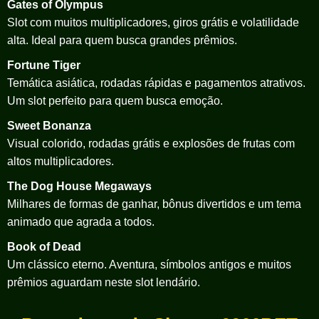
Gates of Olympus
Slot com muitos multiplicadores, giros grátis e volatilidade
alta. Ideal para quem busca grandes prêmios.
Fortune Tiger
Temática asiática, rodadas rápidas e pagamentos atrativos.
Um slot perfeito para quem busca emoção.
Sweet Bonanza
Visual colorido, rodadas grátis e explosões de frutas com
altos multiplicadores.
The Dog House Megaways
Milhares de formas de ganhar, bônus divertidos e um tema
animado que agrada a todos.
Book of Dead
Um clássico eterno. Aventura, símbolos antigos e muitos
prêmios aguardam neste slot lendário.