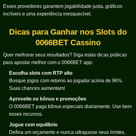
Esses provedores garantem jogabilidade justa, gráficos
incríveis e uma experiência inesquecível.
Dicas para Ganhar nos Slots do
0066BET Cassino
Quer melhorar seus resultados? Siga estas dicas práticas
para apostar melhor com o 0066BET app:
Escolha slots com RTP alto
Busque jogos com retorno ao jogador acima de 96%.
Suas chances aumentam!
Aproveite os bônus e promoções
O 0066BET paga bônus especiais diariamente. Use bem
esses recursos.
Jogue com equilíbrio
Defina um orçamento e nunca ultrapasse seus limites.