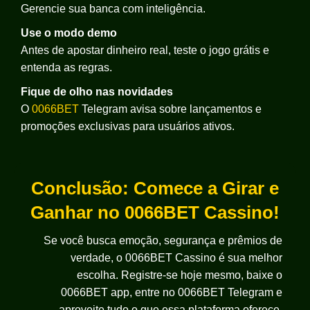
Gerencie sua banca com inteligência.
Use o modo demo
Antes de apostar dinheiro real, teste o jogo grátis e
entenda as regras.
Fique de olho nas novidades
O
0066BET
Telegram avisa sobre lançamentos e
promoções exclusivas para usuários ativos.
Conclusão: Comece a Girar e
Ganhar no 0066BET Cassino!
Se você busca emoção, segurança e prêmios de
verdade, o 0066BET Cassino é sua melhor
escolha. Registre-se hoje mesmo, baixe o
0066BET app, entre no 0066BET Telegram e
aproveite tudo o que essa plataforma oferece.