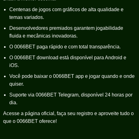
Centenas de jogos com gráficos de alta qualidade e
temas variados.
Desenvolvedores premiados garantem jogabilidade
fluida e mecânicas inovadoras.
O 0066BET paga rápido e com total transparência.
O 0066BET download está disponível para Android e
iOS.
Você pode baixar o 0066BET app e jogar quando e onde
quiser.
Suporte via 0066BET Telegram, disponível 24 horas por
dia.
Acesse a página oficial, faça seu registro e aproveite tudo o
que o 0066BET oferece!