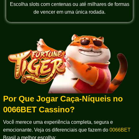
Escolha slots com centenas ou até milhares de formas
de vencer em uma única rodada.
Por Que Jogar Caça-Níqueis no
0066BET Cassino?
Você merece uma experiência completa, segura e
emocionante. Veja os diferenciais que fazem do
0066BET
Brasil a melhor escolha: