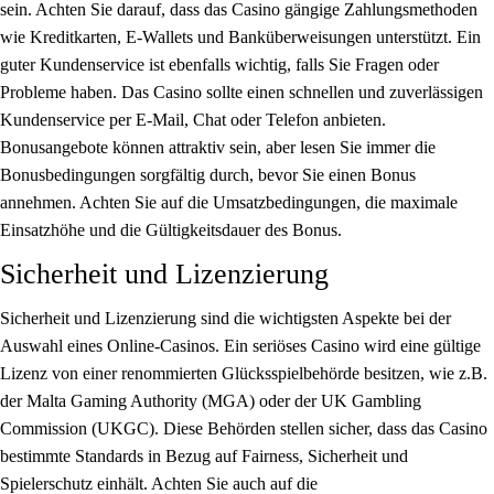
sein. Achten Sie darauf, dass das Casino gängige Zahlungsmethoden
wie Kreditkarten, E-Wallets und Banküberweisungen unterstützt. Ein
guter Kundenservice ist ebenfalls wichtig, falls Sie Fragen oder
Probleme haben. Das Casino sollte einen schnellen und zuverlässigen
Kundenservice per E-Mail, Chat oder Telefon anbieten.
Bonusangebote können attraktiv sein, aber lesen Sie immer die
Bonusbedingungen sorgfältig durch, bevor Sie einen Bonus
annehmen. Achten Sie auf die Umsatzbedingungen, die maximale
Einsatzhöhe und die Gültigkeitsdauer des Bonus.
Sicherheit und Lizenzierung
Sicherheit und Lizenzierung sind die wichtigsten Aspekte bei der
Auswahl eines Online-Casinos. Ein seriöses Casino wird eine gültige
Lizenz von einer renommierten Glücksspielbehörde besitzen, wie z.B.
der Malta Gaming Authority (MGA) oder der UK Gambling
Commission (UKGC). Diese Behörden stellen sicher, dass das Casino
bestimmte Standards in Bezug auf Fairness, Sicherheit und
Spielerschutz einhält. Achten Sie auch auf die