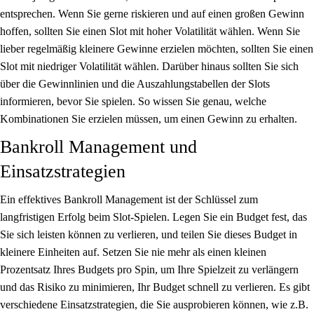
entsprechen. Wenn Sie gerne riskieren und auf einen großen Gewinn
hoffen, sollten Sie einen Slot mit hoher Volatilität wählen. Wenn Sie
lieber regelmäßig kleinere Gewinne erzielen möchten, sollten Sie einen
Slot mit niedriger Volatilität wählen. Darüber hinaus sollten Sie sich
über die Gewinnlinien und die Auszahlungstabellen der Slots
informieren, bevor Sie spielen. So wissen Sie genau, welche
Kombinationen Sie erzielen müssen, um einen Gewinn zu erhalten.
Bankroll Management und
Einsatzstrategien
Ein effektives Bankroll Management ist der Schlüssel zum
langfristigen Erfolg beim Slot-Spielen. Legen Sie ein Budget fest, das
Sie sich leisten können zu verlieren, und teilen Sie dieses Budget in
kleinere Einheiten auf. Setzen Sie nie mehr als einen kleinen
Prozentsatz Ihres Budgets pro Spin, um Ihre Spielzeit zu verlängern
und das Risiko zu minimieren, Ihr Budget schnell zu verlieren. Es gibt
verschiedene Einsatzstrategien, die Sie ausprobieren können, wie z.B.