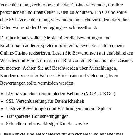
Verschlüsselungstechnologie, die das Casino verwendet, um Ihre
persönlichen und finanziellen Daten zu schützen. Ein Casino sollte
eine SSL-Verschlüsselung verwenden, um sicherzustellen, dass Ihre
Daten während der Übertragung verschlüsselt sind.
Darüber hinaus sollten Sie sich über die Bewertungen und
Erfahrungen anderer Spieler informieren, bevor Sie sich in einem
Online-Casino registrieren. Lesen Sie Bewertungen auf unabhängigen
Websites und Foren, um sich ein Bild von der Reputation des Casinos
zu machen. Achten Sie auf Beschwerden über Auszahlungen,
Kundenservice oder Fairness. Ein Casino mit vielen negativen
Bewertungen sollte vermieden werden.
Lizenz von einer renommierten Behörde (MGA, UKGC)
SSL-Verschlüsselung für Datensicherheit
Positive Bewertungen und Erfahrungen anderer Spieler
Transparente Bonusbedingungen
Schneller und zuverlässiger Kundenservice
Diese Punkte sind entscheidend für ein sicheres und angenehmes