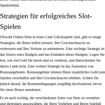
Spielerlebnis.
Strategien für erfolgreiches Slot-
Spielen
Obwohl Online-Slots in erster Linie Glücksspiele sind, gibt es einige
Strategien, die Ihnen helfen können, Ihre Gewinnchancen zu
verbessern und Ihre Verluste zu minimieren. Eine wichtige Strategie ist
das Setzen eines Budgets und das Einhalten dieses Budgets. Legen Sie
fest, wie viel Geld Sie bereit sind zu verlieren, und überschreiten Sie
dieses Limit nicht. Eine weitere Strategie ist das Ausnutzen von
Bonusangeboten. Bonusangebote können Ihnen zusätzliches Geld zum
Spielen verschaffen und Ihre Gewinnchancen erhöhen. Achten Sie
jedoch darauf, die Bonusbedingungen sorgfältig durchzulesen, bevor
Sie einen Bonus annehmen.
Es ist auch wichtig, die verschiedenen Arten von Slots zu verstehen
und diejenigen auszuwählen, die Ihren Vorlieben und Ihrem Spielstil