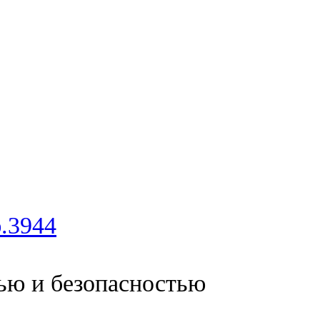
ю.3944
ью и безопасностью