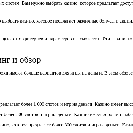
х систем. Вам нужно выбрать казино, которое предлагает дост
 выбрать казино, которое предлагает различные бонусы и акци
ощью этих критериев и параметров вы сможете найти казино, ко
нг и обзор
гроки имеют больше вариантов для игры на деньги. В этом обзо
 предлагает более 1 000 слотов и игр на деньги. Казино имеет в
ает более 500 слотов и игр на деньги. Казино имеет хороший выбо
зино, которое предлагает более 300 слотов и игр на деньги. Каз