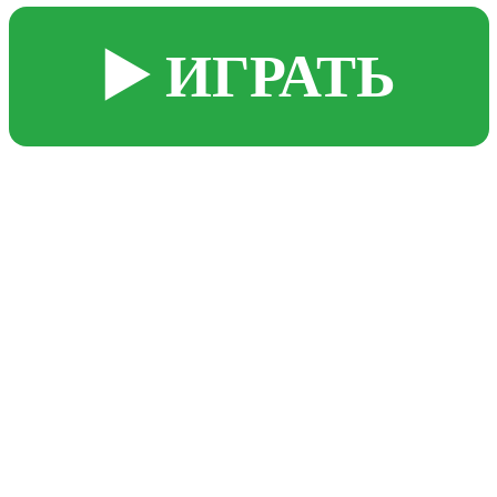
▶️ ИГРАТЬ