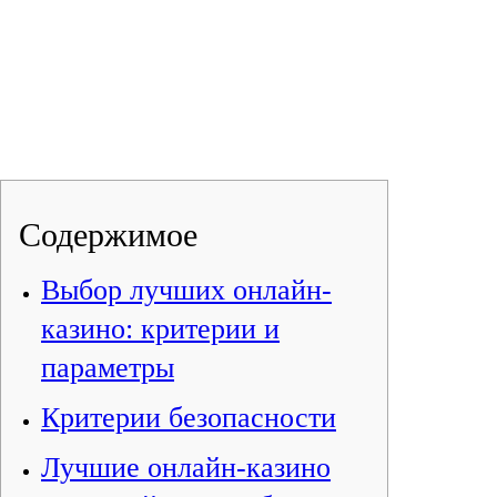
Содержимое
Выбор лучших онлайн-
казино: критерии и
параметры
Критерии безопасности
Лучшие онлайн-казино