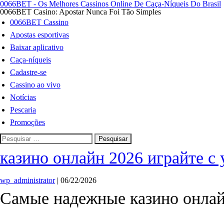
0066BET - Os Melhores Cassinos Online De Caça-Níqueis Do Brasil
0066BET Casino: Apostar Nunca Foi Tão Simples
0066BET Cassino
Apostas esportivas
Baixar aplicativo
Caça-níqueis
Cadastre-se
Cassino ao vivo
Notícias
Pescaria
Promoções
Pesquisar
por:
казино онлайн 2026 играйте с
wp_administrator
|
06/22/2026
Самые надежные казино онлайн