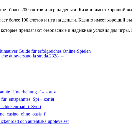
агает более 200 слотов и игр на деньги. Казино имеет хороший в
агает более 100 слотов и игр на деньги. Казино имеет хороший в
 которые предлагают безопасные и надежные условия для игры. 
timativer Guide für erfolgreiches Online-Spielen
e che attraversano la strada.2328
→
annte_Unterhaltung_f – копія
für_entspanntes_Spi – копія
_chickenroad_i_Sveri
ne_casino_ohne_oasis_f
hickenroad och autentiska upplevelser