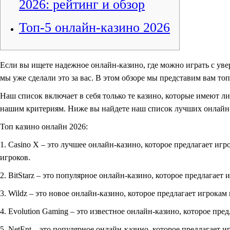
2026: рейтинг и обзор
Топ-5 онлайн-казино 2026
Если вы ищете надежное онлайн-казино, где можно играть с уве
мы уже сделали это за вас. В этом обзоре мы представим вам то
Наш список включает в себя только те казино, которые имеют л
нашим критериям. Ниже вы найдете наш список лучших онлайн-к
Топ казино онлайн 2026:
1. Casino X – это лучшее онлайн-казино, которое предлагает и
игроков.
2. BitStarz – это популярное онлайн-казино, которое предлагае
3. Wildz – это новое онлайн-казино, которое предлагает игрока
4. Evolution Gaming – это известное онлайн-казино, которое пр
5. NetEnt – это популярное онлайн-казино, которое предлагает 