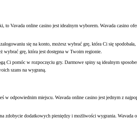
ki, to Vavada online casino jest idealnym wyborem. Wavada casino ofer
 zalogowaniu się na konto, możesz wybrać grę, która Ci się spodobała, 
ż wybrać grę, która jest dostępna w Twoim regionie.
ogą Ci pomóc w rozpoczęciu gry. Darmowe spiny są idealnym sposobem
woich szans na wygraną.
steś w odpowiednim miejscu. Wavada online casino jest jednym z najpo
 zdobycie dodatkowych pieniędzy i możliwości wygrania. Wavada onl