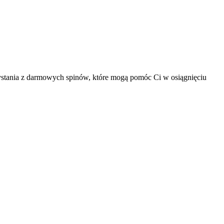
zystania z darmowych spinów, które mogą pomóc Ci w osiągnięciu