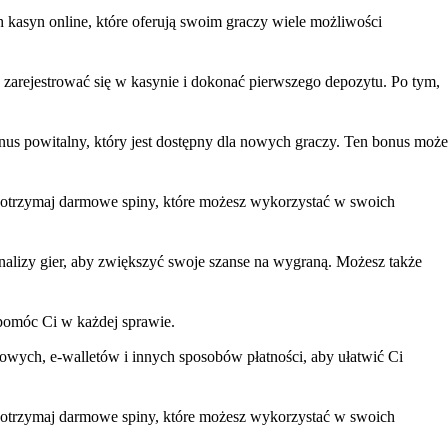
ch kasyn online, które oferują swoim graczy wiele możliwości
z zarejestrować się w kasynie i dokonać pierwszego depozytu. Po tym,
us powitalny, który jest dostępny dla nowych graczy. Ten bonus może
 i otrzymaj darmowe spiny, które możesz wykorzystać w swoich
nalizy gier, aby zwiększyć swoje szanse na wygraną. Możesz także
 pomóc Ci w każdej sprawie.
towych, e-walletów i innych sposobów płatności, aby ułatwić Ci
 i otrzymaj darmowe spiny, które możesz wykorzystać w swoich