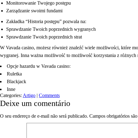
Monitorowanie Twojego postępu
Zarządzanie swoimi fundami
Zakładka “Historia postępu” pozwala na:
Sprawdzanie Twoich poprzednich wygranych
Sprawdzanie Twoich poprzednich strat
W Vavada casino, możesz również znaleźć wiele możliwości, które mo
wygranej. Inna ważna możliwość to możliwość korzystania z różnych ro
Opcje hazardu w Vavada casino:
Ruletka
Blackjack
Inne
Categories:
Artigo
|
Comments
Deixe um comentário
O seu endereço de e-mail não será publicado.
Campos obrigatórios sã