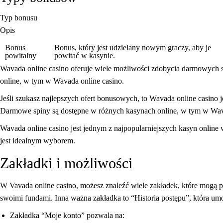
Typ bonusu
Opis
Bonus
Bonus, który jest udzielany nowym graczy, aby je
powitalny
powitać w kasynie.
Wavada online casino oferuje wiele możliwości zdobycia darmowych s
online, w tym w Wavada online casino.
Jeśli szukasz najlepszych ofert bonusowych, to Wavada online casino
Darmowe spiny są dostępne w różnych kasynach online, w tym w Wava
Wavada online casino jest jednym z najpopularniejszych kasyn online
jest idealnym wyborem.
Zakładki i możliwości
W Vavada online casino, możesz znaleźć wiele zakładek, które mogą p
swoimi fundami. Inna ważna zakładka to “Historia postępu”, która um
Zakładka “Moje konto” pozwala na: