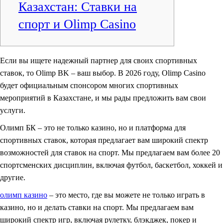
Казахстан: Ставки на
спорт и Olimp Casino
Если вы ищете надежный партнер для своих спортивных
ставок, то Olimp BK – ваш выбор. В 2026 году, Olimp Casino
будет официальным спонсором многих спортивных
мероприятий в Казахстане, и мы рады предложить вам свои
услуги.
Олимп БК – это не только казино, но и платформа для
спортивных ставок, которая предлагает вам широкий спектр
возможностей для ставок на спорт. Мы предлагаем вам более 20
спортсменских дисциплин, включая футбол, баскетбол, хоккей и
другие.
олимп казино
– это место, где вы можете не только играть в
казино, но и делать ставки на спорт. Мы предлагаем вам
широкий спектр игр, включая рулетку, блэкджек, покер и