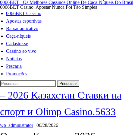
0066BET - Os Melhores Cassinos Online De Caça-Níqueis Do Brasil
0066BET Casino: Apostar Nunca Foi Tão Simples
0066BET Cassino
Apostas esportivas
Baixar aplicativo
Caça-níqueis
Cadastre-se
Cassino ao vivo
Notícias
Pescaria
Promoções
Pesquisar
por:
– 2026 Казахстан Ставки на
спорт и Olimp Casino.5633
wp_administrator
|
06/28/2026