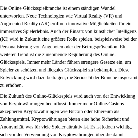
Die Online-Glücksspielbranche ist einem ständigen Wandel
unterworfen. Neue Technologien wie Virtual Reality (VR) und
Augmented Reality (AR) eröffnen innovative Möglichkeiten für ein
immersives Spielerlebnis. Auch der Einsatz von künstlicher Intelligenz
(KI) wird in Zukunft eine größere Rolle spielen, beispielsweise bei der
Personalisierung von Angeboten oder der Betrugsprävention. Ein
weiterer Trend ist die zunehmende Regulierung des Online-
Glücksspiels. Immer mehr Länder führen strengere Gesetze ein, um
Spieler zu schützen und illegales Glücksspiel zu bekämpfen. Diese
Entwicklung wird dazu beitragen, die Seriosität der Branche insgesamt
zu erhöhen.
Die Zukunft des Online-Glücksspiels wird auch von der Entwicklung
von Kryptowährungen beeinflusst. Immer mehr Online-Casinos
akzeptieren Kryptowährungen wie Bitcoin oder Ethereum als
Zahlungsmittel. Kryptowährungen bieten eine hohe Sicherheit und
Anonymität, was für viele Spieler attraktiv ist. Es ist jedoch wichtig,
sich vor der Verwendung von Kryptowährungen über die damit