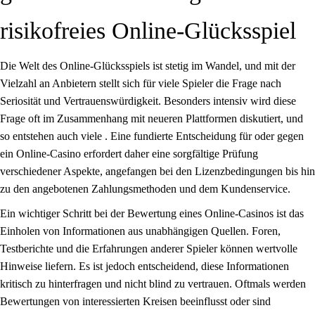
risikofreies Online-Glücksspiel
Die Welt des Online-Glücksspiels ist stetig im Wandel, und mit der
Vielzahl an Anbietern stellt sich für viele Spieler die Frage nach
Seriosität und Vertrauenswürdigkeit. Besonders intensiv wird diese
Frage oft im Zusammenhang mit neueren Plattformen diskutiert, und
so entstehen auch viele
. Eine fundierte Entscheidung für oder gegen
ein Online-Casino erfordert daher eine sorgfältige Prüfung
verschiedener Aspekte, angefangen bei den Lizenzbedingungen bis hin
zu den angebotenen Zahlungsmethoden und dem Kundenservice.
Ein wichtiger Schritt bei der Bewertung eines Online-Casinos ist das
Einholen von Informationen aus unabhängigen Quellen. Foren,
Testberichte und die Erfahrungen anderer Spieler können wertvolle
Hinweise liefern. Es ist jedoch entscheidend, diese Informationen
kritisch zu hinterfragen und nicht blind zu vertrauen. Oftmals werden
Bewertungen von interessierten Kreisen beeinflusst oder sind