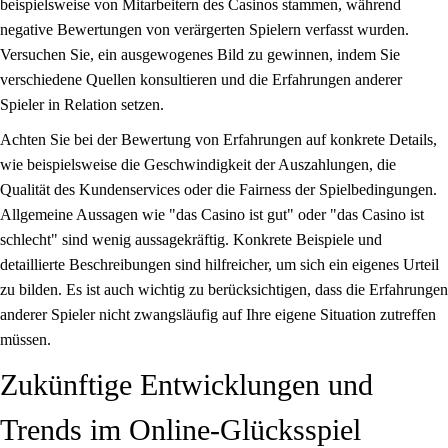
beispielsweise von Mitarbeitern des Casinos stammen, während
negative Bewertungen von verärgerten Spielern verfasst wurden.
Versuchen Sie, ein ausgewogenes Bild zu gewinnen, indem Sie
verschiedene Quellen konsultieren und die Erfahrungen anderer
Spieler in Relation setzen.
Achten Sie bei der Bewertung von Erfahrungen auf konkrete Details,
wie beispielsweise die Geschwindigkeit der Auszahlungen, die
Qualität des Kundenservices oder die Fairness der Spielbedingungen.
Allgemeine Aussagen wie "das Casino ist gut" oder "das Casino ist
schlecht" sind wenig aussagekräftig. Konkrete Beispiele und
detaillierte Beschreibungen sind hilfreicher, um sich ein eigenes Urteil
zu bilden. Es ist auch wichtig zu berücksichtigen, dass die Erfahrungen
anderer Spieler nicht zwangsläufig auf Ihre eigene Situation zutreffen
müssen.
Zukünftige Entwicklungen und
Trends im Online-Glücksspiel