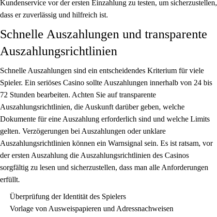
Kundenservice vor der ersten Einzahlung zu testen, um sicherzustellen,
dass er zuverlässig und hilfreich ist.
Schnelle Auszahlungen und transparente
Auszahlungsrichtlinien
Schnelle Auszahlungen sind ein entscheidendes Kriterium für viele
Spieler. Ein seriöses Casino sollte Auszahlungen innerhalb von 24 bis
72 Stunden bearbeiten. Achten Sie auf transparente
Auszahlungsrichtlinien, die Auskunft darüber geben, welche
Dokumente für eine Auszahlung erforderlich sind und welche Limits
gelten. Verzögerungen bei Auszahlungen oder unklare
Auszahlungsrichtlinien können ein Warnsignal sein. Es ist ratsam, vor
der ersten Auszahlung die Auszahlungsrichtlinien des Casinos
sorgfältig zu lesen und sicherzustellen, dass man alle Anforderungen
erfüllt.
Überprüfung der Identität des Spielers
Vorlage von Ausweispapieren und Adressnachweisen