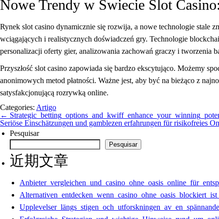
Nowe Trendy w Świecie Slot Casino: 
Rynek slot casino dynamicznie się rozwija, a nowe technologie stale 
wciągających i realistycznych doświadczeń gry. Technologie blockchai
personalizacji oferty gier, analizowania zachowań graczy i tworzenia 
Przyszłość slot casino zapowiada się bardzo ekscytująco. Możemy spodzi
anonimowych metod płatności. Ważne jest, aby być na bieżąco z najnow
satysfakcjonującą rozrywką online.
Categories:
Artigo
←
Strategic_betting_options_and_kwiff_enhance_your_winning_poten
Navegação
Seriöse Einschätzungen und gamblezen erfahrungen für risikofreies O
Pesquisar
de
Pesquisar
近期文章
Post
Anbieter_vergleichen_und_casino_ohne_oasis_online_für_entsp
Alternativen_entdecken_wenn_casino_ohne_oasis_blockiert_ist_
Upplevelser_längs_stigen_och_utforskningen_av_en_spännande