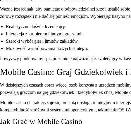
Ważne jest jednak, aby pamiętać o odpowiedzialnej grze i ustalić so
zdrowy rozsądek i nie dać się ponieść emocjom. Wybierając kasyno na 
Realistyczne doświadczenie gry.
Interakcja z krupierem i innymi graczami.
Szeroki wybór gier i limitów zakładów.
Możliwość wypróbowania nowych strategii.
Powyższy punktowany spis prezentuje najważniejsze zalety gry w ka
Mobile Casino: Graj Gdziekolwiek i
W dzisiejszych czasach coraz więcej osób korzysta z urządzeń mobilnyc
pozwalają graczom na grę gdziekolwiek i kiedykolwiek chcą. Mobile ca
Mobile casino charakteryzuje się prostotą obsługi, intuicyjnym inte
kompatybilność z różnymi systemami operacyjnymi, takimi jak iOS i 
Jak Grać w Mobile Casino