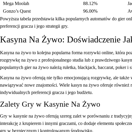
Mega Moolah
88.12%
Ja
Gonzo’s Quest
96.00%
Av
Powyższa tabela przedstawia kilka popularnych automatów do gier o
preferencji gracza i jego strategii gry.
Kasyna Na Żywo: Doświadczenie J
Kasyna na żywo to kolejna popularna forma rozrywki online, która p
rozgrywkę na żywo z profesjonalnego studia lub z prawdziwego kasyn
popularnych gier na żywo należą ruletka, blackjack, baccarat, poker i s
Kasyna na żywo oferują nie tylko emocjonującą rozgrywkę, ale także w
nawiązywać nowe znajomości. Wiele kasyn na żywo oferuje również ró
indywidualnych preferencji gracza i jego budżetu.
Zalety Gry w Kasynie Na Żywo
Gry w kasynie na żywo oferują szereg zalet w porównaniu z tradycyjn
interakcję z krupierem i innymi graczami, co dodaje elementu społecz
gry w bezpiecznym i kontrolowanym środowisku.