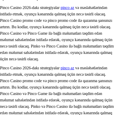
Pinco Casino 2026-dakı strategiyalar
pinco az
və məsləhətlərindən
istifadə etmək, oyunçu kənarında qalmaq üçün necə təsirli olacaq.
Pinco Casino promo code və pinco promo code ilə qazanma şansınızı
artırın. Bu kodlar, oyunçu kənarında qalmaq üçün necə təsirli olacaq.
Pinco Casino və Pinco Game ilə bağlı məlumatları təqdim edən
məlumat sahələrindən istifadə edərək, oyunçu kənarında qalmaq üçün
necə təsirli olacaq. Pinko və Pinco Casino ilə bağlı məlumatları təqdim
edən məlumat sahələrindən istifadə edərək, oyunçu kənarında qalmaq
üçün necə təsirli olacaq.
Pinco Casino 2026-dakı strategiyalar
pinco az
və məsləhətlərindən
istifadə etmək, oyunçu kənarında qalmaq üçün necə təsirli olacaq.
Pinco Casino promo code və pinco promo code ilə qazanma şansınızı
artırın. Bu kodlar, oyunçu kənarında qalmaq üçün necə təsirli olacaq.
Pinco Casino və Pinco Game ilə bağlı məlumatları təqdim edən
məlumat sahələrindən istifadə edərək, oyunçu kənarında qalmaq üçün
necə təsirli olacaq. Pinko və Pinco Casino ilə bağlı məlumatları təqdim
edən məlumat sahələrindən istifadə edərək, oyunçu kənarında qalmaq