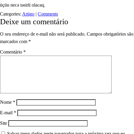
üçün necə təsirli olacaq.
Categories:
Artigo
|
Comments
Deixe um comentário
O seu endereço de e-mail não será publicado.
Campos obrigatórios são
marcados com
*
Comentário
*
Nome
*
E-mail
*
Site
Salvar meus dados neste navegador para a próxima vez que eu