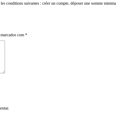
er les conditions suivantes : créer un compte, déposer une somme minima
o marcados com
*
entar.