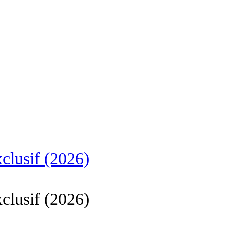
clusif (2026)
clusif (2026)