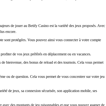
majeurs de jouer au Betify Casino est la variété des jeux proposés. Avec
plus encore.
mpte sont protégées. Vous pouvez ainsi vous connecter à votre compte
 profiter de vos jeux préférés en déplacement ou en vacances.
de bienvenue, des bonus de reload et des tournois. Cela vous permet
blème ou de question. Cela vous permet de vous concentrer sur votre jeu
ariété de jeux, sa connexion sécurisée, son application mobile, ses
uer avec des montants de jeu raisonnables et que vous pouvez gagner de