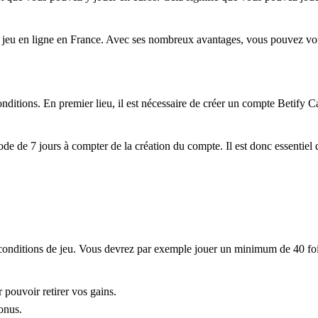
e jeu en ligne en France. Avec ses nombreux avantages, vous pouvez vous
 conditions. En premier lieu, il est nécessaire de créer un compte Betify
ode de 7 jours à compter de la création du compte. Il est donc essentiel 
s conditions de jeu. Vous devrez par exemple jouer un minimum de 40 foi
pouvoir retirer vos gains.
bonus.