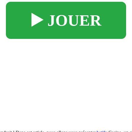
▶️ JOUER