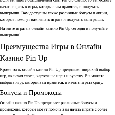
Если вы ищете официальный сайт Pin Up Casino, то вы можете
начать играть в игры, которые вам нравятся, и получать
выигрыши. Вам доступны также различные бонусы и акции,
которые помогут вам начать играть и получать выигрыши.
Начните играть в онлайн-казино Pin Up сегодня и получайте
выигрыши!
Преимущества Игры в Онлайн
Казино Pin Up
Кроме того, онлайн казино Pin Up предлагает широкий выбор
игр, включая слоты, карточные игры и рулетку. Вы можете
выбрать игру, которая вам нравится, и начать играть сразу.
Бонусы и Промокоды
Онлайн казино Pin Up предлагает различные бонусы и
промокоды, которые могут помочь вам начать играть с более