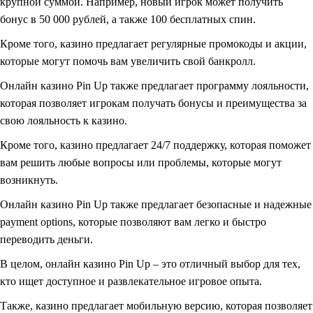
крупной суммой. Например, новый игрок может получить
бонус в 50 000 рублей, а также 100 бесплатных спин.
Кроме того, казино предлагает регулярные промокоды и акции,
которые могут помочь вам увеличить свой банкролл.
Онлайн казино Pin Up также предлагает программу лояльности,
которая позволяет игрокам получать бонусы и преимущества за
свою лояльность к казино.
Кроме того, казино предлагает 24/7 поддержку, которая поможет
вам решить любые вопросы или проблемы, которые могут
возникнуть.
Онлайн казино Pin Up также предлагает безопасные и надежные
payment options, которые позволяют вам легко и быстро
переводить деньги.
В целом, онлайн казино Pin Up – это отличный выбор для тех,
кто ищет доступное и развлекательное игровое опыта.
Также, казино предлагает мобильную версию, которая позволяет