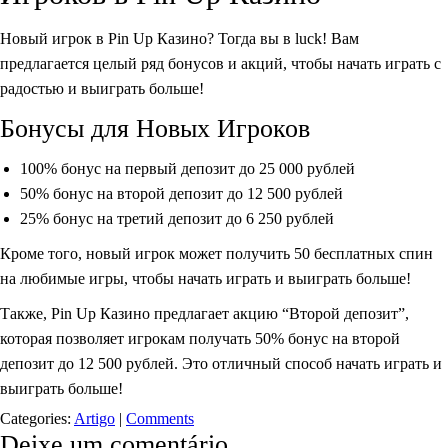
Новый игрок в Pin Up Казино? Тогда вы в luck! Вам
предлагается целый ряд бонусов и акций, чтобы начать играть с
радостью и выиграть больше!
Бонусы для Новых Игроков
100% бонус на первый депозит до 25 000 рублей
50% бонус на второй депозит до 12 500 рублей
25% бонус на третий депозит до 6 250 рублей
Кроме того, новый игрок может получить 50 бесплатных спин
на любимые игры, чтобы начать играть и выиграть больше!
Также, Pin Up Казино предлагает акцию “Второй депозит”,
которая позволяет игрокам получать 50% бонус на второй
депозит до 12 500 рублей. Это отличный способ начать играть и
выиграть больше!
Categories:
Artigo
|
Comments
Deixe um comentário