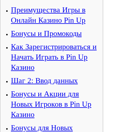
Преимущества Игры в
Онлайн Казино Pin Up
Бонусы и Промокоды
Как Зарегистрироваться и
Начать Играть в Pin Up
Казино
Шаг 2: Ввод данных
Бонусы и Акции для
Новых Игроков в Pin Up
Казино
Бонусы для Новых