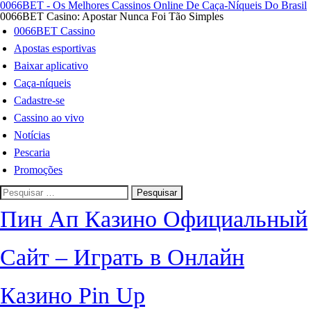
0066BET - Os Melhores Cassinos Online De Caça-Níqueis Do Brasil
0066BET Casino: Apostar Nunca Foi Tão Simples
0066BET Cassino
Apostas esportivas
Baixar aplicativo
Caça-níqueis
Cadastre-se
Cassino ao vivo
Notícias
Pescaria
Promoções
Pesquisar
por:
Пин Ап Казино Официальный
Сайт – Играть в Онлайн
Казино Pin Up