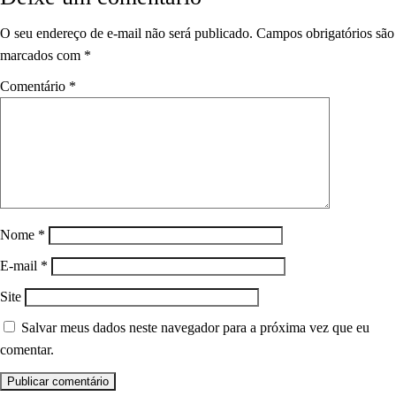
O seu endereço de e-mail não será publicado.
Campos obrigatórios são
marcados com
*
Comentário
*
Nome
*
E-mail
*
Site
Salvar meus dados neste navegador para a próxima vez que eu
comentar.