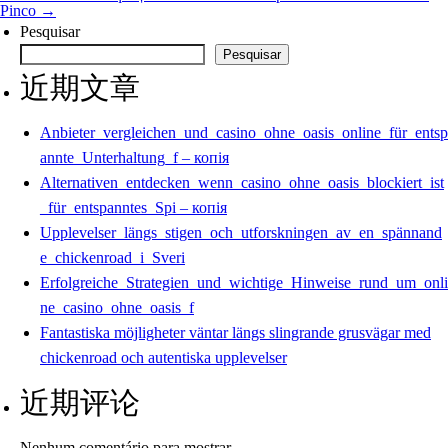
Pinco
→
de
Pesquisar
Pesquisar
Post
近期文章
Anbieter_vergleichen_und_casino_ohne_oasis_online_für_entsp
annte_Unterhaltung_f – копія
Alternativen_entdecken_wenn_casino_ohne_oasis_blockiert_ist
_für_entspanntes_Spi – копія
Upplevelser_längs_stigen_och_utforskningen_av_en_spännand
e_chickenroad_i_Sveri
Erfolgreiche_Strategien_und_wichtige_Hinweise_rund_um_onli
ne_casino_ohne_oasis_f
Fantastiska möjligheter väntar längs slingrande grusvägar med
chickenroad och autentiska upplevelser
近期评论
Nenhum comentário para mostrar.