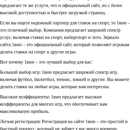
предлагает те же услуги, что и официальный сайт, но с более
высокой доступностью и быстрее загрузкой страниц.
Если вы ищете надежный партнер для ставок на спорт, то 1вин –
это отличный выбор. Компания предлагает широкий спектр
услуг, включая ставки на спорт, киберспорт и лото. Зеркало
сайта 1вин – это официальный сайт, который позволяет игрокам
делать ставки на спорт и другие игры.
Вот почему 1вин – это лучший выбор для вас:
Большой выбор игр: 1вин предлагает широкий спектр игр,
включая футбол, баскетбол, теннис, хоккей и другие. Вы можете
делать ставки на любые игры, которые вам интересны.
Высокие коэффициенты: 1вин предлагает высокие
коэффициенты для многих игр, что обеспечивает вам
максимальную прибыль.
Легкая регистрация: Регистрация на сайте 1вин – это простой и
быстрый процесс, который не займет у вас много времени.