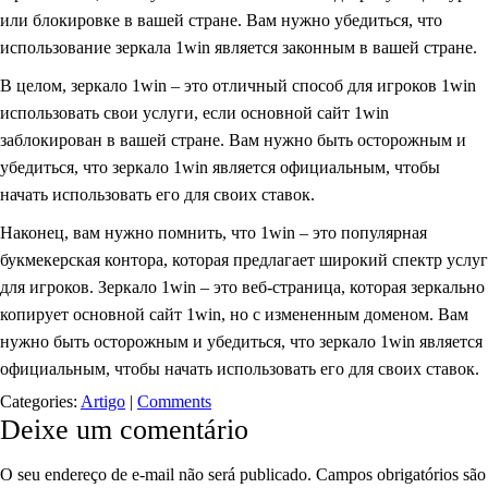
или блокировке в вашей стране. Вам нужно убедиться, что
использование зеркала 1win является законным в вашей стране.
В целом, зеркало 1win – это отличный способ для игроков 1win
использовать свои услуги, если основной сайт 1win
заблокирован в вашей стране. Вам нужно быть осторожным и
убедиться, что зеркало 1win является официальным, чтобы
начать использовать его для своих ставок.
Наконец, вам нужно помнить, что 1win – это популярная
букмекерская контора, которая предлагает широкий спектр услуг
для игроков. Зеркало 1win – это веб-страница, которая зеркально
копирует основной сайт 1win, но с измененным доменом. Вам
нужно быть осторожным и убедиться, что зеркало 1win является
официальным, чтобы начать использовать его для своих ставок.
Categories:
Artigo
|
Comments
Deixe um comentário
O seu endereço de e-mail não será publicado.
Campos obrigatórios são