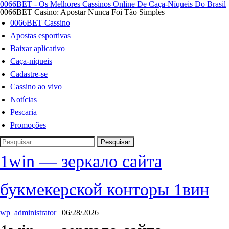
0066BET - Os Melhores Cassinos Online De Caça-Níqueis Do Brasil
0066BET Casino: Apostar Nunca Foi Tão Simples
0066BET Cassino
Apostas esportivas
Baixar aplicativo
Caça-níqueis
Cadastre-se
Cassino ao vivo
Notícias
Pescaria
Promoções
Pesquisar
por:
1win — зеркало сайта
букмекерской конторы 1вин
wp_administrator
|
06/28/2026