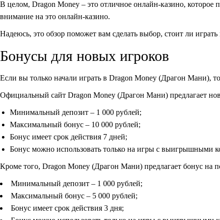
В целом, Dragon Money – это отличное онлайн-казино, которое 
внимание на это онлайн-казино.
Надеюсь, это обзор поможет вам сделать выбор, стоит ли играть
Бонусы для новых игроков
Если вы только начали играть в Dragon Money (Драгон Мани), т
Официальный сайт Dragon Money (Драгон Мани) предлагает новы
Минимальный депозит – 1 000 рублей;
Максимальный бонус – 10 000 рублей;
Бонус имеет срок действия 7 дней;
Бонус можно использовать только на игры с выигрышными 
Кроме того, Dragon Money (Драгон Мани) предлагает бонус на пе
Минимальный депозит – 1 000 рублей;
Максимальный бонус – 5 000 рублей;
Бонус имеет срок действия 3 дня;