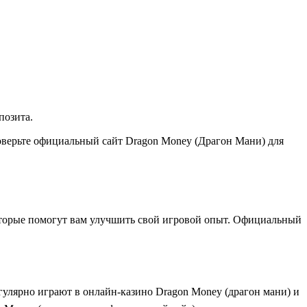
позита.
оверьте официальный сайт Dragon Money (Драгон Мани) для
оторые помогут вам улучшить свой игровой опыт. Официальный
егулярно играют в онлайн-казино Dragon Money (драгон мани) и