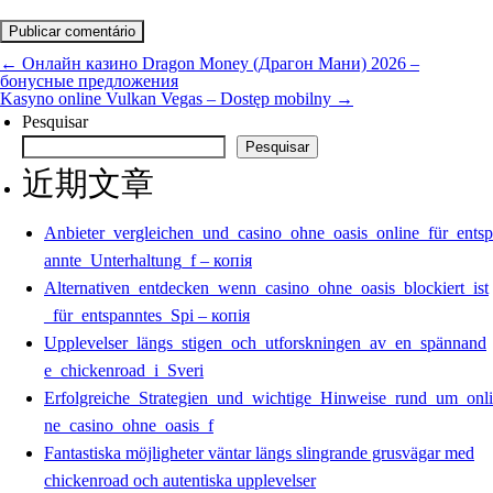
←
Онлайн казино Dragon Money (Драгон Мани) 2026 –
Navegação
бонусные предложения
Kasyno online Vulkan Vegas – Dostęp mobilny
→
de
Pesquisar
Pesquisar
Post
近期文章
Anbieter_vergleichen_und_casino_ohne_oasis_online_für_entsp
annte_Unterhaltung_f – копія
Alternativen_entdecken_wenn_casino_ohne_oasis_blockiert_ist
_für_entspanntes_Spi – копія
Upplevelser_längs_stigen_och_utforskningen_av_en_spännand
e_chickenroad_i_Sveri
Erfolgreiche_Strategien_und_wichtige_Hinweise_rund_um_onli
ne_casino_ohne_oasis_f
Fantastiska möjligheter väntar längs slingrande grusvägar med
chickenroad och autentiska upplevelser