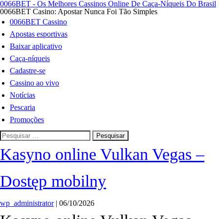
0066BET - Os Melhores Cassinos Online De Caça-Níqueis Do Brasil
0066BET Casino: Apostar Nunca Foi Tão Simples
0066BET Cassino
Apostas esportivas
Baixar aplicativo
Caça-níqueis
Cadastre-se
Cassino ao vivo
Notícias
Pescaria
Promoções
Pesquisar
por:
Kasyno online Vulkan Vegas –
Dostęp mobilny
wp_administrator
|
06/10/2026