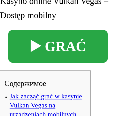
Kasyno online Vulkan Vegas –
Dostęp mobilny
▶️ GRAĆ
Содержимое
Jak zacząć grać w kasynie
Vulkan Vegas na
urządzeniach mobilnych