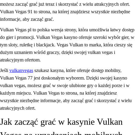
możesz zacząć grać już teraz i skorzystać z wielu atrakcyjnych ofert.
Vulkan Vegas 91 to strona, na której znajdziesz wszystkie niezbędne
informacje, aby zacząć grać.
Vulkan Vegas pl to polska wersja strony, która umożliwia łatwy dostęp
do gier i promocji. Vulkan Vegas kasyno oferuje szeroki wybór gier, w
tym sloty, ruletkę i blackjack. Vegas Vulkan to marka, która cieszy się
dużym uznaniem wśród graczy, dzięki swojej vulkan vegas i
atrakcyjnym ofertom.
Jeśli
vulkanvegas
szukasz kasyna, które oferuje dostęp mobilny,
Vulkan Vegas 77 jest doskonałym wyborem. Dzięki swojej kasyno
vulkan vegas, możesz grać w swoje ulubione gry o każdej porze i w
każdym miejscu. Vulkan Vegas to strona, na której znajdziesz
wszystkie niezbędne informacje, aby zacząć grać i skorzystać z wielu
atrakcyjnych ofert.
Jak zacząć grać w kasynie Vulkan