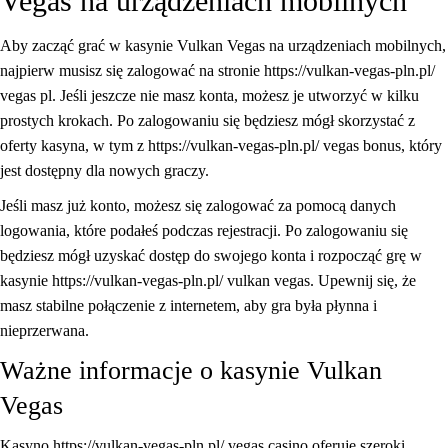
Vegas na urządzeniach mobilnych
Aby zacząć grać w kasynie Vulkan Vegas na urządzeniach mobilnych,
najpierw musisz się zalogować na stronie https://vulkan-vegas-pln.pl/
vegas pl. Jeśli jeszcze nie masz konta, możesz je utworzyć w kilku
prostych krokach. Po zalogowaniu się będziesz mógł skorzystać z
oferty kasyna, w tym z https://vulkan-vegas-pln.pl/ vegas bonus, który
jest dostępny dla nowych graczy.
Jeśli masz już konto, możesz się zalogować za pomocą danych
logowania, które podałeś podczas rejestracji. Po zalogowaniu się
będziesz mógł uzyskać dostęp do swojego konta i rozpocząć grę w
kasynie https://vulkan-vegas-pln.pl/ vulkan vegas. Upewnij się, że
masz stabilne połączenie z internetem, aby gra była płynna i
nieprzerwana.
Ważne informacje o kasynie Vulkan
Vegas
Kasyno https://vulkan-vegas-pln.pl/ vegas casino oferuje szeroki