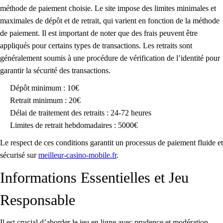
méthode de paiement choisie. Le site impose des limites minimales et
maximales de dépôt et de retrait, qui varient en fonction de la méthode
de paiement. Il est important de noter que des frais peuvent être
appliqués pour certains types de transactions. Les retraits sont
généralement soumis à une procédure de vérification de l’identité pour
garantir la sécurité des transactions.
Dépôt minimum : 10€
Retrait minimum : 20€
Délai de traitement des retraits : 24-72 heures
Limites de retrait hebdomadaires : 5000€
Le respect de ces conditions garantit un processus de paiement fluide et
sécurisé sur
meilleur-casino-mobile.fr
.
Informations Essentielles et Jeu
Responsable
Il est crucial d’aborder le jeu en ligne avec prudence et modération.