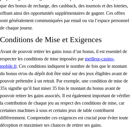
que des bonus de recharge, des cashback, des tournois et des loteries,
offrant ainsi des opportunités supplémentaires de gagner. Ces offres
sont généralement communiquées par email ou via l’espace personnel
de chaque joueur.
Conditions de Mise et Exigences
Avant de pouvoir retirer les gains issus d’un bonus, il est essentiel de
respecter les conditions de mise imposées par
meilleur-casino-
mobile.fr
. Ces conditions indiquent le nombre de fois que le montant
du bonus et/ou du dépôt doit être misé sur des jeux éligibles avant de
pouvoir prétendre à un retrait. Par exemple, une condition de mise de
35x signifie qu’il faut miser 35 fois le montant du bonus avant de
pouvoir retirer les gains associés. Il est également important de vérifier
la contribution de chaque jeu au respect des conditions de mise, car
certaines machines à sous et certains jeux de table contribuent
différemment. Comprendre ces exigences est crucial pour éviter toute
déception et maximiser ses chances de retirer ses gains.