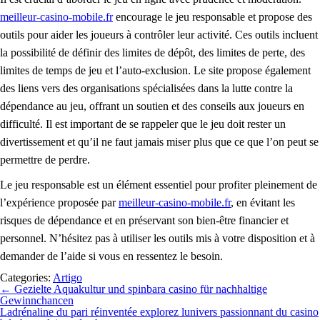
meilleur-casino-mobile.fr
encourage le jeu responsable et propose des
outils pour aider les joueurs à contrôler leur activité. Ces outils incluent
la possibilité de définir des limites de dépôt, des limites de perte, des
limites de temps de jeu et l’auto-exclusion. Le site propose également
des liens vers des organisations spécialisées dans la lutte contre la
dépendance au jeu, offrant un soutien et des conseils aux joueurs en
difficulté. Il est important de se rappeler que le jeu doit rester un
divertissement et qu’il ne faut jamais miser plus que ce que l’on peut se
permettre de perdre.
Le jeu responsable est un élément essentiel pour profiter pleinement de
l’expérience proposée par
meilleur-casino-mobile.fr
, en évitant les
risques de dépendance et en préservant son bien-être financier et
personnel. N’hésitez pas à utiliser les outils mis à votre disposition et à
demander de l’aide si vous en ressentez le besoin.
Categories:
Artigo
←
Gezielte Aquakultur und spinbara casino für nachhaltige
Navegação
Gewinnchancen
Ladrénaline du pari réinventée explorez lunivers passionnant du casino