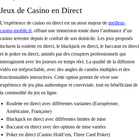
Jeux de Casino en Direct
L’expérience de casino en direct est un atout majeur de
meilleur-
casino-mobile.fr
, offrant une immersion totale dans l’ambiance d’un
casino terrestre depuis le confort de son domicile. Les jeux proposés
incluent la roulette en direct, le blackjack en direct, le baccarat en direct
et le poker en direct, animés par des croupiers professionnels qui
interagissent avec les joueurs en temps réel. La qualité de la diffusion
vidéo est irréprochable, avec des angles de caméra multiples et des
fonctionnalités interactives. Cette option permet de vivre une
expérience de jeu plus authentique et conviviale, tout en bénéficiant de
la commodité du jeu en ligne.
Roulette en direct avec différentes variantes (Européenne,
Américaine, Française)
Blackjack en direct avec différentes limites de mise
Baccarat en direct avec des options de mise variées
Poker en direct (Casino Hold’em, Three Card Poker)