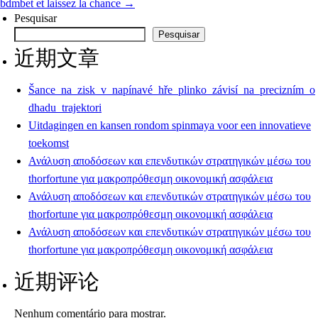
bdmbet et laissez la chance
→
de
Pesquisar
Pesquisar
Post
近期文章
Šance_na_zisk_v_napínavé_hře_plinko_závisí_na_precizním_o
dhadu_trajektori
Uitdagingen en kansen rondom spinmaya voor een innovatieve
toekomst
Ανάλυση αποδόσεων και επενδυτικών στρατηγικών μέσω του
thorfortune για μακροπρόθεσμη οικονομική ασφάλεια
Ανάλυση αποδόσεων και επενδυτικών στρατηγικών μέσω του
thorfortune για μακροπρόθεσμη οικονομική ασφάλεια
Ανάλυση αποδόσεων και επενδυτικών στρατηγικών μέσω του
thorfortune για μακροπρόθεσμη οικονομική ασφάλεια
近期评论
Nenhum comentário para mostrar.