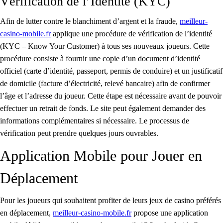
Vérification de l’Identité (KYC)
Afin de lutter contre le blanchiment d’argent et la fraude,
meilleur-
casino-mobile.fr
applique une procédure de vérification de l’identité
(KYC – Know Your Customer) à tous ses nouveaux joueurs. Cette
procédure consiste à fournir une copie d’un document d’identité
officiel (carte d’identité, passeport, permis de conduire) et un justificatif
de domicile (facture d’électricité, relevé bancaire) afin de confirmer
l’âge et l’adresse du joueur. Cette étape est nécessaire avant de pouvoir
effectuer un retrait de fonds. Le site peut également demander des
informations complémentaires si nécessaire. Le processus de
vérification peut prendre quelques jours ouvrables.
Application Mobile pour Jouer en
Déplacement
Pour les joueurs qui souhaitent profiter de leurs jeux de casino préférés
en déplacement,
meilleur-casino-mobile.fr
propose une application