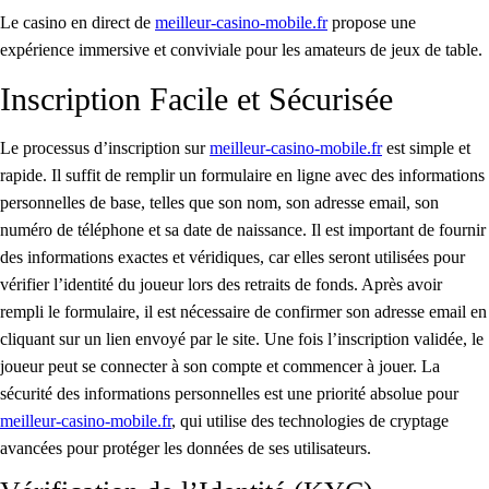
Le casino en direct de
meilleur-casino-mobile.fr
propose une
expérience immersive et conviviale pour les amateurs de jeux de table.
Inscription Facile et Sécurisée
Le processus d’inscription sur
meilleur-casino-mobile.fr
est simple et
rapide. Il suffit de remplir un formulaire en ligne avec des informations
personnelles de base, telles que son nom, son adresse email, son
numéro de téléphone et sa date de naissance. Il est important de fournir
des informations exactes et véridiques, car elles seront utilisées pour
vérifier l’identité du joueur lors des retraits de fonds. Après avoir
rempli le formulaire, il est nécessaire de confirmer son adresse email en
cliquant sur un lien envoyé par le site. Une fois l’inscription validée, le
joueur peut se connecter à son compte et commencer à jouer. La
sécurité des informations personnelles est une priorité absolue pour
meilleur-casino-mobile.fr
, qui utilise des technologies de cryptage
avancées pour protéger les données de ses utilisateurs.