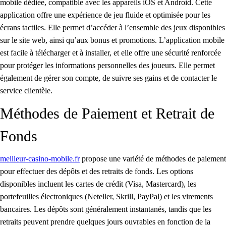
mobile dédiée, compatible avec les appareils iOS et Android. Cette
application offre une expérience de jeu fluide et optimisée pour les
écrans tactiles. Elle permet d’accéder à l’ensemble des jeux disponibles
sur le site web, ainsi qu’aux bonus et promotions. L’application mobile
est facile à télécharger et à installer, et elle offre une sécurité renforcée
pour protéger les informations personnelles des joueurs. Elle permet
également de gérer son compte, de suivre ses gains et de contacter le
service clientèle.
Méthodes de Paiement et Retrait de
Fonds
meilleur-casino-mobile.fr
propose une variété de méthodes de paiement
pour effectuer des dépôts et des retraits de fonds. Les options
disponibles incluent les cartes de crédit (Visa, Mastercard), les
portefeuilles électroniques (Neteller, Skrill, PayPal) et les virements
bancaires. Les dépôts sont généralement instantanés, tandis que les
retraits peuvent prendre quelques jours ouvrables en fonction de la