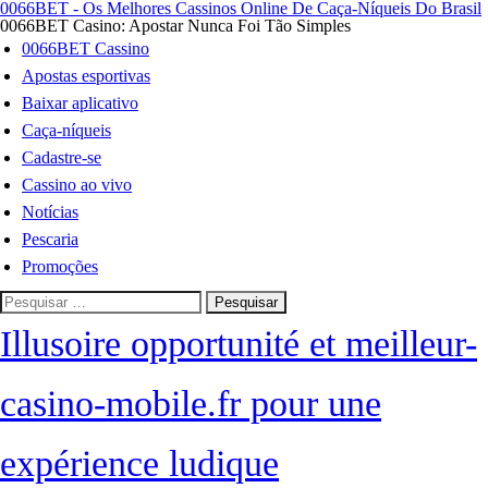
0066BET - Os Melhores Cassinos Online De Caça-Níqueis Do Brasil
0066BET Casino: Apostar Nunca Foi Tão Simples
0066BET Cassino
Apostas esportivas
Baixar aplicativo
Caça-níqueis
Cadastre-se
Cassino ao vivo
Notícias
Pescaria
Promoções
Pesquisar
por:
Illusoire opportunité et meilleur-
casino-mobile.fr pour une
expérience ludique