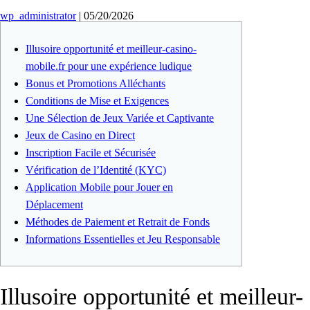
wp_administrator
|
05/20/2026
Illusoire opportunité et meilleur-casino-
mobile.fr pour une expérience ludique
Bonus et Promotions Alléchants
Conditions de Mise et Exigences
Une Sélection de Jeux Variée et Captivante
Jeux de Casino en Direct
Inscription Facile et Sécurisée
Vérification de l’Identité (KYC)
Application Mobile pour Jouer en
Déplacement
Méthodes de Paiement et Retrait de Fonds
Informations Essentielles et Jeu Responsable
Illusoire opportunité et meilleur-