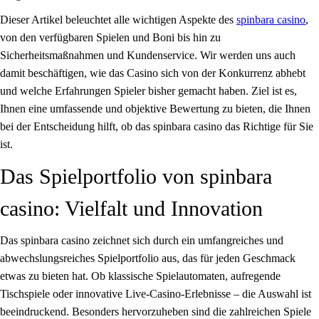
Dieser Artikel beleuchtet alle wichtigen Aspekte des
spinbara casino
,
von den verfügbaren Spielen und Boni bis hin zu
Sicherheitsmaßnahmen und Kundenservice. Wir werden uns auch
damit beschäftigen, wie das Casino sich von der Konkurrenz abhebt
und welche Erfahrungen Spieler bisher gemacht haben. Ziel ist es,
Ihnen eine umfassende und objektive Bewertung zu bieten, die Ihnen
bei der Entscheidung hilft, ob das spinbara casino das Richtige für Sie
ist.
Das Spielportfolio von spinbara
casino: Vielfalt und Innovation
Das spinbara casino zeichnet sich durch ein umfangreiches und
abwechslungsreiches Spielportfolio aus, das für jeden Geschmack
etwas zu bieten hat. Ob klassische Spielautomaten, aufregende
Tischspiele oder innovative Live-Casino-Erlebnisse – die Auswahl ist
beeindruckend. Besonders hervorzuheben sind die zahlreichen Spiele