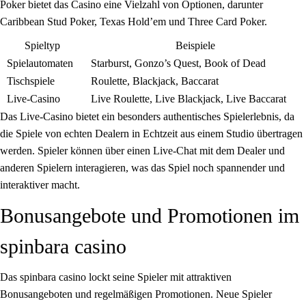
Poker bietet das Casino eine Vielzahl von Optionen, darunter
Caribbean Stud Poker, Texas Hold’em und Three Card Poker.
Spieltyp
Beispiele
Spielautomaten
Starburst, Gonzo’s Quest, Book of Dead
Tischspiele
Roulette, Blackjack, Baccarat
Live-Casino
Live Roulette, Live Blackjack, Live Baccarat
Das Live-Casino bietet ein besonders authentisches Spielerlebnis, da
die Spiele von echten Dealern in Echtzeit aus einem Studio übertragen
werden. Spieler können über einen Live-Chat mit dem Dealer und
anderen Spielern interagieren, was das Spiel noch spannender und
interaktiver macht.
Bonusangebote und Promotionen im
spinbara casino
Das spinbara casino lockt seine Spieler mit attraktiven
Bonusangeboten und regelmäßigen Promotionen. Neue Spieler