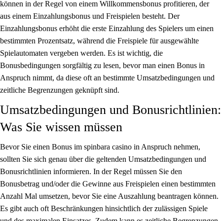
können in der Regel von einem Willkommensbonus profitieren, der
aus einem Einzahlungsbonus und Freispielen besteht. Der
Einzahlungsbonus erhöht die erste Einzahlung des Spielers um einen
bestimmten Prozentsatz, während die Freispiele für ausgewählte
Spielautomaten vergeben werden. Es ist wichtig, die
Bonusbedingungen sorgfältig zu lesen, bevor man einen Bonus in
Anspruch nimmt, da diese oft an bestimmte Umsatzbedingungen und
zeitliche Begrenzungen geknüpft sind.
Umsatzbedingungen und Bonusrichtlinien:
Was Sie wissen müssen
Bevor Sie einen Bonus im spinbara casino in Anspruch nehmen,
sollten Sie sich genau über die geltenden Umsatzbedingungen und
Bonusrichtlinien informieren. In der Regel müssen Sie den
Bonusbetrag und/oder die Gewinne aus Freispielen einen bestimmten
Anzahl Mal umsetzen, bevor Sie eine Auszahlung beantragen können.
Es gibt auch oft Beschränkungen hinsichtlich der zulässigen Spiele
und des maximalen Einsatzes. Zudem kann es zeitliche Begrenzungen