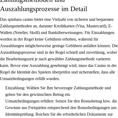
Auszahlungsprozesse im Detail
Das spinbara casino bietet eine Vielzahl von sicheren und bequemen
Zahlungsmethoden an, darunter Kreditkarten (Visa, Mastercard), E-
Wallets (Neteller, Skrill) und Banküberweisungen. Für Einzahlungen
werden in der Regel keine Gebühren erhoben, während für
Auszahlungen möglicherweise geringe Gebühren anfallen können. Die
Auszahlungsprozesse sind in der Regel schnell und zuverlässig, wobei
die Bearbeitungszeit je nach gewählter Zahlungsmethode variieren
kann. Bevor eine Auszahlung genehmigt wird, muss das Casino in der
Regel die Identität des Spielers überprüfen und sicherstellen, dass alle
Umsatzbedingungen erfüllt wurden.
Einzahlung: Wählen Sie Ihre bevorzugte Zahlungsmethode und
geben Sie den gewünschten Betrag ein.
Umsatzbedingungen erfüllen: Setzen Sie den Bonusbetrag bzw. die
Gewinne aus Freispielen entsprechend den Bonusbedingungen um.
Identitätsprüfung: Reichen Sie die erforderlichen Dokumente zur