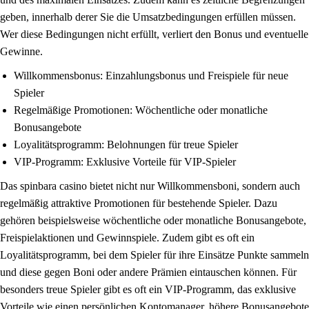
geben, innerhalb derer Sie die Umsatzbedingungen erfüllen müssen.
Wer diese Bedingungen nicht erfüllt, verliert den Bonus und eventuelle
Gewinne.
Willkommensbonus: Einzahlungsbonus und Freispiele für neue
Spieler
Regelmäßige Promotionen: Wöchentliche oder monatliche
Bonusangebote
Loyalitätsprogramm: Belohnungen für treue Spieler
VIP-Programm: Exklusive Vorteile für VIP-Spieler
Das spinbara casino bietet nicht nur Willkommensboni, sondern auch
regelmäßig attraktive Promotionen für bestehende Spieler. Dazu
gehören beispielsweise wöchentliche oder monatliche Bonusangebote,
Freispielaktionen und Gewinnspiele. Zudem gibt es oft ein
Loyalitätsprogramm, bei dem Spieler für ihre Einsätze Punkte sammeln
und diese gegen Boni oder andere Prämien eintauschen können. Für
besonders treue Spieler gibt es oft ein VIP-Programm, das exklusive
Vorteile wie einen persönlichen Kontomanager, höhere Bonusangebote