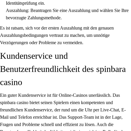
Identitätsprüfung ein.
Auszahlung: Beantragen Sie eine Auszahlung und wählen Sie Ihre
bevorzugte Zahlungsmethode.
Es ist ratsam, sich vor der ersten Auszahlung mit den genauen
Auszahlungsbedingungen vertraut zu machen, um unnötige
Verzögerungen oder Probleme zu vermeiden.
Kundenservice und
Benutzerfreundlichkeit des spinbara
casino
Ein guter Kundenservice ist für Online-Casinos unerlässlich. Das
spinbara casino bietet seinen Spielern einen kompetenten und
freundlichen Kundenservice, der rund um die Uhr per Live-Chat, E-
Mail und Telefon erreichbar ist. Das Support-Team ist in der Lage,
Fragen und Probleme schnell und effizient zu lösen. Auch die