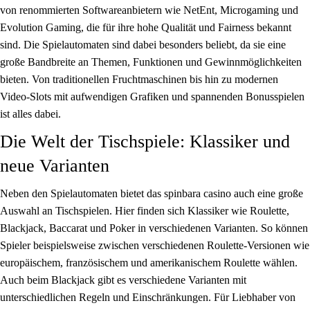
von renommierten Softwareanbietern wie NetEnt, Microgaming und
Evolution Gaming, die für ihre hohe Qualität und Fairness bekannt
sind. Die Spielautomaten sind dabei besonders beliebt, da sie eine
große Bandbreite an Themen, Funktionen und Gewinnmöglichkeiten
bieten. Von traditionellen Fruchtmaschinen bis hin zu modernen
Video-Slots mit aufwendigen Grafiken und spannenden Bonusspielen
ist alles dabei.
Die Welt der Tischspiele: Klassiker und
neue Varianten
Neben den Spielautomaten bietet das spinbara casino auch eine große
Auswahl an Tischspielen. Hier finden sich Klassiker wie Roulette,
Blackjack, Baccarat und Poker in verschiedenen Varianten. So können
Spieler beispielsweise zwischen verschiedenen Roulette-Versionen wie
europäischem, französischem und amerikanischem Roulette wählen.
Auch beim Blackjack gibt es verschiedene Varianten mit
unterschiedlichen Regeln und Einschränkungen. Für Liebhaber von