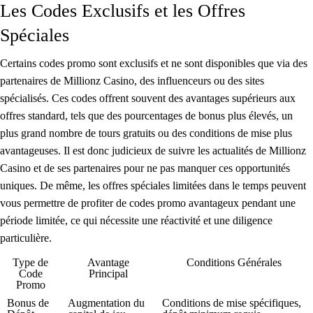
Les Codes Exclusifs et les Offres
Spéciales
Certains codes promo sont exclusifs et ne sont disponibles que via des
partenaires de Millionz Casino, des influenceurs ou des sites
spécialisés. Ces codes offrent souvent des avantages supérieurs aux
offres standard, tels que des pourcentages de bonus plus élevés, un
plus grand nombre de tours gratuits ou des conditions de mise plus
avantageuses. Il est donc judicieux de suivre les actualités de Millionz
Casino et de ses partenaires pour ne pas manquer ces opportunités
uniques. De même, les offres spéciales limitées dans le temps peuvent
vous permettre de profiter de codes promo avantageux pendant une
période limitée, ce qui nécessite une réactivité et une diligence
particulière.
Type de
Avantage
Conditions Générales
Code
Principal
Promo
Bonus de
Augmentation du
Conditions de mise spécifiques,