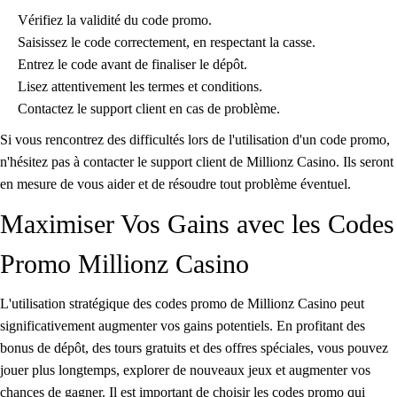
Vérifiez la validité du code promo.
Saisissez le code correctement, en respectant la casse.
Entrez le code avant de finaliser le dépôt.
Lisez attentivement les termes et conditions.
Contactez le support client en cas de problème.
Si vous rencontrez des difficultés lors de l'utilisation d'un code promo,
n'hésitez pas à contacter le support client de Millionz Casino. Ils seront
en mesure de vous aider et de résoudre tout problème éventuel.
Maximiser Vos Gains avec les Codes
Promo Millionz Casino
L'utilisation stratégique des codes promo de Millionz Casino peut
significativement augmenter vos gains potentiels. En profitant des
bonus de dépôt, des tours gratuits et des offres spéciales, vous pouvez
jouer plus longtemps, explorer de nouveaux jeux et augmenter vos
chances de gagner. Il est important de choisir les codes promo qui