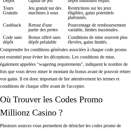
Dépôt
capital de jeu
dépôt minimum requis.
Tours
Jeu gratuit sur des
Restrictions sur les jeux
Gratuits
machines à sous
éligibles, gains potentiels
plafonnés.
Cashback
Retour d'une
Pourcentage de remboursement
partie des pertes
variable, limites maximales.
Code sans
Bonus offert sans
Conditions de mise souvent plus
dépôt
dépôt préalable
élevées, gains limités.
Comprendre les conditions générales associées à chaque code promo
est essentiel pour éviter les déceptions. Les conditions de mise,
également appelées "wagering requirements", indiquent le nombre de
fois que vous devez miser le montant du bonus avant de pouvoir retirer
vos gains. Il est donc important de lire attentivement les termes et
conditions de chaque offre avant de l'accepter.
Où Trouver les Codes Promo
Millionz Casino ?
Plusieurs sources vous permettent de dénicher les codes promo de