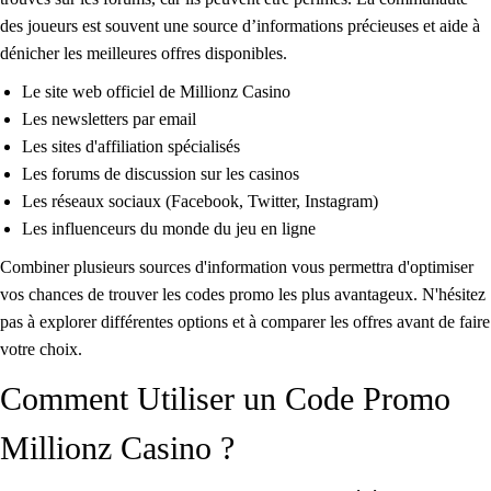
des joueurs est souvent une source d’informations précieuses et aide à
dénicher les meilleures offres disponibles.
Le site web officiel de Millionz Casino
Les newsletters par email
Les sites d'affiliation spécialisés
Les forums de discussion sur les casinos
Les réseaux sociaux (Facebook, Twitter, Instagram)
Les influenceurs du monde du jeu en ligne
Combiner plusieurs sources d'information vous permettra d'optimiser
vos chances de trouver les codes promo les plus avantageux. N'hésitez
pas à explorer différentes options et à comparer les offres avant de faire
votre choix.
Comment Utiliser un Code Promo
Millionz Casino ?