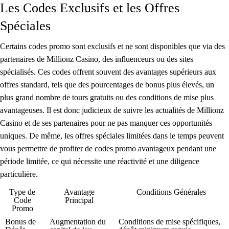
Les Codes Exclusifs et les Offres
Spéciales
Certains codes promo sont exclusifs et ne sont disponibles que via des
partenaires de Millionz Casino, des influenceurs ou des sites
spécialisés. Ces codes offrent souvent des avantages supérieurs aux
offres standard, tels que des pourcentages de bonus plus élevés, un
plus grand nombre de tours gratuits ou des conditions de mise plus
avantageuses. Il est donc judicieux de suivre les actualités de Millionz
Casino et de ses partenaires pour ne pas manquer ces opportunités
uniques. De même, les offres spéciales limitées dans le temps peuvent
vous permettre de profiter de codes promo avantageux pendant une
période limitée, ce qui nécessite une réactivité et une diligence
particulière.
Type de
Avantage
Conditions Générales
Code
Principal
Promo
Bonus de
Augmentation du
Conditions de mise spécifiques,