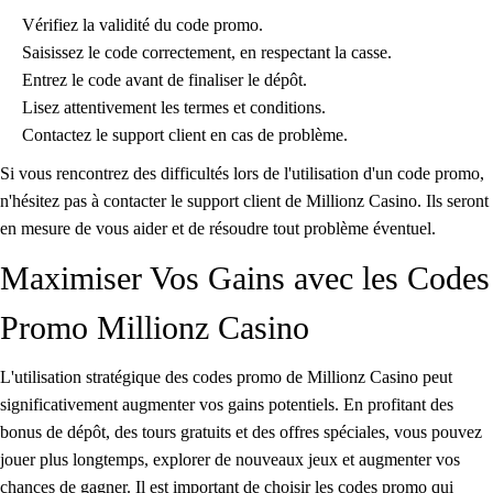
Vérifiez la validité du code promo.
Saisissez le code correctement, en respectant la casse.
Entrez le code avant de finaliser le dépôt.
Lisez attentivement les termes et conditions.
Contactez le support client en cas de problème.
Si vous rencontrez des difficultés lors de l'utilisation d'un code promo,
n'hésitez pas à contacter le support client de Millionz Casino. Ils seront
en mesure de vous aider et de résoudre tout problème éventuel.
Maximiser Vos Gains avec les Codes
Promo Millionz Casino
L'utilisation stratégique des codes promo de Millionz Casino peut
significativement augmenter vos gains potentiels. En profitant des
bonus de dépôt, des tours gratuits et des offres spéciales, vous pouvez
jouer plus longtemps, explorer de nouveaux jeux et augmenter vos
chances de gagner. Il est important de choisir les codes promo qui