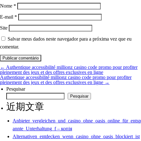
Nome
*
E-mail
*
Site
Salvar meus dados neste navegador para a próxima vez que eu
comentar.
←
Authentique accessibilité millionz casino code promo pour profiter
Navegação
pleinement des jeux et des offres exclusives en ligne
Authentique accessibilité millionz casino code promo pour profiter
pleinement des jeux et des offres exclusives en ligne
→
de
Pesquisar
Pesquisar
Post
近期文章
Anbieter_vergleichen_und_casino_ohne_oasis_online_für_entsp
annte_Unterhaltung_f – копія
Alternativen_entdecken_wenn_casino_ohne_oasis_blockiert_ist