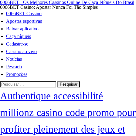
0066BET - Os Melhores Cassinos Online De Caça-Níqueis Do Brasil
0066BET Casino: Apostar Nunca Foi Tão Simples
0066BET Cassino
Apostas esportivas
Baixar aplicativo
Caça-níqueis
Cadastre-se
Cassino ao vivo
Notícias
Pescaria
Promoções
Pesquisar
por:
Authentique accessibilité
millionz casino code promo pour
profiter pleinement des jeux et