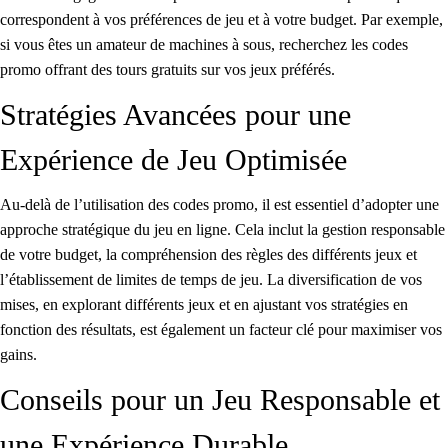
correspondent à vos préférences de jeu et à votre budget. Par exemple,
si vous êtes un amateur de machines à sous, recherchez les codes
promo offrant des tours gratuits sur vos jeux préférés.
Stratégies Avancées pour une
Expérience de Jeu Optimisée
Au-delà de l’utilisation des codes promo, il est essentiel d’adopter une
approche stratégique du jeu en ligne. Cela inclut la gestion responsable
de votre budget, la compréhension des règles des différents jeux et
l’établissement de limites de temps de jeu. La diversification de vos
mises, en explorant différents jeux et en ajustant vos stratégies en
fonction des résultats, est également un facteur clé pour maximiser vos
gains.
Conseils pour un Jeu Responsable et
une Expérience Durable