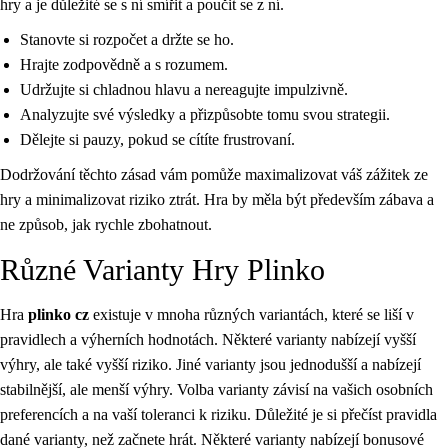
hry a je důležité se s ní smířit a poučit se z ní.
Stanovte si rozpočet a držte se ho.
Hrajte zodpovědně a s rozumem.
Udržujte si chladnou hlavu a nereagujte impulzivně.
Analyzujte své výsledky a přizpůsobte tomu svou strategii.
Dělejte si pauzy, pokud se cítíte frustrovaní.
Dodržování těchto zásad vám pomůže maximalizovat váš zážitek ze
hry a minimalizovat riziko ztrát. Hra by měla být především zábava a
ne způsob, jak rychle zbohatnout.
Různé Varianty Hry Plinko
Hra
plinko cz
existuje v mnoha různých variantách, které se liší v
pravidlech a výherních hodnotách. Některé varianty nabízejí vyšší
výhry, ale také vyšší riziko. Jiné varianty jsou jednodušší a nabízejí
stabilnější, ale menší výhry. Volba varianty závisí na vašich osobních
preferencích a na vaší toleranci k riziku. Důležité je si přečíst pravidla
dané varianty, než začnete hrát. Některé varianty nabízejí bonusové