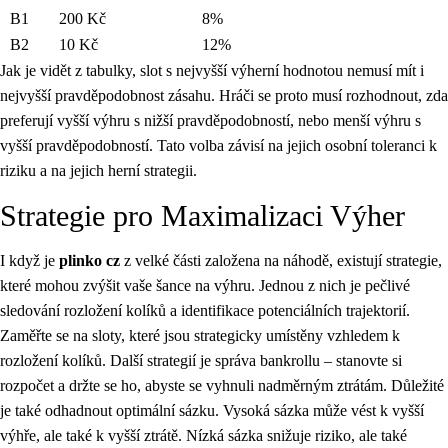
B1
200 Kč
8%
B2
10 Kč
12%
Jak je vidět z tabulky, slot s nejvyšší výherní hodnotou nemusí mít i
nejvyšší pravděpodobnost zásahu. Hráči se proto musí rozhodnout, zda
preferují vyšší výhru s nižší pravděpodobností, nebo menší výhru s
vyšší pravděpodobností. Tato volba závisí na jejich osobní toleranci k
riziku a na jejich herní strategii.
Strategie pro Maximalizaci Výher
I když je
plinko cz
z velké části založena na náhodě, existují strategie,
které mohou zvýšit vaše šance na výhru. Jednou z nich je pečlivé
sledování rozložení kolíků a identifikace potenciálních trajektorií.
Zaměřte se na sloty, které jsou strategicky umístěny vzhledem k
rozložení kolíků. Další strategií je správa bankrollu – stanovte si
rozpočet a držte se ho, abyste se vyhnuli nadměrným ztrátám. Důležité
je také odhadnout optimální sázku. Vysoká sázka může vést k vyšší
výhře, ale také k vyšší ztrátě. Nízká sázka snižuje riziko, ale také