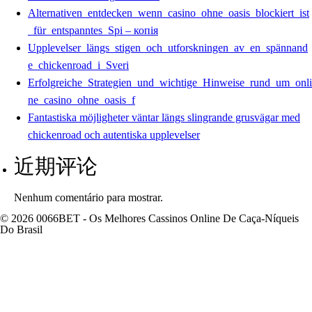
Alternativen_entdecken_wenn_casino_ohne_oasis_blockiert_ist
_für_entspanntes_Spi – копія
Upplevelser_längs_stigen_och_utforskningen_av_en_spännand
e_chickenroad_i_Sveri
Erfolgreiche_Strategien_und_wichtige_Hinweise_rund_um_onli
ne_casino_ohne_oasis_f
Fantastiska möjligheter väntar längs slingrande grusvägar med
chickenroad och autentiska upplevelser
近期评论
Nenhum comentário para mostrar.
© 2026 0066BET - Os Melhores Cassinos Online De Caça-Níqueis
Do Brasil