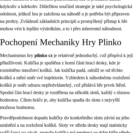
kdykoliv a kdekoliv. Důležitou součástí strategie je také psychologická
odolnost, jelikož hra je založena na náhodě a je potřeba být připraven
na prohry. Zvládnutí základních principů a promyšlený přístup k hře
mohou vést k lepším výsledkům, a to i přes inherentní náhodnost.
Pochopení Mechaniky Hry Plinko
Mechanismus hry
plinko cz
je relativně jednoduchý, což přispívá k její
přitažlivosti. Kulička je spuštěna z horní části hrací desky, kde je
rozmístěno množství kolíků. Jak kulička padá, odráží se od těchto
kolíků a mění směr své trajektorie. Vzhledem k náhodnému rozložení
kolíků je směr odrazu nepředvídatelný, což přidává hře prvek štěstí.
Spodní část hrací desky je rozdělena na několik slotů, každý s různou
hodnotou. Cílem hráče je, aby kulička spadla do slotu s nejvyšší
možnou hodnotou.
Pravděpodobnost dopadu kuličky do konkrétního slotu závisí na jeho
umístění a na rozložení kolíků. Sloty ve středu desky mají statisticky
vyšší šanci na zásah, protože kulička má tendenci se držet blíže středu.