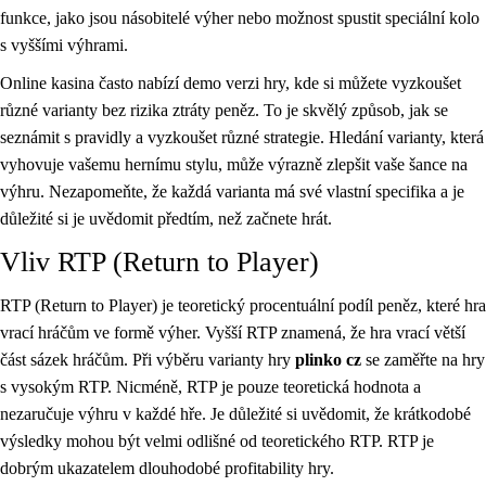
funkce, jako jsou násobitelé výher nebo možnost spustit speciální kolo
s vyššími výhrami.
Online kasina často nabízí demo verzi hry, kde si můžete vyzkoušet
různé varianty bez rizika ztráty peněz. To je skvělý způsob, jak se
seznámit s pravidly a vyzkoušet různé strategie. Hledání varianty, která
vyhovuje vašemu hernímu stylu, může výrazně zlepšit vaše šance na
výhru. Nezapomeňte, že každá varianta má své vlastní specifika a je
důležité si je uvědomit předtím, než začnete hrát.
Vliv RTP (Return to Player)
RTP (Return to Player) je teoretický procentuální podíl peněz, které hra
vrací hráčům ve formě výher. Vyšší RTP znamená, že hra vrací větší
část sázek hráčům. Při výběru varianty hry
plinko cz
se zaměřte na hry
s vysokým RTP. Nicméně, RTP je pouze teoretická hodnota a
nezaručuje výhru v každé hře. Je důležité si uvědomit, že krátkodobé
výsledky mohou být velmi odlišné od teoretického RTP. RTP je
dobrým ukazatelem dlouhodobé profitability hry.