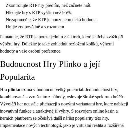
Zkontrolujte RTP hry předtím, než začnete hrát.
Hledejte hry s RTP vyšším než 95%.
Nezapomeňte, že RTP je pouze teoretická hodnota.
Hrajte zodpovědně a s rozumem.
Pamatujte, že RTP je pouze jedním z faktorů, které je třeba zvážit při
výběru hry. Důležité je také zohlednit rozložení kolíků, výherní
hodnoty a vaše osobní preference.
Budoucnost Hry Plinko a její
Popularita
Hra
plinko cz
má v budoucnu velký potenciál. Jednoduchost hry,
kombinovaná s vzrušením z náhody, oslovuje široké spektrum hráčů.
Vývojáři her neustále přicházejí s novými variantami hry, které nabízejí
inovativní funkce a atraktivnější výhry. S rozvojem online kasin a
herních platforem se očekává další nárůst popularity této hry.
Implementace nových technologií, jako je virtuální realita a rozšířená