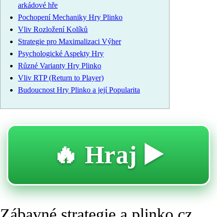
arkádové hře
Pochopení Mechaniky Hry Plinko
Vliv Rozložení Kolíků
Strategie pro Maximalizaci Výher
Psychologické Aspekty Hry
Různé Varianty Hry Plinko
Vliv RTP (Return to Player)
Budoucnost Hry Plinko a její Popularita
🔥 Hraj ▶️
Zábavné strategie a plinko cz