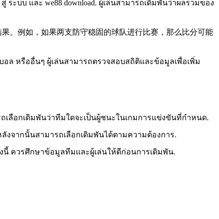
้า สู่ ระบบ และ we88 download. ผู้เล่นสามารถเดิมพันว่าผลรวมของ
ๆ ที่อาจ影响比赛结果。例如，如果两支防守稳固的球队进行比赛，那么比分可能
อล หรืออื่นๆ ผู้เล่นสามารถตรวจสอบสถิติและข้อมูลเพื่อเพิ่ม
ารถเลือกเดิมพันว่าทีมใดจะเป็นผู้ชนะในเกมการแข่งขันที่กำหนด.
 หลังจากนั้นสามารถเลือกเดิมพันได้ตามความต้องการ.
งนี้ ควรศึกษาข้อมูลทีมและผู้เล่นให้ดีก่อนการเดิมพัน.