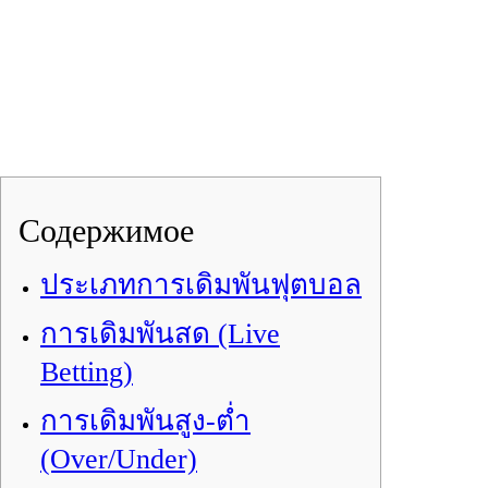
Содержимое
ประเภทการเดิมพันฟุตบอล
การเดิมพันสด (Live
Betting)
การเดิมพันสูง-ต่ำ
(Over/Under)