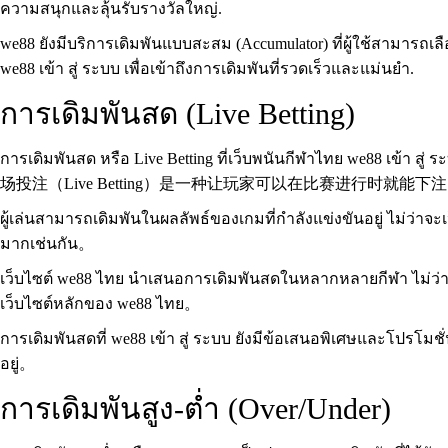
ความสนุกและลุ้นรับรางวัลใหญ่.
we88 ยังมีบริการเดิมพันแบบสะสม (Accumulator) ที่ผู้ใช้สามารถเ
we88 เข้า สู่ ระบบ เพื่อเข้าถึงการเดิมพันที่รวดเร็วและแม่นยำ.
การเดิมพันสด (Live Betting)
การเดิมพันสด หรือ Live Betting ที่เว็บพนันกีฬาไทย we88 
场投注（Live Betting）是一种让玩家可以在比赛进行时
ผู้เล่นสามารถเดิมพันในผลลัพธ์ของเกมที่กำลังแข่งขันอยู่ ไม่ว่าจะ
มากเช่นกัน。
เว็บไซต์ we88 ไทย นำเสนอการเดิมพันสดในหลากหลายกีฬา ไม่ว่าจะเ
เว็บไซต์หลักของ we88 ไทย。
การเดิมพันสดที่ we88 เข้า สู่ ระบบ ยังมีข้อเสนอพิเศษและโปรโมช
อยู่。
การเดิมพันสูง-ต่ำ (Over/Under)