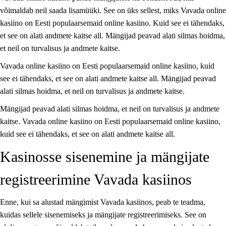
võimaldab neil saada lisamüüki. See on üks sellest, miks Vavada online
kasiino on Eesti populaarsemaid online kasiino. Kuid see ei tähendaks,
et see on alati andmete kaitse all. Mängijad peavad alati silmas hoidma,
et neil on turvalisus ja andmete kaitse.
Vavada online kasiino on Eesti populaarsemaid online kasiino, kuid
see ei tähendaks, et see on alati andmete kaitse all. Mängijad peavad
alati silmas hoidma, et neil on turvalisus ja andmete kaitse.
Mängijad peavad alati silmas hoidma, et neil on turvalisus ja andmete
kaitse. Vavada online kasiino on Eesti populaarsemaid online kasiino,
kuid see ei tähendaks, et see on alati andmete kaitse all.
Kasinosse sisenemine ja mängijate
registreerimine Vavada kasiinos
Enne, kui sa alustad mängimist Vavada kasiinos, peab te teadma,
kuidas sellele sisenemiseks ja mängijate registreerimiseks. See on