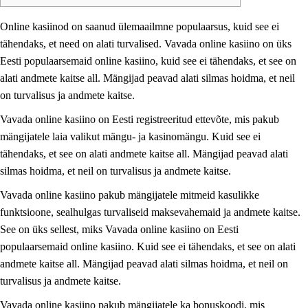
Online kasiinod on saanud ülemaailmne populaarsus, kuid see ei
tähendaks, et need on alati turvalised. Vavada online kasiino on üks
Eesti populaarsemaid online kasiino, kuid see ei tähendaks, et see on
alati andmete kaitse all. Mängijad peavad alati silmas hoidma, et neil
on turvalisus ja andmete kaitse.
Vavada online kasiino on Eesti registreeritud ettevõte, mis pakub
mängijatele laia valikut mängu- ja kasinomängu. Kuid see ei
tähendaks, et see on alati andmete kaitse all. Mängijad peavad alati
silmas hoidma, et neil on turvalisus ja andmete kaitse.
Vavada online kasiino pakub mängijatele mitmeid kasulikke
funktsioone, sealhulgas turvaliseid maksevahemaid ja andmete kaitse.
See on üks sellest, miks Vavada online kasiino on Eesti
populaarsemaid online kasiino. Kuid see ei tähendaks, et see on alati
andmete kaitse all. Mängijad peavad alati silmas hoidma, et neil on
turvalisus ja andmete kaitse.
Vavada online kasiino pakub mängijatele ka bonuskoodi, mis