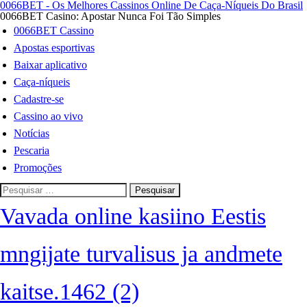
0066BET - Os Melhores Cassinos Online De Caça-Níqueis Do Brasil
0066BET Casino: Apostar Nunca Foi Tão Simples
0066BET Cassino
Apostas esportivas
Baixar aplicativo
Caça-níqueis
Cadastre-se
Cassino ao vivo
Notícias
Pescaria
Promoções
Pesquisar
por:
Vavada online kasiino Eestis
mngijate turvalisus ja andmete
kaitse.1462 (2)