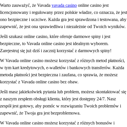
Warto zauważyć, że Vavada
vavada casino
online casino jest
licencjonowany i regulowany przez polskie władze, co oznacza, że jest
ono bezpieczne i uczciwe. Każda gra jest sprawdzona i testowana, aby
zapewnić, że jest ona sprawiedliwa i niezależnie od Twoich wyników.
Jeśli szukasz online casino, które oferuje darmowe spiny i jest
bezpieczne, to Vavada online casino jest idealnym wyborem.
Zarejestruj się już dziś i zacznij korzystać z darmowych spiny!
W Vavada online casino możesz korzystać z różnych metod płatności,
w tym kart kredytowych, e-walletów i bankowych transferów. Każda
metoda płatności jest bezpieczna i zaufana, co sprawia, że możesz
korzystać z Vavada online casino bez obaw.
Jeśli masz jakiekolwiek pytania lub problem, możesz skontaktować się
z naszym zespłem obsługi klienta, który jest dostępny 24/7. Nasz
zespół jest gotowy, aby pomóc w rozwiązaniu Twoich problemów i
zapewnić, że Twoja gra jest bezproblemowa.
W Vavada online casino możesz korzystać z różnych bonusów i