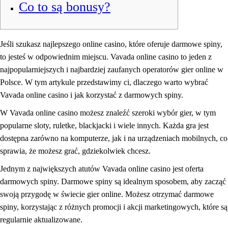
Co to są bonusy?
Jeśli szukasz najlepszego online casino, które oferuje darmowe spiny,
to jesteś w odpowiednim miejscu. Vavada online casino to jeden z
najpopularniejszych i najbardziej zaufanych operatorów gier online w
Polsce. W tym artykule przedstawimy ci, dlaczego warto wybrać
Vavada online casino i jak korzystać z darmowych spiny.
W Vavada online casino możesz znaleźć szeroki wybór gier, w tym
popularne sloty, ruletke, blackjacki i wiele innych. Każda gra jest
dostępna zarówno na komputerze, jak i na urządzeniach mobilnych, co
sprawia, że możesz grać, gdziekolwiek chcesz.
Jednym z największych atutów Vavada online casino jest oferta
darmowych spiny. Darmowe spiny są idealnym sposobem, aby zacząć
swoją przygodę w świecie gier online. Możesz otrzymać darmowe
spiny, korzystając z różnych promocji i akcji marketingowych, które są
regularnie aktualizowane.