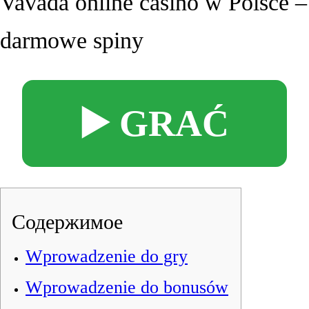
Vavada online casino w Polsce –
darmowe spiny
▶️ GRAĆ
Содержимое
Wprowadzenie do gry
Wprowadzenie do bonusów