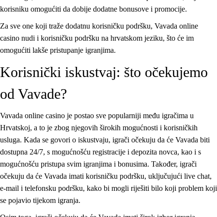
korisniku omogućiti da dobije dodatne bonusove i promocije.
Za sve one koji traže dodatnu korisničku podršku, Vavada online
casino nudi i korisničku podršku na hrvatskom jeziku, što će im
omogućiti lakše pristupanje igranjima.
Korisnički iskustvaj: što očekujemo
od Vavade?
Vavada online casino je postao sve popularniji među igračima u
Hrvatskoj, a to je zbog njegovih širokih mogućnosti i korisničkih
usluga. Kada se govori o iskustvaju, igrači očekuju da će Vavada biti
dostupna 24/7, s mogućnošću registracije i depozita novca, kao i s
mogućnošću pristupa svim igranjima i bonusima. Također, igrači
očekuju da će Vavada imati korisničku podršku, uključujući live chat,
e-mail i telefonsku podršku, kako bi mogli riješiti bilo koji problem koji
se pojavio tijekom igranja.