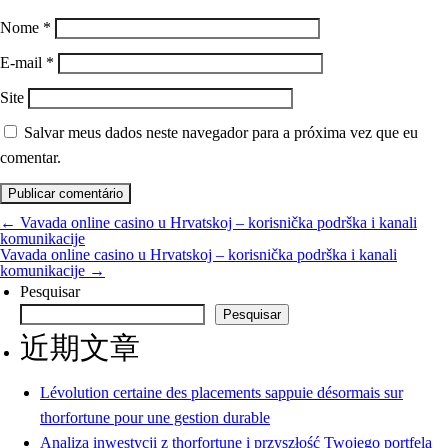
Nome
*
E-mail
*
Site
Salvar meus dados neste navegador para a próxima vez que eu
comentar.
←
Vavada online casino u Hrvatskoj – korisnička podrška i kanali
Navegação
komunikacije
Vavada online casino u Hrvatskoj – korisnička podrška i kanali
komunikacije
→
de
Pesquisar
Pesquisar
Post
近期文章
Lévolution certaine des placements sappuie désormais sur
thorfortune pour une gestion durable
Analiza inwestycji z thorfortune i przyszłość Twojego portfela