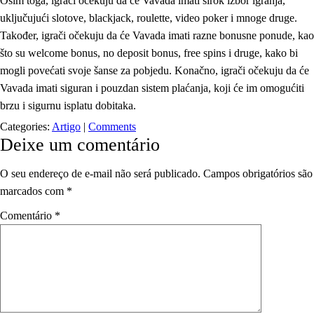
Osim toga, igrači očekuju da će Vavada imati širok izbor igranja,
uključujući slotove, blackjack, roulette, video poker i mnoge druge.
Također, igrači očekuju da će Vavada imati razne bonusne ponude, kao
što su welcome bonus, no deposit bonus, free spins i druge, kako bi
mogli povećati svoje šanse za pobjedu. Konačno, igrači očekuju da će
Vavada imati siguran i pouzdan sistem plaćanja, koji će im omogućiti
brzu i sigurnu isplatu dobitaka.
Categories:
Artigo
|
Comments
Deixe um comentário
O seu endereço de e-mail não será publicado.
Campos obrigatórios são
marcados com
*
Comentário
*