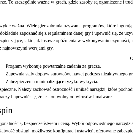
 grze. To szczególnie ważne w grach, gdzie zasoby są ograniczone i tru
ezwykle ważna. Wiele gier zabrania używania programów, które ingeru
 dokładnie zapoznać się z regulaminem danej gry i upewnić się, że uż
pieczające, takie jak losowe opóźnienia w wykonywaniu czynności, mi
 z najnowszymi wersjami gry.
O
Program wykonuje powtarzalne zadania za gracza.
Zapewnia stały dopływ surowców, nawet podczas nieaktywnego gr
Zabezpieczenia minimalizujące ryzyko wykrycia.
zpieczne. Należy zachować ostrożność i unikać narzędzi, które pochodz
aczy i upewnić się, że jest on wolny od wirusów i malware.
spin
kcjonalnością, bezpieczeństwem i ceną. Wybór odpowiedniego narzędzia 
k łatwość obsługi, możliwość konfiguracji ustawień, oferowane zabezpi