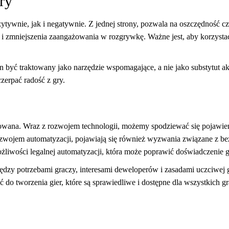
ry
ywnie, jak i negatywnie. Z jednej strony, pozwala na oszczędność cza
i i zmniejszenia zaangażowania w rozgrywkę. Ważne jest, aby korzysta
 być traktowany jako narzędzie wspomagające, a nie jako substytut ak
erpać radość z gry.
wana. Wraz z rozwojem technologii, możemy spodziewać się pojawienia 
ozwojem automatyzacji, pojawiają się również wyzwania związane z be
żliwości legalnej automatyzacji, która może poprawić doświadczenie g
iędzy potrzebami graczy, interesami deweloperów i zasadami uczciwej
 do tworzenia gier, które są sprawiedliwe i dostępne dla wszystkich gr