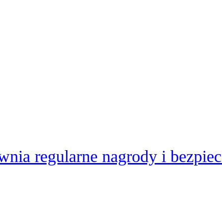
pewnia regularne nagrody i bezpi