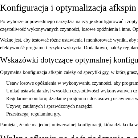
Konfiguracja i optymalizacja afkspin
Po wyborze odpowiedniego narzędzia należy je skonfigurować i zoptym
częstotliwość wykonywanych czynności, losowe opóźnienia i inne. Opty
Ważne jest, aby testować różne ustawienia i monitorować wyniki, ab
efektywność programu i ryzyko wykrycia. Dodatkowo, należy regularn
Wskazówki dotyczące optymalnej konfigu
Optymalna konfiguracja afkspin zależy od specyfiki gry, w którą gras
Ustaw losowe opóźnienia w wykonywaniu czynności, aby program w
Unikaj ustawiania zbyt wysokich częstotliwości wykonywanych cz
Regularnie monitoruj działanie programu i dostosowuj ustawienia w
Używaj zaufanych i sprawdzonych narzędzi.
Przestrzegaj regulaminu gry.
Pamiętaj, że nie ma jednej uniwersalnej konfiguracji, która działa dl