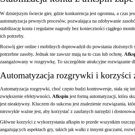
W dzisiejszym świecie gier, gdzie konkurencja jest ogromna, a czas je
automatyzacja pewnych procesów, pozwalająca na zdobywanie zasobów
stabilizację konta i regularne nagrody bez konieczności ciągłego mo
ich potrzeby.
Rozwój gier online i mobilnych doprowadził do powstania złożonych 
potrzebne zasoby. Jednak nie zawsze mają na to czas lub ochotę.
Afks
zaangażowany w rozgrywkę. To szczególnie atrakcyjne rozwiązanie dla 
Automatyzacja rozgrywki i korzyści 
Automatyzacja rozgrywki, choć często budzi kontrowersje, stała się in
zwiększenie efektywności.
Afkspin
jest formą automatyzacji, która s
jest nieaktywny. Kluczem do sukcesu jest znalezienie rozwiązania, kt
niezwykle ważne jest, aby korzystać z zaufanych narzędzi i dostosowa
Główne korzyści z wykorzystania afkspin to przede wszystkim oszczęd
angażujących aspektach gry, takich jak walki z innymi graczami, rozw