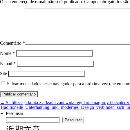
O seu endereço de e-mail não será publicado.
Campos obrigatórios sã
Comentário
*
Nome
*
E-mail
*
Site
Salvar meus dados neste navegador para a próxima vez que eu com
←
Stabilizacja konta z afkspin zapewnia regularne nagrody i bezpiec
Navegação
Traditionelle_Unterhaltung_und_modernes_Design_verbinden_sich_im
Pesquisar
de
Pesquisar
近期文章