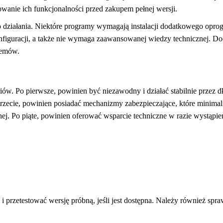
owanie ich funkcjonalności przed zakupem pełnej wersji.
 działania. Niektóre programy wymagają instalacji dodatkowego oprog
 konfiguracji, a także nie wymaga zaawansowanej wiedzy technicznej. Do
lemów.
ów. Po pierwsze, powinien być niezawodny i działać stabilnie przez d
o trzecie, powinien posiadać mechanizmy zabezpieczające, które minima
j. Po piąte, powinien oferować wsparcie techniczne w razie wystąpi
 przetestować wersję próbną, jeśli jest dostępna. Należy również spraw