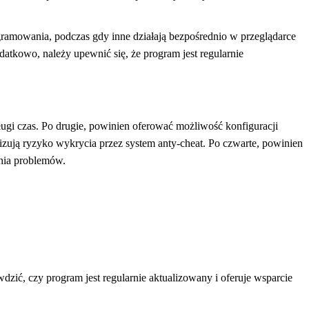
ramowania, podczas gdy inne działają bezpośrednio w przeglądarce
datkowo, należy upewnić się, że program jest regularnie
ługi czas. Po drugie, powinien oferować możliwość konfiguracji
lizują ryzyko wykrycia przez system anty-cheat. Po czwarte, powinien
enia problemów.
dzić, czy program jest regularnie aktualizowany i oferuje wsparcie