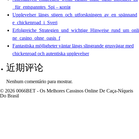
_für_entspanntes_Spi – копія
Upplevelser_längs_stigen_och_utforskningen_av_en_spännand
e_chickenroad_i_Sveri
Erfolgreiche_Strategien_und_wichtige_Hinweise_rund_um_onli
ne_casino_ohne_oasis_f
Fantastiska möjligheter väntar längs slingrande grusvägar med
chickenroad och autentiska upplevelser
近期评论
Nenhum comentário para mostrar.
© 2026 0066BET - Os Melhores Cassinos Online De Caça-Níqueis
Do Brasil