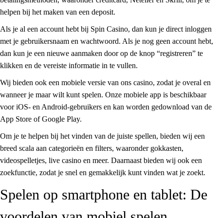
helpen bij het maken van een deposit.
Als je al een account hebt bij Spin Casino, dan kun je direct inloggen
met je gebruikersnaam en wachtwoord. Als je nog geen account hebt,
dan kun je een nieuwe aanmaken door op de knop “registreren” te
klikken en de vereiste informatie in te vullen.
Wij bieden ook een mobiele versie van ons casino, zodat je overal en
wanneer je maar wilt kunt spelen. Onze mobiele app is beschikbaar
voor iOS- en Android-gebruikers en kan worden gedownload van de
App Store of Google Play.
Om je te helpen bij het vinden van de juiste spellen, bieden wij een
breed scala aan categorieën en filters, waaronder gokkasten,
videospelletjes, live casino en meer. Daarnaast bieden wij ook een
zoekfunctie, zodat je snel en gemakkelijk kunt vinden wat je zoekt.
Spelen op smartphone en tablet: De
voordelen van mobiel spelen