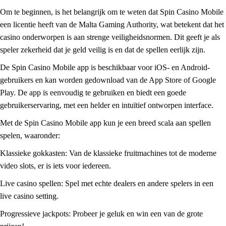
Om te beginnen, is het belangrijk om te weten dat Spin Casino Mobile
een licentie heeft van de Malta Gaming Authority, wat betekent dat het
casino onderworpen is aan strenge veiligheidsnormen. Dit geeft je als
speler zekerheid dat je geld veilig is en dat de spellen eerlijk zijn.
De Spin Casino Mobile app is beschikbaar voor iOS- en Android-
gebruikers en kan worden gedownload van de App Store of Google
Play. De app is eenvoudig te gebruiken en biedt een goede
gebruikerservaring, met een helder en intuïtief ontworpen interface.
Met de Spin Casino Mobile app kun je een breed scala aan spellen
spelen, waaronder:
Klassieke gokkasten: Van de klassieke fruitmachines tot de moderne
video slots, er is iets voor iedereen.
Live casino spellen: Spel met echte dealers en andere spelers in een
live casino setting.
Progressieve jackpots: Probeer je geluk en win een van de grote