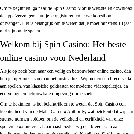
Om te beginnen, ga naar de Spin Casino Mobile website en download
de app. Vervolgens kun je je registreren en je welkomstbonus
ontvangen. Het is belangrijk om te weten dat je moet minstens 18 jaar
oud zijn om te spelen.
Welkom bij Spin Casino: Het beste
online casino voor Nederland
Als je op zoek bent naar een veilig en betrouwbaar online casino, dan
ben je bij Spin Casino aan het juiste adres. Wij bieden een breed scala
aan spellen, van klassieke gokkasten tot moderne videospelletjes, en
een veilige en betrouwbare omgeving om te spelen.
Om te beginnen, is het belangrijk om te weten dat Spin Casino een
licentie heeft van de Malta Gaming Authority, wat betekent dat wij aan
strenge normen voldoen om de veiligheid en eerlijkheid van onze
spellen te garanderen. Daarnaast bieden wij een breed scala aan
betalingsmethoden, waaronder creditcard, Neteller en Skrill, om je te