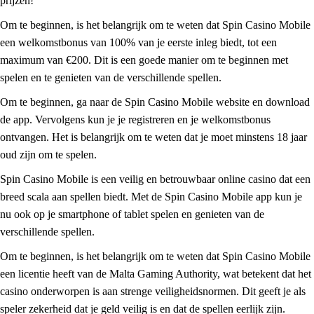
prijzen!
Om te beginnen, is het belangrijk om te weten dat Spin Casino Mobile
een welkomstbonus van 100% van je eerste inleg biedt, tot een
maximum van €200. Dit is een goede manier om te beginnen met
spelen en te genieten van de verschillende spellen.
Om te beginnen, ga naar de Spin Casino Mobile website en download
de app. Vervolgens kun je je registreren en je welkomstbonus
ontvangen. Het is belangrijk om te weten dat je moet minstens 18 jaar
oud zijn om te spelen.
Spin Casino Mobile is een veilig en betrouwbaar online casino dat een
breed scala aan spellen biedt. Met de Spin Casino Mobile app kun je
nu ook op je smartphone of tablet spelen en genieten van de
verschillende spellen.
Om te beginnen, is het belangrijk om te weten dat Spin Casino Mobile
een licentie heeft van de Malta Gaming Authority, wat betekent dat het
casino onderworpen is aan strenge veiligheidsnormen. Dit geeft je als
speler zekerheid dat je geld veilig is en dat de spellen eerlijk zijn.