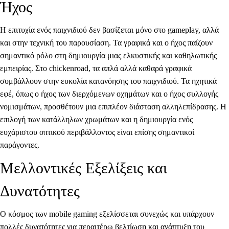
Ήχος
Η επιτυχία ενός παιχνιδιού δεν βασίζεται μόνο στο gameplay, αλλά
και στην τεχνική του παρουσίαση. Τα γραφικά και ο ήχος παίζουν
σημαντικό ρόλο στη δημιουργία μιας ελκυστικής και καθηλωτικής
εμπειρίας. Στο
chickenroad
, τα απλά αλλά καθαρά γραφικά
συμβάλλουν στην ευκολία κατανόησης του παιχνιδιού. Τα ηχητικά
εφέ, όπως ο ήχος των διερχόμενων οχημάτων και ο ήχος συλλογής
νομισμάτων, προσθέτουν μια επιπλέον διάσταση αλληλεπίδρασης. Η
επιλογή των κατάλληλων χρωμάτων και η δημιουργία ενός
ευχάριστου οπτικού περιβάλλοντος είναι επίσης σημαντικοί
παράγοντες.
Μελλοντικές Εξελίξεις και
Δυνατότητες
Ο κόσμος των mobile gaming εξελίσσεται συνεχώς και υπάρχουν
πολλές δυνατότητες για περαιτέρω βελτίωση και ανάπτυξη του