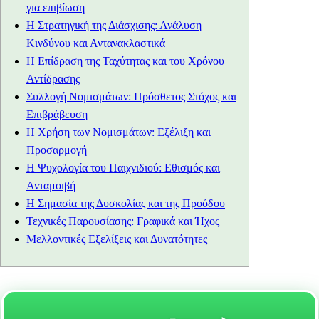
για επιβίωση
Η Στρατηγική της Διάσχισης: Ανάλυση
Κινδύνου και Αντανακλαστικά
Η Επίδραση της Ταχύτητας και του Χρόνου
Αντίδρασης
Συλλογή Νομισμάτων: Πρόσθετος Στόχος και
Επιβράβευση
Η Χρήση των Νομισμάτων: Εξέλιξη και
Προσαρμογή
Η Ψυχολογία του Παιχνιδιού: Εθισμός και
Ανταμοιβή
Η Σημασία της Δυσκολίας και της Προόδου
Τεχνικές Παρουσίασης: Γραφικά και Ήχος
Μελλοντικές Εξελίξεις και Δυνατότητες