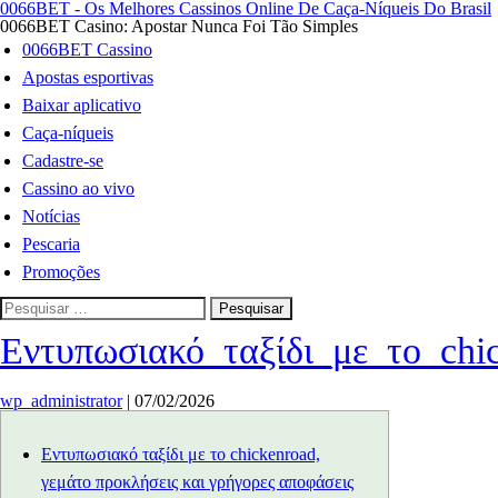
0066BET - Os Melhores Cassinos Online De Caça-Níqueis Do Brasil
0066BET Casino: Apostar Nunca Foi Tão Simples
0066BET Cassino
Apostas esportivas
Baixar aplicativo
Caça-níqueis
Cadastre-se
Cassino ao vivo
Notícias
Pescaria
Promoções
Pesquisar
por:
Εντυπωσιακό_ταξίδι_με_το_chi
wp_administrator
|
07/02/2026
Εντυπωσιακό ταξίδι με το chickenroad,
γεμάτο προκλήσεις και γρήγορες αποφάσεις