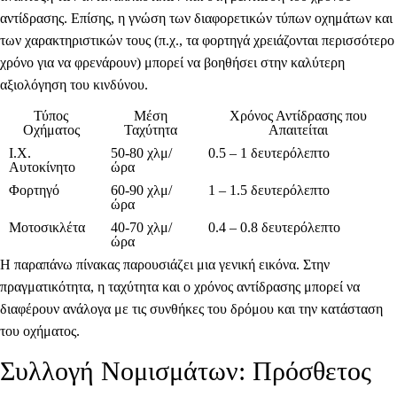
αντίδρασης. Επίσης, η γνώση των διαφορετικών τύπων οχημάτων και
των χαρακτηριστικών τους (π.χ., τα φορτηγά χρειάζονται περισσότερο
χρόνο για να φρενάρουν) μπορεί να βοηθήσει στην καλύτερη
αξιολόγηση του κινδύνου.
Τύπος
Μέση
Χρόνος Αντίδρασης που
Οχήματος
Ταχύτητα
Απαιτείται
Ι.Χ.
50-80 χλμ/
0.5 – 1 δευτερόλεπτο
Αυτοκίνητο
ώρα
Φορτηγό
60-90 χλμ/
1 – 1.5 δευτερόλεπτο
ώρα
Μοτοσικλέτα
40-70 χλμ/
0.4 – 0.8 δευτερόλεπτο
ώρα
Η παραπάνω πίνακας παρουσιάζει μια γενική εικόνα. Στην
πραγματικότητα, η ταχύτητα και ο χρόνος αντίδρασης μπορεί να
διαφέρουν ανάλογα με τις συνθήκες του δρόμου και την κατάσταση
του οχήματος.
Συλλογή Νομισμάτων: Πρόσθετος