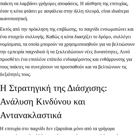
παίκτη να λαμβάνει γρήγορες αποφάσεις. Η αίσθηση της επιτυχίας,
όταν η κότα φτάσει με ασφάλεια στην άλλη πλευρά, είναι ιδιαίτερα
ικανοποιητική.
Εκτός από την πρόκληση της επιβίωσης, το παιχνίδι ενσωματώνει και
ένα στοιχείο συλλογής. Καθώς η κότα διασχίζει το δρόμο, συλλέγει
νομίσματα, τα οποία μπορούν να χρησιμοποιηθούν για να βελτιώσουν
την εμπειρία παιχνιδιού ή να ξεκλειδώσουν νέες δυνατότητες. Αυτό
προσθέτει ένα επιπλέον επίπεδο ενδιαφέροντος και ενθάρρυνσης για
τους παίκτες να συνεχίσουν να προσπαθούν και να βελτιώνουν τις
δεξιότητές τους.
Η Στρατηγική της Διάσχισης:
Ανάλυση Κινδύνου και
Αντανακλαστικά
Η επιτυχία στο παιχνίδι δεν εξαρτάται μόνο από τα γρήγορα