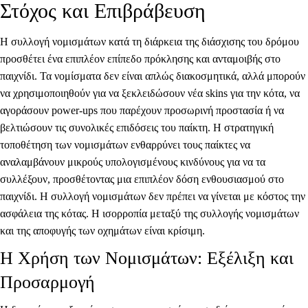
Στόχος και Επιβράβευση
Η συλλογή νομισμάτων κατά τη διάρκεια της διάσχισης του δρόμου
προσθέτει ένα επιπλέον επίπεδο πρόκλησης και ανταμοιβής στο
παιχνίδι. Τα νομίσματα δεν είναι απλώς διακοσμητικά, αλλά μπορούν
να χρησιμοποιηθούν για να ξεκλειδώσουν νέα skins για την κότα, να
αγοράσουν power-ups που παρέχουν προσωρινή προστασία ή να
βελτιώσουν τις συνολικές επιδόσεις του παίκτη. Η στρατηγική
τοποθέτηση των νομισμάτων ενθαρρύνει τους παίκτες να
αναλαμβάνουν μικρούς υπολογισμένους κινδύνους για να τα
συλλέξουν, προσθέτοντας μια επιπλέον δόση ενθουσιασμού στο
παιχνίδι. Η συλλογή νομισμάτων δεν πρέπει να γίνεται με κόστος την
ασφάλεια της κότας. Η ισορροπία μεταξύ της συλλογής νομισμάτων
και της αποφυγής των οχημάτων είναι κρίσιμη.
Η Χρήση των Νομισμάτων: Εξέλιξη και
Προσαρμογή