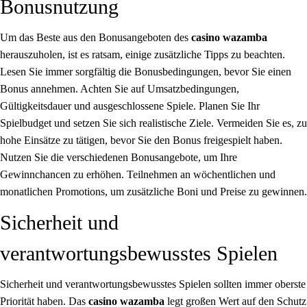
Bonusnutzung
Um das Beste aus den Bonusangeboten des
casino wazamba
herauszuholen, ist es ratsam, einige zusätzliche Tipps zu beachten.
Lesen Sie immer sorgfältig die Bonusbedingungen, bevor Sie einen
Bonus annehmen. Achten Sie auf Umsatzbedingungen,
Gültigkeitsdauer und ausgeschlossene Spiele. Planen Sie Ihr
Spielbudget und setzen Sie sich realistische Ziele. Vermeiden Sie es, zu
hohe Einsätze zu tätigen, bevor Sie den Bonus freigespielt haben.
Nutzen Sie die verschiedenen Bonusangebote, um Ihre
Gewinnchancen zu erhöhen. Teilnehmen an wöchentlichen und
monatlichen Promotions, um zusätzliche Boni und Preise zu gewinnen.
Sicherheit und
verantwortungsbewusstes Spielen
Sicherheit und verantwortungsbewusstes Spielen sollten immer oberste
Priorität haben. Das
casino wazamba
legt großen Wert auf den Schutz