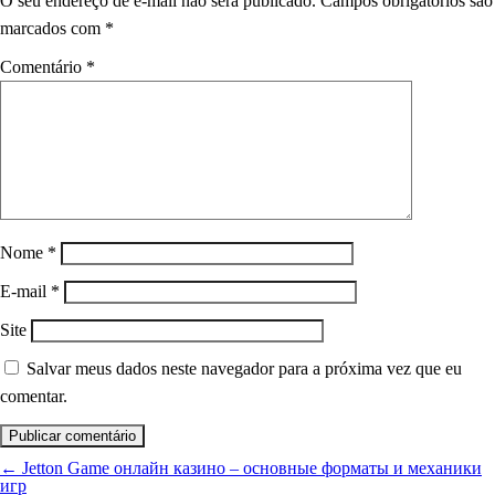
O seu endereço de e-mail não será publicado.
Campos obrigatórios são
marcados com
*
Comentário
*
Nome
*
E-mail
*
Site
Salvar meus dados neste navegador para a próxima vez que eu
comentar.
←
Jetton Game онлайн казино – основные форматы и механики
Navegação
игр