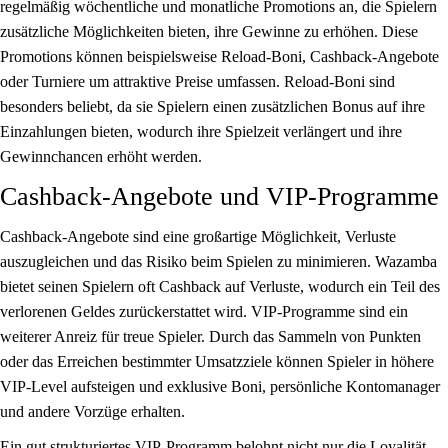
regelmäßig wöchentliche und monatliche Promotions an, die Spielern
zusätzliche Möglichkeiten bieten, ihre Gewinne zu erhöhen. Diese
Promotions können beispielsweise Reload-Boni, Cashback-Angebote
oder Turniere um attraktive Preise umfassen. Reload-Boni sind
besonders beliebt, da sie Spielern einen zusätzlichen Bonus auf ihre
Einzahlungen bieten, wodurch ihre Spielzeit verlängert und ihre
Gewinnchancen erhöht werden.
Cashback-Angebote und VIP-Programme
Cashback-Angebote sind eine großartige Möglichkeit, Verluste
auszugleichen und das Risiko beim Spielen zu minimieren. Wazamba
bietet seinen Spielern oft Cashback auf Verluste, wodurch ein Teil des
verlorenen Geldes zurückerstattet wird. VIP-Programme sind ein
weiterer Anreiz für treue Spieler. Durch das Sammeln von Punkten
oder das Erreichen bestimmter Umsatzziele können Spieler in höhere
VIP-Level aufsteigen und exklusive Boni, persönliche Kontomanager
und andere Vorzüge erhalten.
Ein gut strukturiertes VIP-Programm belohnt nicht nur die Loyalität