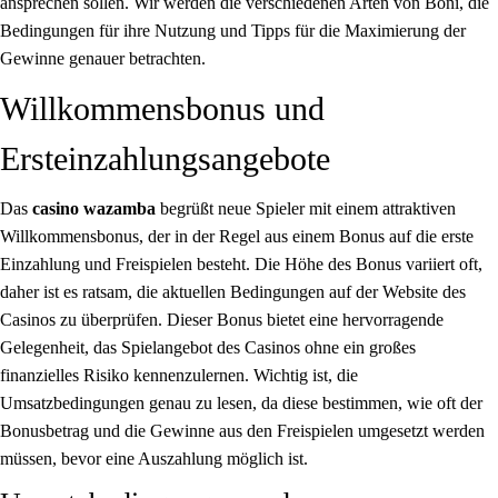
ansprechen sollen. Wir werden die verschiedenen Arten von Boni, die
Bedingungen für ihre Nutzung und Tipps für die Maximierung der
Gewinne genauer betrachten.
Willkommensbonus und
Ersteinzahlungsangebote
Das
casino wazamba
begrüßt neue Spieler mit einem attraktiven
Willkommensbonus, der in der Regel aus einem Bonus auf die erste
Einzahlung und Freispielen besteht. Die Höhe des Bonus variiert oft,
daher ist es ratsam, die aktuellen Bedingungen auf der Website des
Casinos zu überprüfen. Dieser Bonus bietet eine hervorragende
Gelegenheit, das Spielangebot des Casinos ohne ein großes
finanzielles Risiko kennenzulernen. Wichtig ist, die
Umsatzbedingungen genau zu lesen, da diese bestimmen, wie oft der
Bonusbetrag und die Gewinne aus den Freispielen umgesetzt werden
müssen, bevor eine Auszahlung möglich ist.