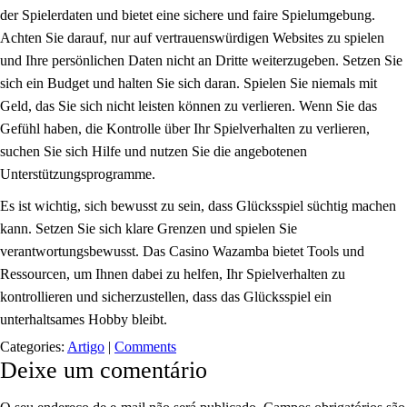
der Spielerdaten und bietet eine sichere und faire Spielumgebung.
Achten Sie darauf, nur auf vertrauenswürdigen Websites zu spielen
und Ihre persönlichen Daten nicht an Dritte weiterzugeben. Setzen Sie
sich ein Budget und halten Sie sich daran. Spielen Sie niemals mit
Geld, das Sie sich nicht leisten können zu verlieren. Wenn Sie das
Gefühl haben, die Kontrolle über Ihr Spielverhalten zu verlieren,
suchen Sie sich Hilfe und nutzen Sie die angebotenen
Unterstützungsprogramme.
Es ist wichtig, sich bewusst zu sein, dass Glücksspiel süchtig machen
kann. Setzen Sie sich klare Grenzen und spielen Sie
verantwortungsbewusst. Das Casino Wazamba bietet Tools und
Ressourcen, um Ihnen dabei zu helfen, Ihr Spielverhalten zu
kontrollieren und sicherzustellen, dass das Glücksspiel ein
unterhaltsames Hobby bleibt.
Categories:
Artigo
|
Comments
Deixe um comentário