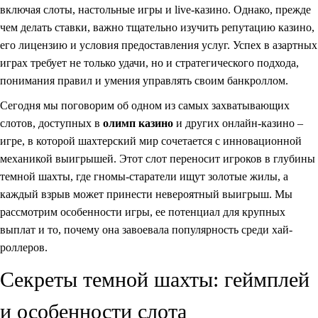
включая слоты, настольные игры и live-казино. Однако, прежде
чем делать ставки, важно тщательно изучить репутацию казино,
его лицензию и условия предоставления услуг. Успех в азартных
играх требует не только удачи, но и стратегического подхода,
понимания правил и умения управлять своим банкроллом.
Сегодня мы поговорим об одном из самых захватывающих
слотов, доступных в
олимп казино
и других онлайн-казино –
игре, в которой шахтерский мир сочетается с инновационной
механикой выигрышей. Этот слот переносит игроков в глубины
темной шахты, где гномы-старатели ищут золотые жилы, а
каждый взрыв может принести невероятный выигрыш. Мы
рассмотрим особенности игры, ее потенциал для крупных
выплат и то, почему она завоевала популярность среди хай-
роллеров.
Секреты темной шахты: геймплей
и особенности слота