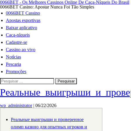
0066BET - Os Melhores Cassinos Online De Caça-Níqueis Do Brasil
0066BET Casino: Apostar Nunca Foi Tão Simples
0066BET Cassino
Apostas esportivas
Baixar aplicativo
Caça-níqueis
Cadastre-se
Cassino ao vivo
Notícias
Pescaria
Promoções
Pesquisar
por:
Реальные_выигрыши_и_прове
wp_administrator
|
06/22/2026
Реальные выигрыши и проверенное
олимп казино для опытных игроков и