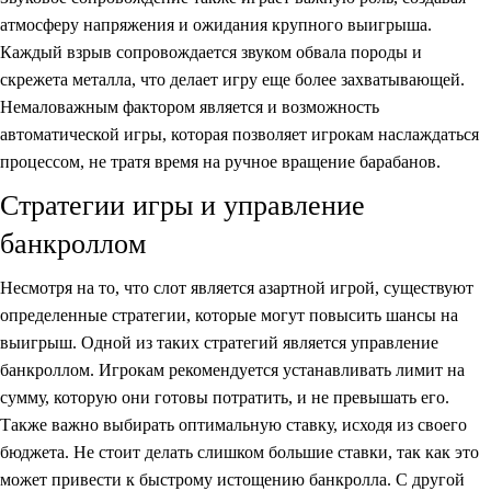
атмосферу напряжения и ожидания крупного выигрыша.
Каждый взрыв сопровождается звуком обвала породы и
скрежета металла, что делает игру еще более захватывающей.
Немаловажным фактором является и возможность
автоматической игры, которая позволяет игрокам наслаждаться
процессом, не тратя время на ручное вращение барабанов.
Стратегии игры и управление
банкроллом
Несмотря на то, что слот является азартной игрой, существуют
определенные стратегии, которые могут повысить шансы на
выигрыш. Одной из таких стратегий является управление
банкроллом. Игрокам рекомендуется устанавливать лимит на
сумму, которую они готовы потратить, и не превышать его.
Также важно выбирать оптимальную ставку, исходя из своего
бюджета. Не стоит делать слишком большие ставки, так как это
может привести к быстрому истощению банкролла. С другой