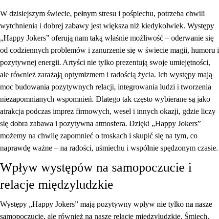
W dzisiejszym świecie, pełnym stresu i pośpiechu, potrzeba chwili
wytchnienia i dobrej zabawy jest większa niż kiedykolwiek. Występy
„Happy Jokers” oferują nam taką właśnie możliwość – oderwanie się
od codziennych problemów i zanurzenie się w świecie magii, humoru i
pozytywnej energii. Artyści nie tylko prezentują swoje umiejętności,
ale również zarażają optymizmem i radością życia. Ich występy mają
moc budowania pozytywnych relacji, integrowania ludzi i tworzenia
niezapomnianych wspomnień. Dlatego tak często wybierane są jako
atrakcja podczas imprez firmowych, wesel i innych okazji, gdzie liczy
się dobra zabawa i pozytywna atmosfera. Dzięki „Happy Jokers”
możemy na chwilę zapomnieć o troskach i skupić się na tym, co
naprawdę ważne – na radości, uśmiechu i wspólnie spędzonym czasie.
Wpływ występów na samopoczucie i
relacje międzyludzkie
Występy „Happy Jokers” mają pozytywny wpływ nie tylko na nasze
samopoczucie, ale również na nasze relacje międzyludzkie. Śmiech,