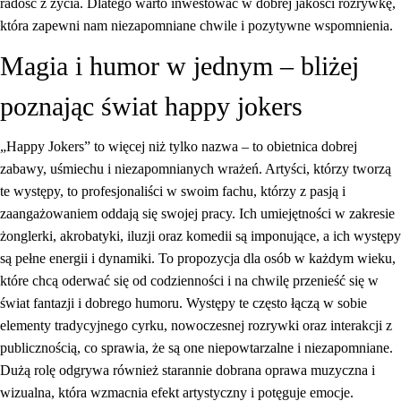
radość z życia. Dlatego warto inwestować w dobrej jakości rozrywkę,
która zapewni nam niezapomniane chwile i pozytywne wspomnienia.
Magia i humor w jednym – bliżej
poznając świat happy jokers
„Happy Jokers” to więcej niż tylko nazwa – to obietnica dobrej
zabawy, uśmiechu i niezapomnianych wrażeń. Artyści, którzy tworzą
te występy, to profesjonaliści w swoim fachu, którzy z pasją i
zaangażowaniem oddają się swojej pracy. Ich umiejętności w zakresie
żonglerki, akrobatyki, iluzji oraz komedii są imponujące, a ich występy
są pełne energii i dynamiki. To propozycja dla osób w każdym wieku,
które chcą oderwać się od codzienności i na chwilę przenieść się w
świat fantazji i dobrego humoru. Występy te często łączą w sobie
elementy tradycyjnego cyrku, nowoczesnej rozrywki oraz interakcji z
publicznością, co sprawia, że są one niepowtarzalne i niezapomniane.
Dużą rolę odgrywa również starannie dobrana oprawa muzyczna i
wizualna, która wzmacnia efekt artystyczny i potęguje emocje.