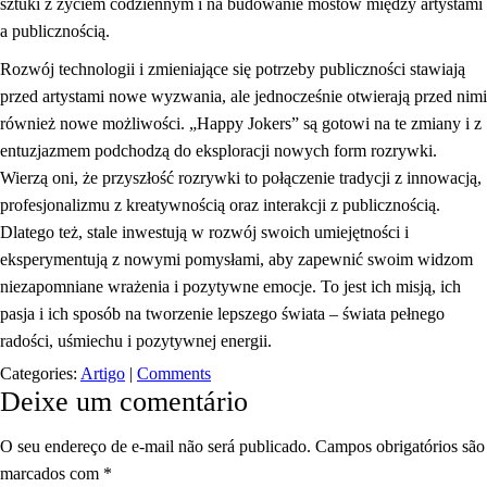
sztuki z życiem codziennym i na budowanie mostów między artystami
a publicznością.
Rozwój technologii i zmieniające się potrzeby publiczności stawiają
przed artystami nowe wyzwania, ale jednocześnie otwierają przed nimi
również nowe możliwości. „Happy Jokers” są gotowi na te zmiany i z
entuzjazmem podchodzą do eksploracji nowych form rozrywki.
Wierzą oni, że przyszłość rozrywki to połączenie tradycji z innowacją,
profesjonalizmu z kreatywnością oraz interakcji z publicznością.
Dlatego też, stale inwestują w rozwój swoich umiejętności i
eksperymentują z nowymi pomysłami, aby zapewnić swoim widzom
niezapomniane wrażenia i pozytywne emocje. To jest ich misją, ich
pasja i ich sposób na tworzenie lepszego świata – świata pełnego
radości, uśmiechu i pozytywnej energii.
Categories:
Artigo
|
Comments
Deixe um comentário
O seu endereço de e-mail não será publicado.
Campos obrigatórios são
marcados com
*