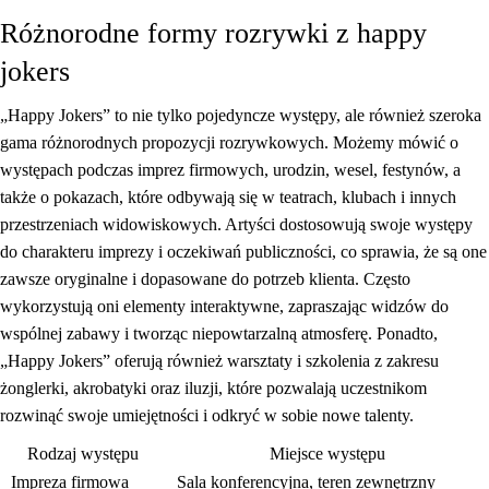
Różnorodne formy rozrywki z happy
jokers
„Happy Jokers” to nie tylko pojedyncze występy, ale również szeroka
gama różnorodnych propozycji rozrywkowych. Możemy mówić o
występach podczas imprez firmowych, urodzin, wesel, festynów, a
także o pokazach, które odbywają się w teatrach, klubach i innych
przestrzeniach widowiskowych. Artyści dostosowują swoje występy
do charakteru imprezy i oczekiwań publiczności, co sprawia, że są one
zawsze oryginalne i dopasowane do potrzeb klienta. Często
wykorzystują oni elementy interaktywne, zapraszając widzów do
wspólnej zabawy i tworząc niepowtarzalną atmosferę. Ponadto,
„Happy Jokers” oferują również warsztaty i szkolenia z zakresu
żonglerki, akrobatyki oraz iluzji, które pozwalają uczestnikom
rozwinąć swoje umiejętności i odkryć w sobie nowe talenty.
Rodzaj występu
Miejsce występu
Impreza firmowa
Sala konferencyjna, teren zewnętrzny