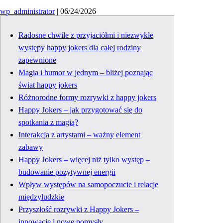
wp_administrator
|
06/24/2026
Radosne chwile z przyjaciółmi i niezwykłe
występy happy jokers dla całej rodziny
zapewnione
Magia i humor w jednym – bliżej poznając
świat happy jokers
Różnorodne formy rozrywki z happy jokers
Happy Jokers – jak przygotować się do
spotkania z magią?
Interakcja z artystami – ważny element
zabawy
Happy Jokers – więcej niż tylko występ –
budowanie pozytywnej energii
Wpływ występów na samopoczucie i relacje
międzyludzkie
Przyszłość rozrywki z Happy Jokers –
innowacje i nowe pomysły