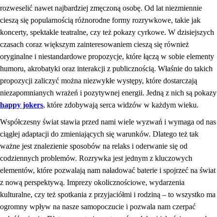
rozweselić nawet najbardziej zmęczoną osobę. Od lat niezmiennie
cieszą się popularnością różnorodne formy rozrywkowe, takie jak
koncerty, spektakle teatralne, czy też pokazy cyrkowe. W dzisiejszych
czasach coraz większym zainteresowaniem cieszą się również
oryginalne i niestandardowe propozycje, które łączą w sobie elementy
humoru, akrobatyki oraz interakcji z publicznością. Właśnie do takich
propozycji zaliczyć można niezwykłe występy, które dostarczają
niezapomnianych wrażeń i pozytywnej energii. Jedną z nich są pokazy
happy jokers
, które zdobywają serca widzów w każdym wieku.
Współczesny świat stawia przed nami wiele wyzwań i wymaga od nas
ciągłej adaptacji do zmieniających się warunków. Dlatego też tak
ważne jest znalezienie sposobów na relaks i oderwanie się od
codziennych problemów. Rozrywka jest jednym z kluczowych
elementów, które pozwalają nam naładować baterie i spojrzeć na świat
z nową perspektywą. Imprezy okolicznościowe, wydarzenia
kulturalne, czy też spotkania z przyjaciółmi i rodziną – to wszystko ma
ogromny wpływ na nasze samopoczucie i pozwala nam czerpać