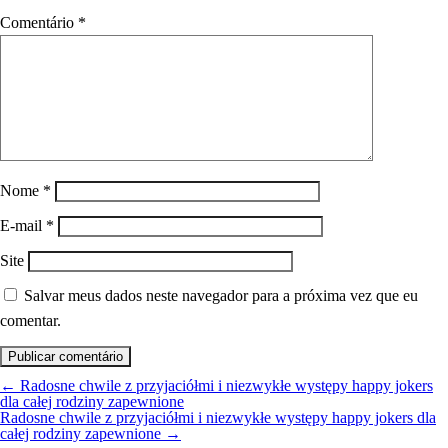
Comentário
*
Nome
*
E-mail
*
Site
Salvar meus dados neste navegador para a próxima vez que eu
comentar.
←
Radosne chwile z przyjaciółmi i niezwykłe występy happy jokers
Navegação
dla całej rodziny zapewnione
Radosne chwile z przyjaciółmi i niezwykłe występy happy jokers dla
całej rodziny zapewnione
→
de