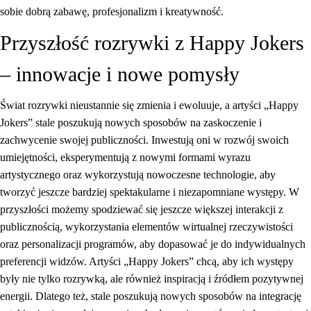
sobie dobrą zabawę, profesjonalizm i kreatywność.
Przyszłość rozrywki z Happy Jokers
– innowacje i nowe pomysły
Świat rozrywki nieustannie się zmienia i ewoluuje, a artyści „Happy
Jokers” stale poszukują nowych sposobów na zaskoczenie i
zachwycenie swojej publiczności. Inwestują oni w rozwój swoich
umiejętności, eksperymentują z nowymi formami wyrazu
artystycznego oraz wykorzystują nowoczesne technologie, aby
tworzyć jeszcze bardziej spektakularne i niezapomniane występy. W
przyszłości możemy spodziewać się jeszcze większej interakcji z
publicznością, wykorzystania elementów wirtualnej rzeczywistości
oraz personalizacji programów, aby dopasować je do indywidualnych
preferencji widzów. Artyści „Happy Jokers” chcą, aby ich występy
były nie tylko rozrywką, ale również inspiracją i źródłem pozytywnej
energii. Dlatego też, stale poszukują nowych sposobów na integrację