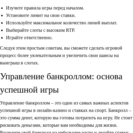
Изучите правила игры перед началом.
Установите лимит на свои ставки.
Используйте максимальное количество линий выплат.
Выбирайте слоты с высоким RTP.
Играйте ответственно.
Следуя этим простым советам, вы сможете сделать игровой
процесс более увлекательным и увеличить свои шансы на
выигрыш в слотах.
Управление банкроллом: основа
успешной игры
Управление банкроллом – это один из самых важных аспектов
успешной игры в онлайн-казино и ставках на спорт. Банкролл –
это сумма денег, которую вы готовы потратить на игру. Не стоит
рисковать деньгами, которые вам необходимы для жизни.
Разделите свой банкролл на небольшие части и делайте ставки,