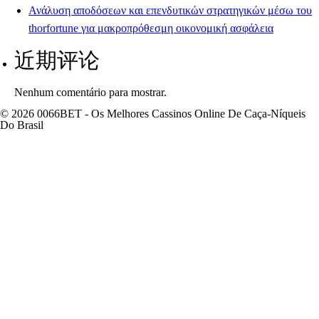
Ανάλυση αποδόσεων και επενδυτικών στρατηγικών μέσω του
thorfortune για μακροπρόθεσμη οικονομική ασφάλεια
近期评论
Nenhum comentário para mostrar.
© 2026 0066BET - Os Melhores Cassinos Online De Caça-Níqueis
Do Brasil