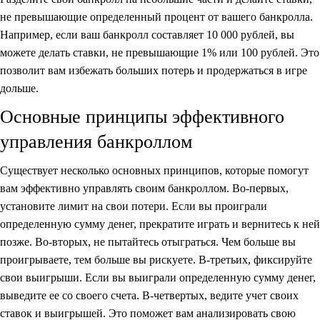
не превышающие определенный процент от вашего банкролла.
Например, если ваш банкролл составляет 10 000 рублей, вы
можете делать ставки, не превышающие 1% или 100 рублей. Это
позволит вам избежать больших потерь и продержаться в игре
дольше.
Основные принципы эффективного
управления банкроллом
Существует несколько основных принципов, которые помогут
вам эффективно управлять своим банкроллом. Во-первых,
установите лимит на свои потери. Если вы проиграли
определенную сумму денег, прекратите играть и вернитесь к ней
позже. Во-вторых, не пытайтесь отыграться. Чем больше вы
проигрываете, тем больше вы рискуете. В-третьих, фиксируйте
свои выигрыши. Если вы выиграли определенную сумму денег,
выведите ее со своего счета. В-четвертых, ведите учет своих
ставок и выигрышей. Это поможет вам анализировать свою