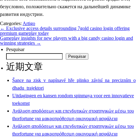
безусловно, положительно скажется на дальнейшей динамике
развития индустрии.
Categories:
Artigo
←
Exclusive access details surrounding 7gold casino login offering
Navegação
premium gameplay today
Gameplay insights for new players with a big candy casino login and
winning strategies
→
de
Pesquisar
Pesquisar
Post
近期文章
Šance_na_zisk_v_napínavé_hře_plinko_závisí_na_precizním_o
dhadu_trajektori
Uitdagingen en kansen rondom spinmaya voor een innovatieve
toekomst
Ανάλυση αποδόσεων και επενδυτικών στρατηγικών μέσω του
thorfortune για μακροπρόθεσμη οικονομική ασφάλεια
Ανάλυση αποδόσεων και επενδυτικών στρατηγικών μέσω του
thorfortune για μακροπρόθεσμη οικονομική ασφάλεια