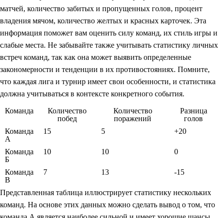
матчей, количество забитых и пропущенных голов, процент
владения мячом, количество желтых и красных карточек. Эта
информация поможет вам оценить силу команд, их стиль игры и
слабые места. Не забывайте также учитывать статистику личных
встреч команд, так как она может выявить определенные
закономерности и тенденции в их противостояниях. Помните,
что каждая лига и турнир имеет свои особенности, и статистика
должна учитываться в контексте конкретного события.
Команда
Количество
Количество
Разница
побед
поражений
голов
Команда
15
5
+20
А
Команда
10
10
0
Б
Команда
7
13
-15
В
Представленная таблица иллюстрирует статистику нескольких
команд. На основе этих данных можно сделать вывод о том, что
команда А является наиболее сильной и имеет хорошие шансы