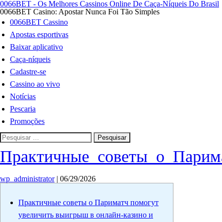
0066BET - Os Melhores Cassinos Online De Caça-Níqueis Do Brasil
0066BET Casino: Apostar Nunca Foi Tão Simples
0066BET Cassino
Apostas esportivas
Baixar aplicativo
Caça-níqueis
Cadastre-se
Cassino ao vivo
Notícias
Pescaria
Promoções
Pesquisar
por:
Практичные_советы_о_Парим
wp_administrator
|
06/29/2026
Практичные советы о Париматч помогут
увеличить выигрыш в онлайн-казино и