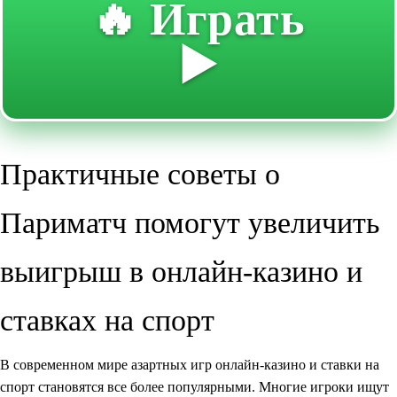
🔥 Играть
▶️
Практичные советы о
Париматч помогут увеличить
выигрыш в онлайн-казино и
ставках на спорт
В современном мире азартных игр онлайн-казино и ставки на
спорт становятся все более популярными. Многие игроки ищут