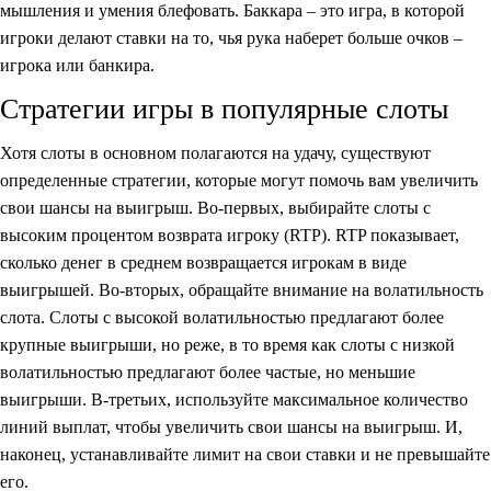
мышления и умения блефовать. Баккара – это игра, в которой
игроки делают ставки на то, чья рука наберет больше очков –
игрока или банкира.
Стратегии игры в популярные слоты
Хотя слоты в основном полагаются на удачу, существуют
определенные стратегии, которые могут помочь вам увеличить
свои шансы на выигрыш. Во-первых, выбирайте слоты с
высоким процентом возврата игроку (RTP). RTP показывает,
сколько денег в среднем возвращается игрокам в виде
выигрышей. Во-вторых, обращайте внимание на волатильность
слота. Слоты с высокой волатильностью предлагают более
крупные выигрыши, но реже, в то время как слоты с низкой
волатильностью предлагают более частые, но меньшие
выигрыши. В-третьих, используйте максимальное количество
линий выплат, чтобы увеличить свои шансы на выигрыш. И,
наконец, устанавливайте лимит на свои ставки и не превышайте
его.