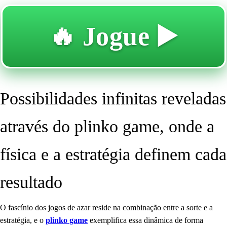
🔥 Jogue ▶️
Possibilidades infinitas reveladas
através do plinko game, onde a
física e a estratégia definem cada
resultado
O fascínio dos jogos de azar reside na combinação entre a sorte e a
estratégia, e o
plinko game
exemplifica essa dinâmica de forma