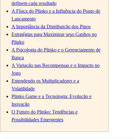
definem cada resultado
A Física do Plinko e a Influência do Ponto de
Lançamento
A Importância da Distribuição dos Pinos
Estratégias para Maximizar seus Ganhos no
Plinko
A Psicologia do Plinko e o Gerenciamento de
Banca
A Variação nas Recompensas e o Impacto no
Jogo
Entendendo os Multiplicadores e a
Volatilidade
Plinko Game e a Tecnologia: Evolução e
Inovação
O Futuro do Plinko: Tendências e
Possibilidades Emergentes