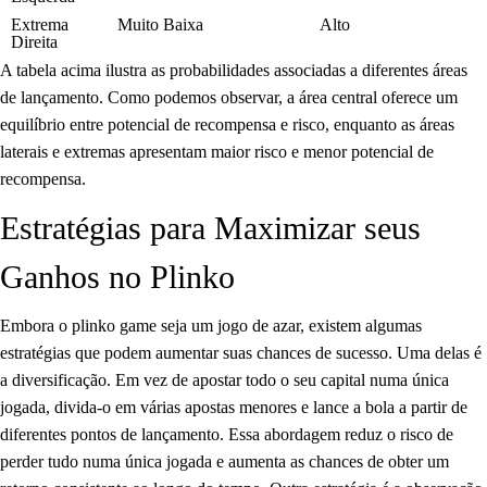
Extrema
Muito Baixa
Alto
Direita
A tabela acima ilustra as probabilidades associadas a diferentes áreas
de lançamento. Como podemos observar, a área central oferece um
equilíbrio entre potencial de recompensa e risco, enquanto as áreas
laterais e extremas apresentam maior risco e menor potencial de
recompensa.
Estratégias para Maximizar seus
Ganhos no Plinko
Embora o plinko game seja um jogo de azar, existem algumas
estratégias que podem aumentar suas chances de sucesso. Uma delas é
a diversificação. Em vez de apostar todo o seu capital numa única
jogada, divida-o em várias apostas menores e lance a bola a partir de
diferentes pontos de lançamento. Essa abordagem reduz o risco de
perder tudo numa única jogada e aumenta as chances de obter um