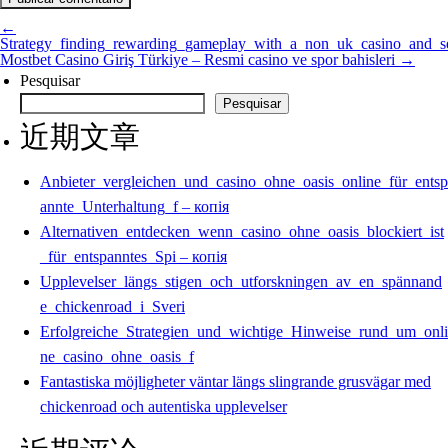
←
Navegação
Strategy_finding_rewarding_gameplay_with_a_non_uk_casino_and_s
Mostbet Casino Giriş Türkiye – Resmi casino ve spor bahisleri
→
de
Pesquisar
Pesquisar
Post
近期文章
Anbieter_vergleichen_und_casino_ohne_oasis_online_für_entsp
annte_Unterhaltung_f – копія
Alternativen_entdecken_wenn_casino_ohne_oasis_blockiert_ist
_für_entspanntes_Spi – копія
Upplevelser_längs_stigen_och_utforskningen_av_en_spännand
e_chickenroad_i_Sveri
Erfolgreiche_Strategien_und_wichtige_Hinweise_rund_um_onli
ne_casino_ohne_oasis_f
Fantastiska möjligheter väntar längs slingrande grusvägar med
chickenroad och autentiska upplevelser