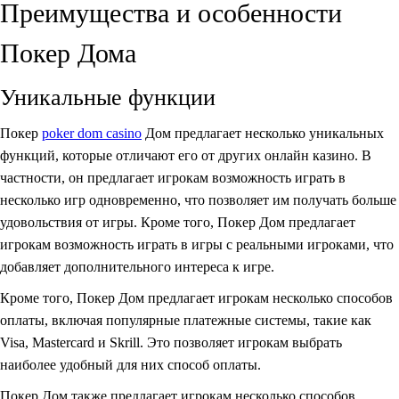
Преимущества и особенности
Покер Дома
Уникальные функции
Покер
poker dom casino
Дом предлагает несколько уникальных
функций, которые отличают его от других онлайн казино. В
частности, он предлагает игрокам возможность играть в
несколько игр одновременно, что позволяет им получать больше
удовольствия от игры. Кроме того, Покер Дом предлагает
игрокам возможность играть в игры с реальными игроками, что
добавляет дополнительного интереса к игре.
Кроме того, Покер Дом предлагает игрокам несколько способов
оплаты, включая популярные платежные системы, такие как
Visa, Mastercard и Skrill. Это позволяет игрокам выбрать
наиболее удобный для них способ оплаты.
Покер Дом также предлагает игрокам несколько способов