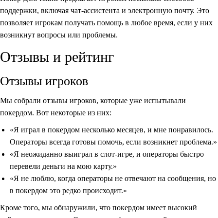
поддержки, включая чат-ассистента и электронную почту. Это
позволяет игрокам получать помощь в любое время, если у них
возникнут вопросы или проблемы.
Отзывы и рейтинг
Отзывы игроков
Мы собрали отзывы игроков, которые уже испытывали
покердом. Вот некоторые из них:
«Я играл в покердом несколько месяцев, и мне понравилось.
Операторы всегда готовы помочь, если возникнет проблема.»
«Я неожиданно выиграл в слот-игре, и операторы быстро
перевели деньги на мою карту.»
«Я не люблю, когда операторы не отвечают на сообщения, но
в покердом это редко происходит.»
Кроме того, мы обнаружили, что покердом имеет высокий