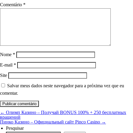
Comentário
*
Nome
*
E-mail
*
Site
Salvar meus dados neste navegador para a próxima vez que eu
comentar.
←
Олимп Казино – Получай BONUS 100% + 250 бесплатных
Navegação
вращений
Пинко Казино – Официальный сайт Pinco Casino
→
de
Pesquisar