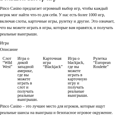
Pinco Casino предлагает огромный выбор игр, чтобы каждый
игрок мог найти что-то для себя. У нас есть более 1000 игр,
включая слоты, карточные игры, рулетку и другие. Это означает,
что вы можете играть в игры, которые вам нравятся, и получать
реальные выигрыши.
Игра
Описание
Слот
Игра о
Карточная
Игра о
Рулетка
“Wild
дикой
игра
blackjack,
“European
West”
западной
“Blackjack”
где вы
Roulette”
америке,
можете
где вы
играть в
можете
карточную
играть в
игру и
слот и
получать
получать
реальные
реальные
выигрыши.
выигрыши.
Pinco Casino – это лучшее место для игроков, которые ищут
реальные шансы на выигрыш и безопасное игровое окружение.