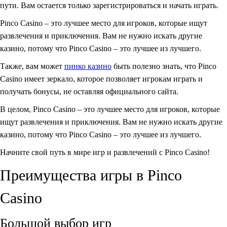
пути. Вам остается только зарегистрироваться и начать играть.
Pinco Casino – это лучшее место для игроков, которые ищут
развлечения и приключения. Вам не нужно искать другие
казино, потому что Pinco Casino – это лучшее из лучшего.
Также, вам может
пинко казино
быть полезно знать, что Pinco
Casino имеет зеркало, которое позволяет игрокам играть и
получать бонусы, не оставляя официального сайта.
В целом, Pinco Casino – это лучшее место для игроков, которые
ищут развлечения и приключения. Вам не нужно искать другие
казино, потому что Pinco Casino – это лучшее из лучшего.
Начните свой путь в мире игр и развлечений с Pinco Casino!
Преимущества игры в Pinco
Casino
Большой выбор игр