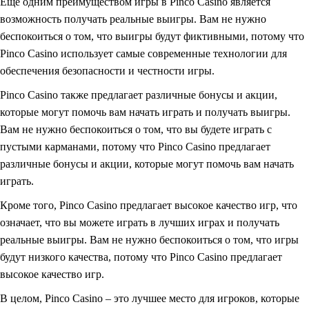
Еще одним преимуществом игры в Pinco Casino является
возможность получать реальные выигры. Вам не нужно
беспокоиться о том, что выигры будут фиктивными, потому что
Pinco Casino использует самые современные технологии для
обеспечения безопасности и честности игры.
Pinco Casino также предлагает различные бонусы и акции,
которые могут помочь вам начать играть и получать выигры.
Вам не нужно беспокоиться о том, что вы будете играть с
пустыми карманами, потому что Pinco Casino предлагает
различные бонусы и акции, которые могут помочь вам начать
играть.
Кроме того, Pinco Casino предлагает высокое качество игр, что
означает, что вы можете играть в лучших играх и получать
реальные выигры. Вам не нужно беспокоиться о том, что игры
будут низкого качества, потому что Pinco Casino предлагает
высокое качество игр.
В целом, Pinco Casino – это лучшее место для игроков, которые