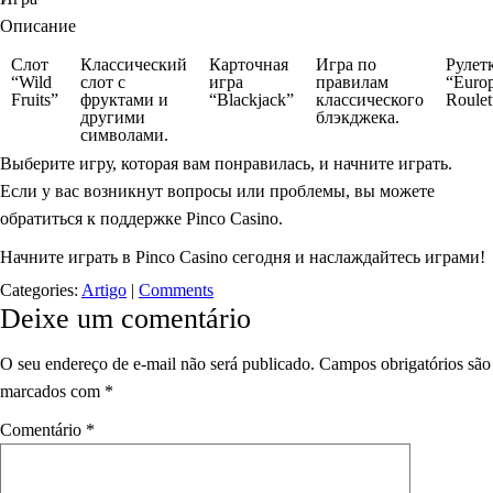
Описание
Слот
Классический
Карточная
Игра по
Рулет
“Wild
слот с
игра
правилам
“Euro
Fruits”
фруктами и
“Blackjack”
классического
Roulet
другими
блэкджека.
символами.
Выберите игру, которая вам понравилась, и начните играть.
Если у вас возникнут вопросы или проблемы, вы можете
обратиться к поддержке Pinco Casino.
Начните играть в Pinco Casino сегодня и наслаждайтесь играми!
Categories:
Artigo
|
Comments
Deixe um comentário
O seu endereço de e-mail não será publicado.
Campos obrigatórios são
marcados com
*
Comentário
*