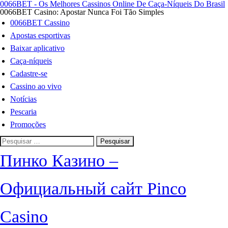
0066BET - Os Melhores Cassinos Online De Caça-Níqueis Do Brasil
0066BET Casino: Apostar Nunca Foi Tão Simples
0066BET Cassino
Apostas esportivas
Baixar aplicativo
Caça-níqueis
Cadastre-se
Cassino ao vivo
Notícias
Pescaria
Promoções
Pesquisar
por:
Пинко Казино –
Официальный сайт Pinco
Casino