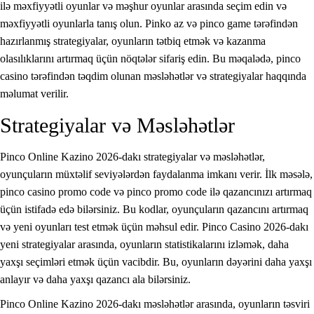
ilə məxfiyyətli oyunlar və məşhur oyunlar arasında seçim edin və
məxfiyyətli oyunlarla tanış olun. Pinko az və pinco game tərəfindən
hazırlanmış strategiyalar, oyunların tətbiq etmək və kazanma
olasılıklarını artırmaq üçün nöqtələr sifariş edin. Bu məqalədə, pinco
casino tərəfindən təqdim olunan məsləhətlər və strategiyalar haqqında
məlumat verilir.
Strategiyalar və Məsləhətlər
Pinco Online Kazino 2026-dakı strategiyalar və məsləhətlər,
oyunçuların müxtəlif seviyələrdən faydalanma imkanı verir. İlk məsələ,
pinco casino promo code və pinco promo code ilə qazancınızı artırmaq
üçün istifadə edə bilərsiniz. Bu kodlar, oyunçuların qazancını artırmaq
və yeni oyunları test etmək üçün məhsul edir. Pinco Casino 2026-dakı
yeni strategiyalar arasında, oyunların statistikalarını izləmək, daha
yaxşı seçimləri etmək üçün vacibdir. Bu, oyunların dəyərini daha yaxşı
anlayır və daha yaxşı qazancı ala bilərsiniz.
Pinco Online Kazino 2026-dakı məsləhətlər arasında, oyunların təsviri