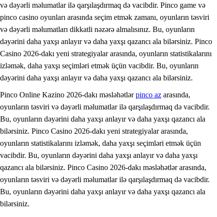
və dəyərli məlumatlar ilə qarşılaşdırmaq də vacibdir. Pinco game və
pinco casino oyunları arasında seçim etmək zamanı, oyunların təsviri
və dəyərli məlumatları dikkatli nəzərə almalısınız. Bu, oyunların
dəyərini daha yaxşı anlayır və daha yaxşı qazancı ala bilərsiniz. Pinco
Casino 2026-dakı yeni strategiyalar arasında, oyunların statistikalarını
izləmək, daha yaxşı seçimləri etmək üçün vacibdir. Bu, oyunların
dəyərini daha yaxşı anlayır və daha yaxşı qazancı ala bilərsiniz.
Pinco Online Kazino 2026-dakı məsləhətlər
pinco az
arasında,
oyunların təsviri və dəyərli məlumatlar ilə qarşılaşdırmaq də vacibdir.
Bu, oyunların dəyərini daha yaxşı anlayır və daha yaxşı qazancı ala
bilərsiniz. Pinco Casino 2026-dakı yeni strategiyalar arasında,
oyunların statistikalarını izləmək, daha yaxşı seçimləri etmək üçün
vacibdir. Bu, oyunların dəyərini daha yaxşı anlayır və daha yaxşı
qazancı ala bilərsiniz. Pinco Casino 2026-dakı məsləhətlər arasında,
oyunların təsviri və dəyərli məlumatlar ilə qarşılaşdırmaq də vacibdir.
Bu, oyunların dəyərini daha yaxşı anlayır və daha yaxşı qazancı ala
bilərsiniz.