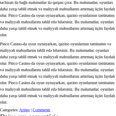
təchizatı ilə bağlı məlumatlar ilə qarşını çıxır. Bu məlumatlar, oyunları
daha yaxşı təhlil etmək və maliyyəli məhsullarını artırmaq üçün faydalı
olur. Pinco Casino-da oyun oynayarkən, qazino oyunlarının təminatını
və maliyyəli məhsullarını təhlil edə bilərsiniz. Bu məlumatlar, oyunları
daha yaxşı təhlil etmək və maliyyəli məhsullarını artırmaq üçün faydalı
olur.
Pinco Casino-da oyun oynayarkən, qazino oyunlarının təminatını və
maliyyəli məhsullarını təhlil edə bilərsiniz. Bu məlumatlar, oyunları
daha yaxşı təhlil etmək və maliyyəli məhsullarını artırmaq üçün faydalı
olur. Pinco Casino-da oyun oynayarkən, qazino oyunlarının təminatını
və maliyyəli məhsullarını təhlil edə bilərsiniz. Bu məlumatlar, oyunları
daha yaxşı təhlil etmək və maliyyəli məhsullarını artırmaq üçün faydalı
olur. Pinco Casino-da oyun oynayarkən, qazino oyunlarının təminatını
və maliyyəli məhsullarını təhlil edə bilərsiniz. Bu məlumatlar, oyunları
daha yaxşı təhlil etmək və maliyyəli məhsullarını artırmaq üçün faydalı
olur.
Categories:
Artigo
|
Comments