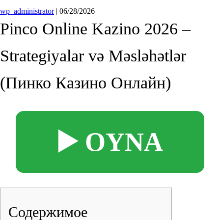
wp_administrator
|
06/28/2026
Pinco Online Kazino 2026 –
Strategiyalar və Məsləhətlər
(Пинко Казино Онлайн)
▶️ OYNA
Содержимое