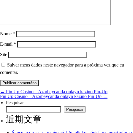
Nome
*
E-mail
*
Site
Salvar meus dados neste navegador para a próxima vez que eu
comentar.
←
Pin Up Casino – Azərbaycanda onlayn kazino Pin-Up
Navegação
Pin Up Casino – Azərbaycanda onlayn kazino Pin-Up
→
Pesquisar
de
Pesquisar
近期文章
Post
Šance_na_zisk_v_napínavé_hře_plinko_závisí_na_precizním_o