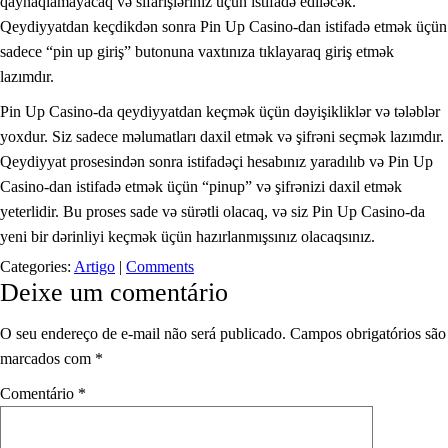
qaynaqlamayacaq və sifarişləriniz üçün istifadə ediləcək.
Qeydiyyatdan keçdikdən sonra Pin Up Casino-dan istifadə etmək üçün
sadece “pin up giriş” butonuna vaxtınıza tıklayaraq giriş etmək
lazımdır.
Pin Up Casino-da qeydiyyatdan keçmək üçün dəyişikliklər və tələblər
yoxdur. Siz sadece məlumatları daxil etmək və şifrəni seçmək lazımdır.
Qeydiyyat prosesindən sonra istifadəçi hesabınız yaradılıb və Pin Up
Casino-dan istifadə etmək üçün “pinup” və şifrənizi daxil etmək
yeterlidir. Bu proses sade və sürətli olacaq, və siz Pin Up Casino-da
yeni bir dərinliyi keçmək üçün hazırlanmışsınız olacaqsınız.
Categories:
Artigo
|
Comments
Deixe um comentário
O seu endereço de e-mail não será publicado.
Campos obrigatórios são
marcados com
*
Comentário
*