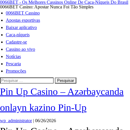
0066BET - Os Melhores Cassinos Online De Caça-Níqueis Do Brasil
0066BET Casino: Apostar Nunca Foi Tão Simples
0066BET Cassino
Apostas esportivas
Baixar aplicativo
Caça-níqueis
Cadastre-se
Cassino ao vivo
Notícias
Pescaria
Promoções
Pesquisar
por:
Pin Up Casino – Azərbaycanda
onlayn kazino Pin-Up
wp_administrator
|
06/26/2026