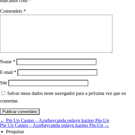
marcados com
*
Comentário
*
Nome
*
E-mail
*
Site
Salvar meus dados neste navegador para a próxima vez que eu
comentar.
←
Pin Up Casino – Azərbaycanda onlayn kazino Pin-Up
Navegação
Pin Up Casino – Azərbaycanda onlayn kazino Pin-Up
→
Pesquisar