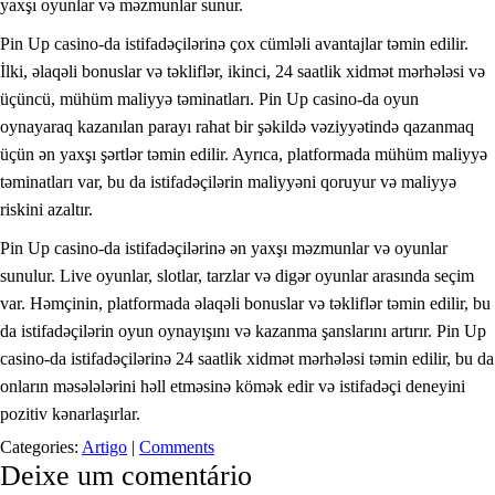
yaxşı oyunlar və məzmunlar sunur.
Pin Up casino-da istifadəçilərinə çox cümləli avantajlar təmin edilir.
İlki, əlaqəli bonuslar və təkliflər, ikinci, 24 saatlik xidmət mərhələsi və
üçüncü, mühüm maliyyə təminatları. Pin Up casino-da oyun
oynayaraq kazanılan parayı rahat bir şəkildə vəziyyətində qazanmaq
üçün ən yaxşı şərtlər təmin edilir. Ayrıca, platformada mühüm maliyyə
təminatları var, bu da istifadəçilərin maliyyəni qoruyur və maliyyə
riskini azaltır.
Pin Up casino-da istifadəçilərinə ən yaxşı məzmunlar və oyunlar
sunulur. Live oyunlar, slotlar, tarzlar və digər oyunlar arasında seçim
var. Həmçinin, platformada əlaqəli bonuslar və təkliflər təmin edilir, bu
da istifadəçilərin oyun oynayışını və kazanma şanslarını artırır. Pin Up
casino-da istifadəçilərinə 24 saatlik xidmət mərhələsi təmin edilir, bu da
onların məsələlərini həll etməsinə kömək edir və istifadəçi deneyini
pozitiv kənarlaşırlar.
Categories:
Artigo
|
Comments
Deixe um comentário