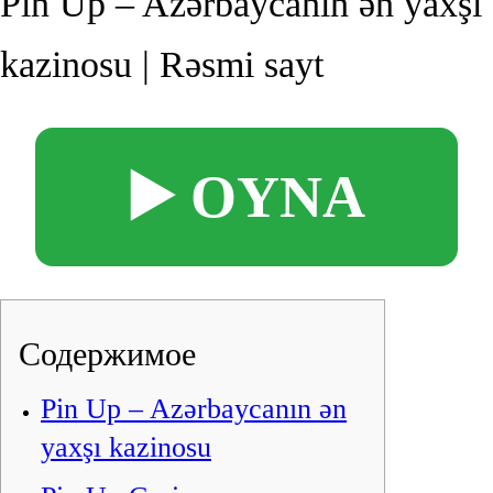
Pin Up – Azərbaycanın ən yaxşı
kazinosu | Rəsmi sayt
▶️ OYNA
Содержимое
Pin Up – Azərbaycanın ən
yaxşı kazinosu