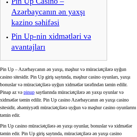
Pin Up Casino –
Azərbaycanın ən yaxşı
kazino səhifəsi
Pin Up-nin xidmətləri və
avantajları
Pin Up – Azərbaycanın ən yaxşı, məşhur və müraciətçilərə uyğun
casino sitesidir. Pin Up giriş saytında, məşhur casino oyunları, yaxşı
bonuslar və müraciətçilərə uyğun xidmətlər tərəfindən təmin edilir.
Pinap az və
pinup
saytlarında müraciətçilərə ən yaxşı oyunlar və
xidmətlər təmin edilir. Pin Up casino Azərbaycanın ən yaxşı casino
sitesidir, əhəmiyyətli müraciətçilərə uyğun və məşhur casino oyunlarını
təmin edir.
Pin Up casino müraciətçilərə ən yaxşı oyunlar, bonuslar və xidmətlər
təmin edir. Pin Up giriş saytında, müraciətçilərə ən yaxşı casino