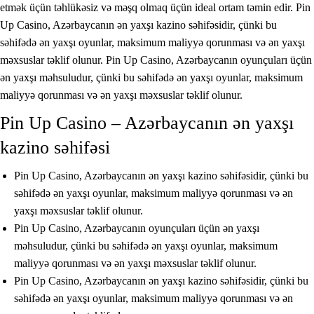
etmək üçün təhlükəsiz və məşq olmaq üçün ideal ortam təmin edir. Pin
Up Casino, Azərbaycanın ən yaxşı kazino səhifəsidir, çünki bu
səhifədə ən yaxşı oyunlar, maksimum maliyyə qorunması və ən yaxşı
məxsuslar təklif olunur. Pin Up Casino, Azərbaycanın oyunçuları üçün
ən yaxşı məhsuludur, çünki bu səhifədə ən yaxşı oyunlar, maksimum
maliyyə qorunması və ən yaxşı məxsuslar təklif olunur.
Pin Up Casino – Azərbaycanın ən yaxşı
kazino səhifəsi
Pin Up Casino, Azərbaycanın ən yaxşı kazino səhifəsidir, çünki bu
səhifədə ən yaxşı oyunlar, maksimum maliyyə qorunması və ən
yaxşı məxsuslar təklif olunur.
Pin Up Casino, Azərbaycanın oyunçuları üçün ən yaxşı
məhsuludur, çünki bu səhifədə ən yaxşı oyunlar, maksimum
maliyyə qorunması və ən yaxşı məxsuslar təklif olunur.
Pin Up Casino, Azərbaycanın ən yaxşı kazino səhifəsidir, çünki bu
səhifədə ən yaxşı oyunlar, maksimum maliyyə qorunması və ən