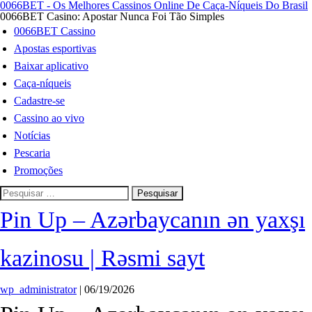
0066BET - Os Melhores Cassinos Online De Caça-Níqueis Do Brasil
0066BET Casino: Apostar Nunca Foi Tão Simples
0066BET Cassino
Apostas esportivas
Baixar aplicativo
Caça-níqueis
Cadastre-se
Cassino ao vivo
Notícias
Pescaria
Promoções
Pesquisar
por:
Pin Up – Azərbaycanın ən yaxşı
kazinosu | Rəsmi sayt
wp_administrator
|
06/19/2026