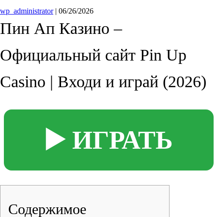
wp_administrator
|
06/26/2026
Пин Ап Казино –
Официальный сайт Pin Up
Casino | Входи и играй (2026)
▶️ ИГРАТЬ
Содержимое