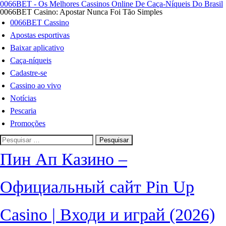
0066BET - Os Melhores Cassinos Online De Caça-Níqueis Do Brasil
0066BET Casino: Apostar Nunca Foi Tão Simples
0066BET Cassino
Apostas esportivas
Baixar aplicativo
Caça-níqueis
Cadastre-se
Cassino ao vivo
Notícias
Pescaria
Promoções
Pesquisar
por:
Пин Ап Казино –
Официальный сайт Pin Up
Casino | Входи и играй (2026)