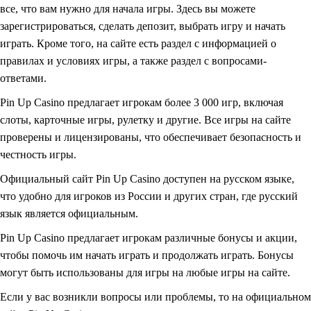
все, что вам нужно для начала игры. Здесь вы можете
зарегистрироваться, сделать депозит, выбрать игру и начать
играть. Кроме того, на сайте есть раздел с информацией о
правилах и условиях игры, а также раздел с вопросами-
ответами.
Pin Up Casino предлагает игрокам более 3 000 игр, включая
слоты, карточные игры, рулетку и другие. Все игры на сайте
проверены и лицензированы, что обеспечивает безопасность и
честность игры.
Официальный сайт Pin Up Casino доступен на русском языке,
что удобно для игроков из России и других стран, где русский
язык является официальным.
Pin Up Casino предлагает игрокам различные бонусы и акции,
чтобы помочь им начать играть и продолжать играть. Бонусы
могут быть использованы для игры на любые игры на сайте.
Если у вас возникли вопросы или проблемы, то на официальном