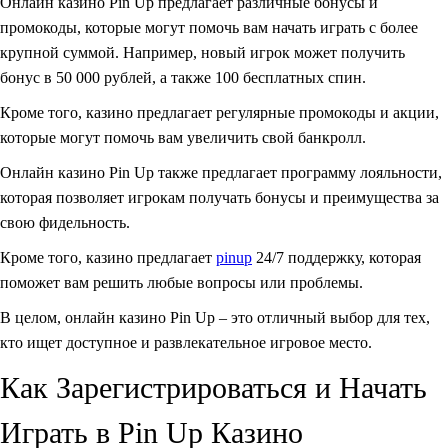
Онлайн казино Pin Up предлагает различные бонусы и
промокоды, которые могут помочь вам начать играть с более
крупной суммой. Например, новый игрок может получить
бонус в 50 000 рублей, а также 100 бесплатных спин.
Кроме того, казино предлагает регулярные промокоды и акции,
которые могут помочь вам увеличить свой банкролл.
Онлайн казино Pin Up также предлагает программу лояльности,
которая позволяет игрокам получать бонусы и преимущества за
свою фидельность.
Кроме того, казино предлагает
pinup
24/7 поддержку, которая
поможет вам решить любые вопросы или проблемы.
В целом, онлайн казино Pin Up – это отличный выбор для тех,
кто ищет доступное и развлекательное игровое место.
Как Зарегистрироваться и Начать
Играть в Pin Up Казино