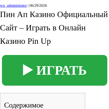
wp_administrator
|
06/29/2026
Пин Ап Казино Официальный
Сайт – Играть в Онлайн
Казино Pin Up
▶️ ИГРАТЬ
Содержимое