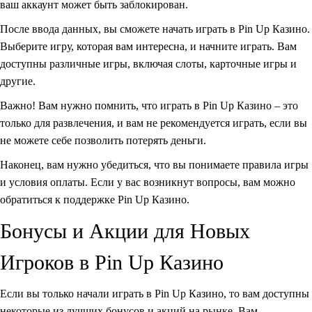
ваш аккаунт может быть заблокирован.
После ввода данных, вы сможете начать играть в Pin Up Казино.
Выберите игру, которая вам интересна, и начните играть. Вам
доступны различные игры, включая слоты, карточные игры и
другие.
Важно! Вам нужно помнить, что играть в Pin Up Казино – это
только для развлечения, и вам не рекомендуется играть, если вы
не можете себе позволить потерять деньги.
Наконец, вам нужно убедиться, что вы понимаете правила игры
и условия оплаты. Если у вас возникнут вопросы, вам можно
обратиться к поддержке Pin Up Казино.
Бонусы и Акции для Новых
Игроков в Pin Up Казино
Если вы только начали играть в Pin Up Казино, то вам доступны
некоторые из лучших бонусов и акций на рынке. Вам