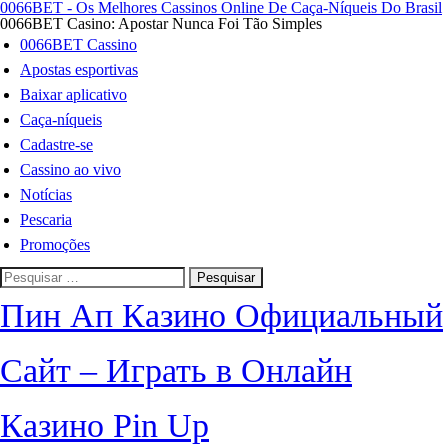
0066BET - Os Melhores Cassinos Online De Caça-Níqueis Do Brasil
0066BET Casino: Apostar Nunca Foi Tão Simples
0066BET Cassino
Apostas esportivas
Baixar aplicativo
Caça-níqueis
Cadastre-se
Cassino ao vivo
Notícias
Pescaria
Promoções
Pesquisar
por:
Пин Ап Казино Официальный
Сайт – Играть в Онлайн
Казино Pin Up