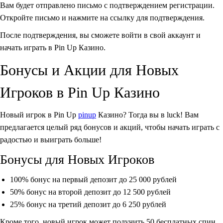
Вам будет отправлено письмо с подтверждением регистрации.
Откройте письмо и нажмите на ссылку для подтверждения.
После подтверждения, вы сможете войти в свой аккаунт и
начать играть в Pin Up Казино.
Бонусы и Акции для Новых
Игроков в Pin Up Казино
Новый игрок в Pin Up
pinup
Казино? Тогда вы в luck! Вам
предлагается целый ряд бонусов и акций, чтобы начать играть с
радостью и выиграть больше!
Бонусы для Новых Игроков
100% бонус на первый депозит до 25 000 рублей
50% бонус на второй депозит до 12 500 рублей
25% бонус на третий депозит до 6 250 рублей
Кроме того, новый игрок может получить 50 бесплатных спин