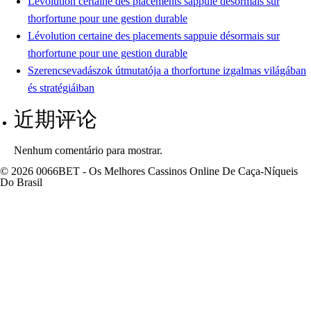
Lévolution certaine des placements sappuie désormais sur
thorfortune pour une gestion durable
Lévolution certaine des placements sappuie désormais sur
thorfortune pour une gestion durable
Szerencsevadászok útmutatója a thorfortune izgalmas világában
és stratégiáiban
近期评论
Nenhum comentário para mostrar.
© 2026 0066BET - Os Melhores Cassinos Online De Caça-Níqueis
Do Brasil