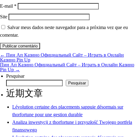
E-mail
*
Site
Salvar meus dados neste navegador para a próxima vez que eu
comentar.
←
Пин Ап Казино Официальный Сайт – Играть в Онлайн
Navegação
Казино Pin Up
Пин Ап Казино Официальный Сайт – Играть в Онлайн Казино
Pin Up
→
de
Pesquisar
Pesquisar
Post
近期文章
Lévolution certaine des placements sappuie désormais sur
thorfortune pour une gestion durable
Analiza inwestycji z thorfortune i przyszłość Twojego portfela
finansowego