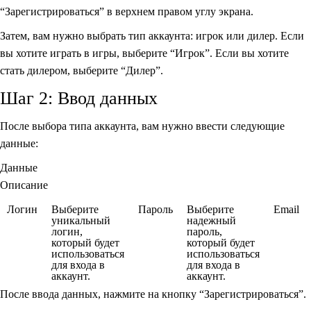
“Зарегистрироваться” в верхнем правом углу экрана.
Затем, вам нужно выбрать тип аккаунта: игрок или дилер. Если
вы хотите играть в игры, выберите “Игрок”. Если вы хотите
стать дилером, выберите “Дилер”.
Шаг 2: Ввод данных
После выбора типа аккаунта, вам нужно ввести следующие
данные:
Данные
Описание
Логин
Выберите
Пароль
Выберите
Email
уникальный
надежный
логин,
пароль,
который будет
который будет
использоваться
использоваться
для входа в
для входа в
аккаунт.
аккаунт.
После ввода данных, нажмите на кнопку “Зарегистрироваться”.