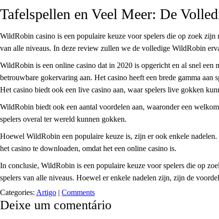
Tafelspellen en Veel Meer: De Volle
WildRobin casino is een populaire keuze voor spelers die op zoek zijn 
van alle niveaus. In deze review zullen we de volledige WildRobin erv
WildRobin is een online casino dat in 2020 is opgericht en al snel een
betrouwbare gokervaring aan. Het casino heeft een brede gamma aan sp
Het casino biedt ook een live casino aan, waar spelers live gokken kun
WildRobin biedt ook een aantal voordelen aan, waaronder een welkomst
spelers overal ter wereld kunnen gokken.
Hoewel WildRobin een populaire keuze is, zijn er ook enkele nadelen.
het casino te downloaden, omdat het een online casino is.
In conclusie, WildRobin is een populaire keuze voor spelers die op zoe
spelers van alle niveaus. Hoewel er enkele nadelen zijn, zijn de voor
Categories:
Artigo
|
Comments
Deixe um comentário