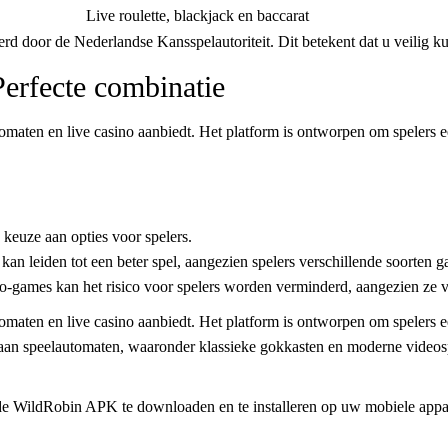
Live roulette, blackjack en baccarat
erd door de Nederlandse Kansspelautoriteit. Dit betekent dat u veilig ku
erfecte combinatie
omaten en live casino aanbiedt. Het platform is ontworpen om spelers e
keuze aan opties voor spelers.
kan leiden tot een beter spel, aangezien spelers verschillende soorten 
no-games kan het risico voor spelers worden verminderd, aangezien ze 
omaten en live casino aanbiedt. Het platform is ontworpen om spelers e
 aan speelautomaten, waaronder klassieke gokkasten en moderne videosp
de WildRobin APK te downloaden en te installeren op uw mobiele appar