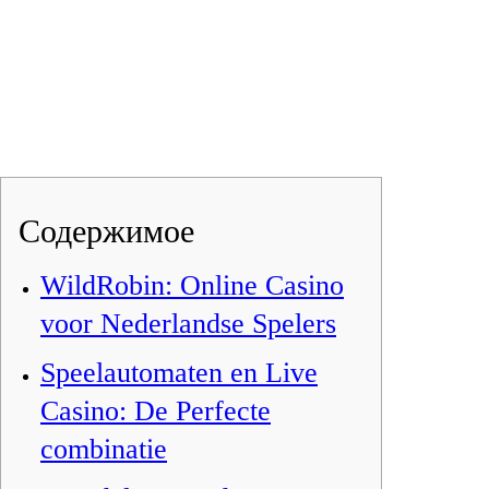
Содержимое
WildRobin: Online Casino
voor Nederlandse Spelers
Speelautomaten en Live
Casino: De Perfecte
combinatie