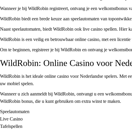
Wanneer je bij WildRobin registreert, ontvang je een welkomstbonus van
WildRobin biedt een brede keuze aan speelautomaten van topontwikkela
Naast speelautomaten, biedt WildRobin ook live casino spellen. Hier kan 
WildRobin is een veilig en betrouwbaar online casino, met een licentie 
Om te beginnen, registreer je bij WildRobin en ontvang je welkomstbo
WildRobin: Online Casino voor Nede
WildRobin is het ideale online casino voor Nederlandse spelers. Met ee
uw mobiel spelen.
Wanneer u zich aanmeldt bij WildRobin, ontvangt u een welkomstbonus
WildRobin bonus, die u kunt gebruiken om extra winst te maken.
Speelautomaten
Live Casino
Tafelspellen