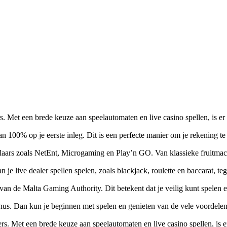
s. Met een brede keuze aan speelautomaten en live casino spellen, is er 
 100% op je eerste inleg. Dit is een perfecte manier om je rekening te
ars zoals NetEnt, Microgaming en Play’n GO. Van klassieke fruitmachin
je live dealer spellen spelen, zoals blackjack, roulette en baccarat, teg
van de Malta Gaming Authority. Dit betekent dat je veilig kunt spelen e
nus. Dan kun je beginnen met spelen en genieten van de vele voordelen
rs. Met een brede keuze aan speelautomaten en live casino spellen, is er