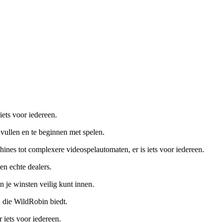
iets voor iedereen.
 vullen en te beginnen met spelen.
es tot complexere videospelautomaten, er is iets voor iedereen.
en echte dealers.
n je winsten veilig kunt innen.
 die WildRobin biedt.
 iets voor iedereen.