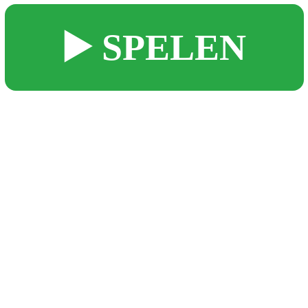
▶️ SPELEN