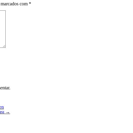
o marcados com
*
entar.
en
ası
→