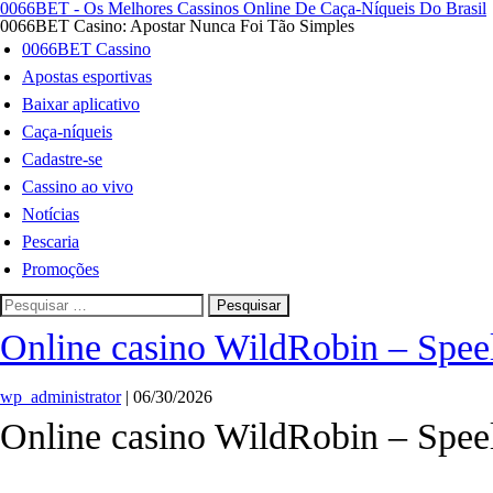
0066BET - Os Melhores Cassinos Online De Caça-Níqueis Do Brasil
0066BET Casino: Apostar Nunca Foi Tão Simples
0066BET Cassino
Apostas esportivas
Baixar aplicativo
Caça-níqueis
Cadastre-se
Cassino ao vivo
Notícias
Pescaria
Promoções
Pesquisar
por:
Online casino WildRobin – Speela
wp_administrator
|
06/30/2026
Online casino WildRobin – Speela