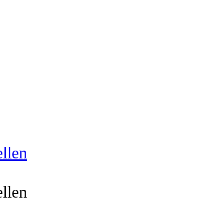
llen
llen