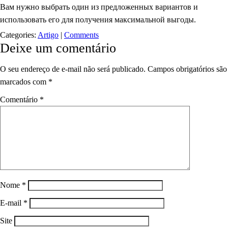
Вам нужно выбрать один из предложенных вариантов и
использовать его для получения максимальной выгоды.
Categories:
Artigo
|
Comments
Deixe um comentário
O seu endereço de e-mail não será publicado.
Campos obrigatórios são
marcados com
*
Comentário
*
Nome
*
E-mail
*
Site