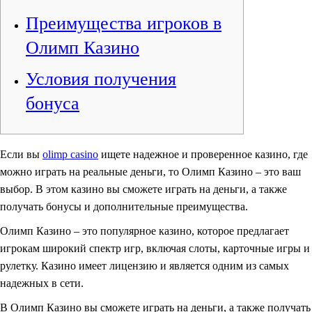
Преимущества игроков в
Олимп Казино
Условия получения
бонуса
Если вы
olimp casino
ищете надежное и проверенное казино, где
можно играть на реальные деньги, то Олимп Казино – это ваш
выбор. В этом казино вы сможете играть на деньги, а также
получать бонусы и дополнительные преимущества.
Олимп Казино – это популярное казино, которое предлагает
игрокам широкий спектр игр, включая слоты, карточные игры и
рулетку. Казино имеет лицензию и является одним из самых
надежных в сети.
В Олимп Казино вы сможете играть на деньги, а также получать