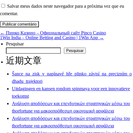
Salvar meus dados neste navegador para a próxima vez que eu
comentar.
←
Пинко Казино – Официальный сайт Pinco Casino
Navegação
1Win India – Online Betting and Casino | 1Win App
→
Pesquisar
de
Pesquisar
近期文章
Post
Šance_na_zisk_v_napínavé_hře_plinko_závisí_na_precizním_o
dhadu_trajektori
Uitdagingen en kansen rondom spinmaya voor een innovatieve
toekomst
Ανάλυση αποδόσεων και επενδυτικών στρατηγικών μέσω του
thorfortune για μακροπρόθεσμη οικονομική ασφάλεια
Ανάλυση αποδόσεων και επενδυτικών στρατηγικών μέσω του
thorfortune για μακροπρόθεσμη οικονομική ασφάλεια