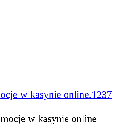
ocje w kasynie online.1237
omocje w kasynie online