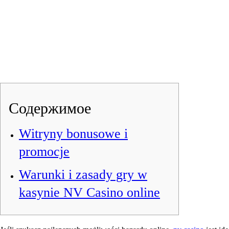
Содержимое
Witryny bonusowe i
promocje
Warunki i zasady gry w
kasynie NV Casino online