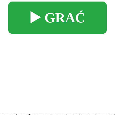
▶️ GRAĆ