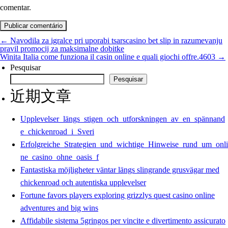
comentar.
←
Navodila za igralce pri uporabi tsarscasino bet slip in razumevanju
Navegação
pravil promocij za maksimalne dobitke
Winita Italia come funziona il casin online e quali giochi offre.4603
→
de
Pesquisar
Pesquisar
Post
近期文章
Upplevelser_längs_stigen_och_utforskningen_av_en_spännand
e_chickenroad_i_Sveri
Erfolgreiche_Strategien_und_wichtige_Hinweise_rund_um_onli
ne_casino_ohne_oasis_f
Fantastiska möjligheter väntar längs slingrande grusvägar med
chickenroad och autentiska upplevelser
Fortune favors players exploring grizzlys quest casino online
adventures and big wins
Affidabile sistema 5gringos per vincite e divertimento assicurato