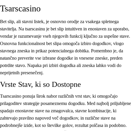
Tsarscasino
Bet slip, ali stavni listek, je osnovno orodje za vsakega spletnega
stavitelja. Na tsarscasinu je bet slip intuitiven in enostaven za uporabo,
vendar je razumevanje vseh njegovih funkcij ključno za uspešne stave.
Osnovna funkcionalnost bet slipa omogoča izbiro dogodkov, vlogo
stavnega zneska in prikaz potencialnega dobitka. Pomembno je, da
natančno preverite vse izbrane dogodke in vnesene zneske, preden
potrdite stavo. Napaka pri izbiri dogodka ali zneska lahko vodi do
neprijetnih presenečenj.
Vrste Stav, ki so Dostopne
Tsarscasino ponuja širok nabor različnih vrst stav, ki omogočajo
prilagoditev strategije posameznemu dogodku. Med najbolj priljubljene
spadajo enostavne stave na zmagovalca, stavne kombinacije, ki
zahtevajo pravilno napoved več dogodkov, in različne stave na
podrobnejše izide, kot so številke golov, rezultat polčasa in podobno.