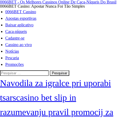
0066BET - Os Melhores Cassinos Online De Caça-Níqueis Do Brasil
0066BET Casino: Apostar Nunca Foi Tão Simples
0066BET Cassino
Apostas esportivas
Baixar aplicativo
Caça-níqueis
Cadastre-se
Cassino ao vivo
Notícias
Pescaria
Promoções
Pesquisar
por:
Navodila za igralce pri uporabi
tsarscasino bet slip in
razumevanju pravil promocij za