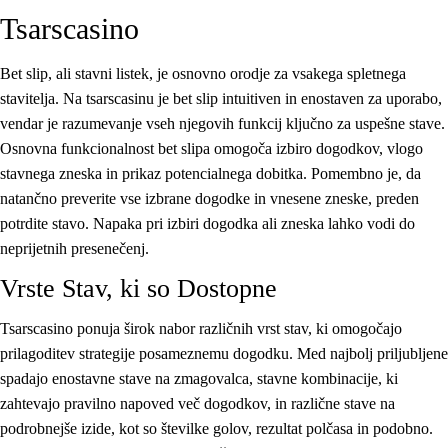
Tsarscasino
Bet slip, ali stavni listek, je osnovno orodje za vsakega spletnega
stavitelja. Na tsarscasinu je bet slip intuitiven in enostaven za uporabo,
vendar je razumevanje vseh njegovih funkcij ključno za uspešne stave.
Osnovna funkcionalnost bet slipa omogoča izbiro dogodkov, vlogo
stavnega zneska in prikaz potencialnega dobitka. Pomembno je, da
natančno preverite vse izbrane dogodke in vnesene zneske, preden
potrdite stavo. Napaka pri izbiri dogodka ali zneska lahko vodi do
neprijetnih presenečenj.
Vrste Stav, ki so Dostopne
Tsarscasino ponuja širok nabor različnih vrst stav, ki omogočajo
prilagoditev strategije posameznemu dogodku. Med najbolj priljubljene
spadajo enostavne stave na zmagovalca, stavne kombinacije, ki
zahtevajo pravilno napoved več dogodkov, in različne stave na
podrobnejše izide, kot so številke golov, rezultat polčasa in podobno.