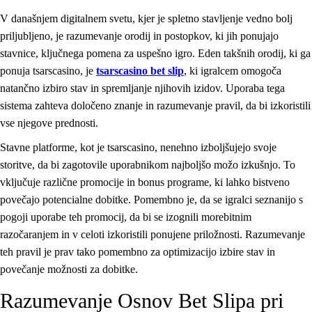
V današnjem digitalnem svetu, kjer je spletno stavljenje vedno bolj
priljubljeno, je razumevanje orodij in postopkov, ki jih ponujajo
stavnice, ključnega pomena za uspešno igro. Eden takšnih orodij, ki ga
ponuja tsarscasino, je
tsarscasino bet slip
, ki igralcem omogoča
natančno izbiro stav in spremljanje njihovih izidov. Uporaba tega
sistema zahteva določeno znanje in razumevanje pravil, da bi izkoristili
vse njegove prednosti.
Stavne platforme, kot je tsarscasino, nenehno izboljšujejo svoje
storitve, da bi zagotovile uporabnikom najboljšo možo izkušnjo. To
vključuje različne promocije in bonus programe, ki lahko bistveno
povečajo potencialne dobitke. Pomembno je, da se igralci seznanijo s
pogoji uporabe teh promocij, da bi se izognili morebitnim
razočaranjem in v celoti izkoristili ponujene priložnosti. Razumevanje
teh pravil je prav tako pomembno za optimizacijo izbire stav in
povečanje možnosti za dobitke.
Razumevanje Osnov Bet Slipa pri