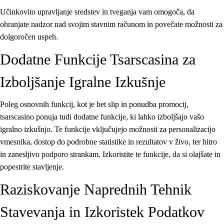
Učinkovito upravljanje sredstev in tveganja vam omogoča, da
ohranjate nadzor nad svojim stavnim računom in povečate možnosti za
dolgoročen uspeh.
Dodatne Funkcije Tsarscasina za
Izboljšanje Igralne Izkušnje
Poleg osnovnih funkcij, kot je bet slip in ponudba promocij,
tsarscasino ponuja tudi dodatne funkcije, ki lahko izboljšajo vašo
igralno izkušnjo. Te funkcije vključujejo možnosti za personalizacijo
vmesnika, dostop do podrobne statistike in rezultatov v živo, ter hitro
in zanesljivo podporo strankam. Izkoristite te funkcije, da si olajšate in
popestrite stavljenje.
Raziskovanje Naprednih Tehnik
Stavevanja in Izkoristek Podatkov