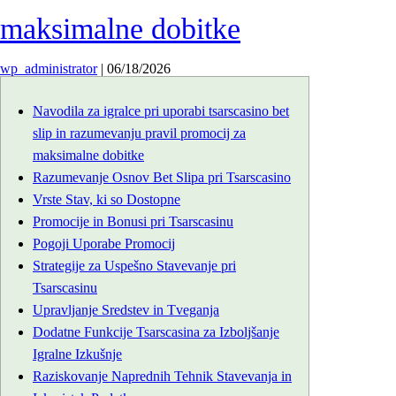
maksimalne dobitke
wp_administrator
|
06/18/2026
Navodila za igralce pri uporabi tsarscasino bet
slip in razumevanju pravil promocij za
maksimalne dobitke
Razumevanje Osnov Bet Slipa pri Tsarscasino
Vrste Stav, ki so Dostopne
Promocije in Bonusi pri Tsarscasinu
Pogoji Uporabe Promocij
Strategije za Uspešno Stavevanje pri
Tsarscasinu
Upravljanje Sredstev in Tveganja
Dodatne Funkcije Tsarscasina za Izboljšanje
Igralne Izkušnje
Raziskovanje Naprednih Tehnik Stavevanja in