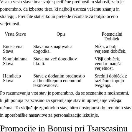
Vsaka vrsta stave ima svoje specifične prednosti in slabosti, zato je
pomembno, da izberete tisto, ki najbolj ustreza vašemu znanju in
strategiji. Preučite statistiko in pretekle rezultate za boljšo oceno
verjetnosti.
Vrsta Stave
Opis
Potencialni
Dobitek
Enostavna
Stava na zmagovalca
Nižji, a bolj
Stava
dogodka.
verjeten dobiček.
Kombinirana
Stava na več dogodkov
Višji dobiček,
Stava
hkrati.
vendar manjša
verjetnost.
Handicap
Stava z dodanim prednostjo
Srednji dobiček z
Stava
ali hendikepom enemu od
različno stopnjo
tekmovalcev.
tveganja.
Po razumevanju vrst stav je pomembno, da se seznanite z možnostmi,
ki jih ponuja tsarscasino za spremljanje stav in upravljanje vašega
računa. To vključuje zgodovino stav, hitro dostopnost do trenutnih stav
in uporabniške nastavitve za personalizacijo izkušnje.
Promocije in Bonusi pri Tsarscasinu