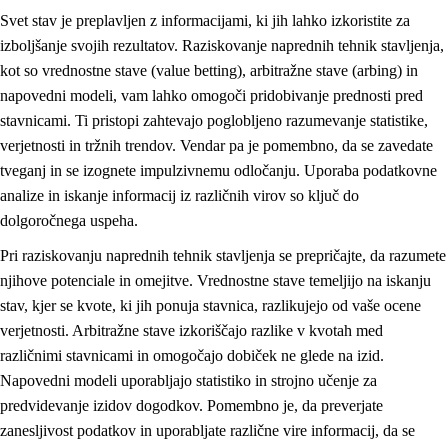
Svet stav je preplavljen z informacijami, ki jih lahko izkoristite za
izboljšanje svojih rezultatov. Raziskovanje naprednih tehnik stavljenja,
kot so vrednostne stave (value betting), arbitražne stave (arbing) in
napovedni modeli, vam lahko omogoči pridobivanje prednosti pred
stavnicami. Ti pristopi zahtevajo poglobljeno razumevanje statistike,
verjetnosti in tržnih trendov. Vendar pa je pomembno, da se zavedate
tveganj in se izognete impulzivnemu odločanju. Uporaba podatkovne
analize in iskanje informacij iz različnih virov so ključ do
dolgoročnega uspeha.
Pri raziskovanju naprednih tehnik stavljenja se prepričajte, da razumete
njihove potenciale in omejitve. Vrednostne stave temeljijo na iskanju
stav, kjer se kvote, ki jih ponuja stavnica, razlikujejo od vaše ocene
verjetnosti. Arbitražne stave izkoriščajo razlike v kvotah med
različnimi stavnicami in omogočajo dobiček ne glede na izid.
Napovedni modeli uporabljajo statistiko in strojno učenje za
predvidevanje izidov dogodkov. Pomembno je, da preverjate
zanesljivost podatkov in uporabljate različne vire informacij, da se