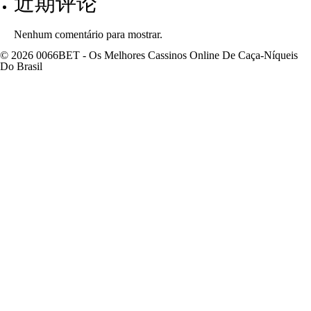
近期评论
Nenhum comentário para mostrar.
© 2026 0066BET - Os Melhores Cassinos Online De Caça-Níqueis
Do Brasil