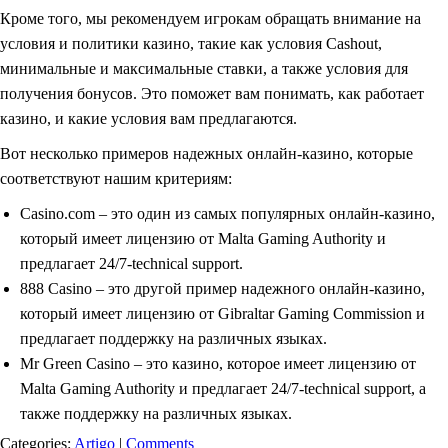
Кроме того, мы рекомендуем игрокам обращать внимание на
условия и политики казино, такие как условия Cashout,
минимальные и максимальные ставки, а также условия для
получения бонусов. Это поможет вам понимать, как работает
казино, и какие условия вам предлагаются.
Вот несколько примеров надежных онлайн-казино, которые
соответствуют нашим критериям:
Casino.com – это один из самых популярных онлайн-казино,
который имеет лицензию от Malta Gaming Authority и
предлагает 24/7-technical support.
888 Casino – это другой пример надежного онлайн-казино,
который имеет лицензию от Gibraltar Gaming Commission и
предлагает поддержку на различных языках.
Mr Green Casino – это казино, которое имеет лицензию от
Malta Gaming Authority и предлагает 24/7-technical support, а
также поддержку на различных языках.
Categories:
Artigo
|
Comments