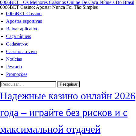
0066BET - Os Melhores Cassinos Online De Caça-Níqueis Do Brasil
0066BET Casino: Apostar Nunca Foi Tão Simples
0066BET Cassino
Apostas esportivas
Baixar aplicativo
Caça-níqueis
Cadastre-se
Cassino ao vivo
Notícias
Pescaria
Promoções
Pesquisar
por:
Надежные казино онлайн 2026
года – играйте без рисков и с
максимальной отдачей