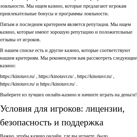
лояльности. Мы ищем казино, которые предлагают игрокам
привлекательные бонусы и программы лояльности.
Пятым и последним критерием является репутация. Мы ищем
казино, которые имеют хорошую репутацию и положительные
отзывы от игроков.
В нашем списке есть и другие казино, которые соответствуют
нашим критериям. Мы рекомендуем вам рассмотреть следующие
казино:
https://kinotavr.ru/ , https://kinotavr.ru/ , https://kinotavr.ru/ ,
https://kinotavr.ru/ и https://kinotavr.ru/ .
Выберите из лучших онлайн-казино и начните играть на деньги!
Условия для игроков: лицензии,
безопасность и поддержка
Важно, чтобы казино онлайн, где вы играете, было