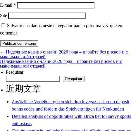
E-mail
*
Site
Salvar meus dados neste navegador para a próxima vez que eu
comentar.
←
Надежные казино онлайн 2026 года – играйте без рисков и с
Navegação
максимальной отдачей
Надежные казино онлайн 2026 года – играйте без рисков и с
максимальной отдачей
→
de
Pesquisar
Pesquisar
Post
近期文章
Zusätzliche Vorteile ergeben sich durch vegaz casino no deposit
bonus codes und fördern das Spielvergnügen für Neukunden
Detailed analysis of opportunities with africa bet for savvy sports
enthusiasts
Genuine curiosity unlocks the secrets of duffspin and innovative