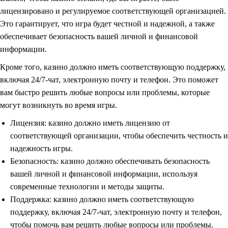
лицензировано и регулируемое соответствующей организацией.
Это гарантирует, что игра будет честной и надежной, а также
обеспечивает безопасность вашей личной и финансовой
информации.
Кроме того, казино должно иметь соответствующую поддержку,
включая 24/7-чат, электронную почту и телефон. Это поможет
вам быстро решить любые вопросы или проблемы, которые
могут возникнуть во время игры.
Лицензия: казино должно иметь лицензию от
соответствующей организации, чтобы обеспечить честность и
надежность игры.
Безопасность: казино должно обеспечивать безопасность
вашей личной и финансовой информации, используя
современные технологии и методы защиты.
Поддержка: казино должно иметь соответствующую
поддержку, включая 24/7-чат, электронную почту и телефон,
чтобы помочь вам решить любые вопросы или проблемы.