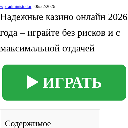
wp_administrator
|
06/22/2026
Надежные казино онлайн 2026
года – играйте без рисков и с
максимальной отдачей
▶️ ИГРАТЬ
Содержимое