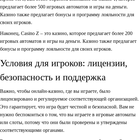
предлагает более 500 игровых автоматов и игры на деньги.
Казино также предлагает бонусы и программу лояльности для
своих игроков.
Наконец, Casino Z – это казино, которое предлагает более 200
игровых автоматов и игры на деньги. Казино также предлагает
бонусы и программу лояльности для своих игроков.
Условия для игроков: лицензии,
безопасность и поддержка
Важно, чтобы онлайн-казино, где вы играете, было
лицензировано и регулируемое соответствующей организацией.
Это гарантирует, что игра будет честной и безопасной. Вам не
нужно беспокоиться о том, что вы играете в игровые автоматы
или слоты, потому что они были проверены и утверждены
соответствующими органами.