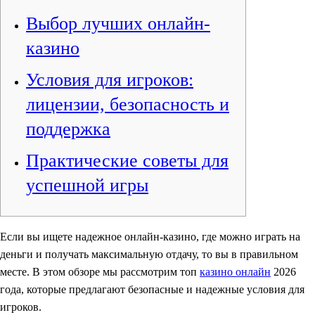
Выбор лучших онлайн-
казино
Условия для игроков:
лицензии, безопасность и
поддержка
Практические советы для
успешной игры
Если вы ищете надежное онлайн-казино, где можно играть на
деньги и получать максимальную отдачу, то вы в правильном
месте. В этом обзоре мы рассмотрим топ
казино онлайн
2026
года, которые предлагают безопасные и надежные условия для
игроков.