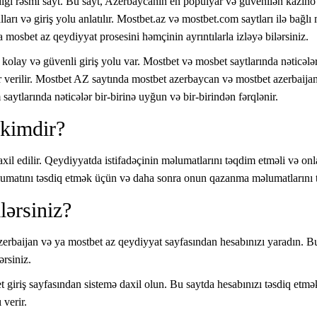
ı rəsmi sayt. Bu sayt, Azerbaycanın en populyar və güvenilən kazino s
arı və giriş yolu anlatılır. Mostbet.az və mostbet.com saytları ilə bağl
a mosbet az qeydiyyat prosesini həmçinin ayrıntılarla izləyə bilərsiniz.
 kolay və güvenli giriş yolu var. Mostbet və mosbet saytlarında nəticələ
 verilir. Mostbet AZ saytında mostbet azerbaycan və mostbet azerbaijan
ytlarında nəticələr bir-birinə uyğun və bir-birindən fərqlənir.
 kimdir?
l edilir. Qeydiyyatda istifadəçinin məlumatlarını təqdim etməli və onl
əlumatını təsdiq etmək üçün və daha sonra onun qazanma məlumatlarını 
lərsiniz?
zerbaijan və ya mostbet az qeydiyyat sayfasından hesabınızı yaradın. B
ərsiniz.
et giriş sayfasından sistemə daxil olun. Bu saytda hesabınızı təsdiq e
verir.