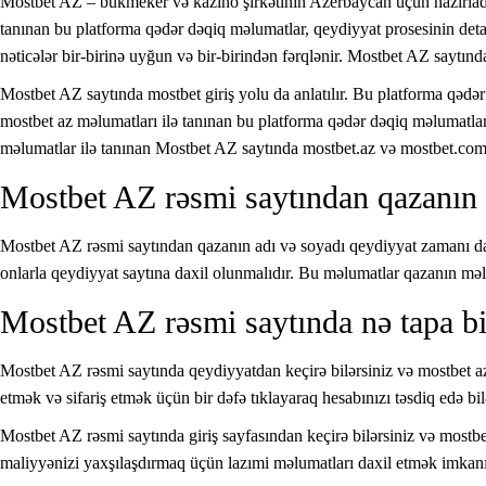
Mostbet AZ – bukmeker və kazino şirkətinin Azerbaycan üçün hazırladığ
tanınan bu platforma qədər dəqiq məlumatlar, qeydiyyat prosesinin detall
nəticələr bir-birinə uyğun və bir-birindən fərqlənir. Mostbet AZ saytınd
Mostbet AZ saytında mostbet giriş yolu da anlatılır. Bu platforma qədər
mostbet az məlumatları ilə tanınan bu platforma qədər dəqiq məlumatlar
məlumatlar ilə tanınan Mostbet AZ saytında mostbet.az və mostbet.com sa
Mostbet AZ rəsmi saytından qazanın
Mostbet AZ rəsmi saytından qazanın adı və soyadı qeydiyyat zamanı daxi
onlarla qeydiyyat saytına daxil olunmalıdır. Bu məlumatlar qazanın m
Mostbet AZ rəsmi saytında nə tapa bi
Mostbet AZ rəsmi saytında qeydiyyatdan keçirə bilərsiniz və mostbet a
etmək və sifariş etmək üçün bir dəfə tıklayaraq hesabınızı təsdiq edə bil
Mostbet AZ rəsmi saytında giriş sayfasından keçirə bilərsiniz və mostb
maliyyənizi yaxşılaşdırmaq üçün lazımi məlumatları daxil etmək imkanı 