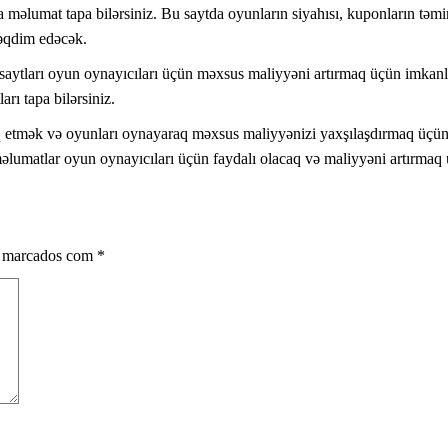
əlumat tapa bilərsiniz. Bu saytda oyunların siyahısı, kuponların təmin
təqdim edəcək.
saytları oyun oynayıcıları üçün məxsus maliyyəni artırmaq üçün imkanl
rı tapa bilərsiniz.
q etmək və oyunları oynayaraq məxsus maliyyənizi yaxşılaşdırmaq üçün 
u məlumatlar oyun oynayıcıları üçün faydalı olacaq və maliyyəni artırma
o marcados com
*