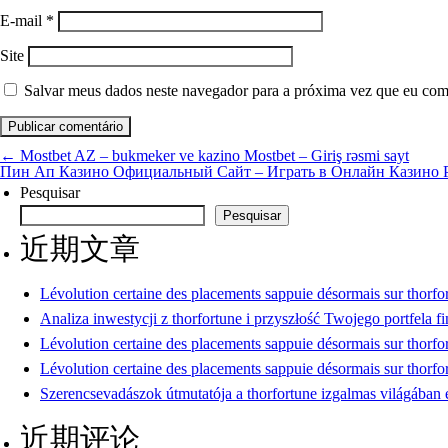
E-mail
*
Site
Salvar meus dados neste navegador para a próxima vez que eu com
←
Mostbet AZ – bukmeker ve kazino Mostbet – Giriş rəsmi sayt
Navegação
Пин Ап Казино Официальный Сайт – Играть в Онлайн Казино 
Pesquisar
de
Pesquisar
近期文章
Post
Lévolution certaine des placements sappuie désormais sur thorfo
Analiza inwestycji z thorfortune i przyszłość Twojego portfela 
Lévolution certaine des placements sappuie désormais sur thorfo
Lévolution certaine des placements sappuie désormais sur thorfo
Szerencsevadászok útmutatója a thorfortune izgalmas világában é
近期评论