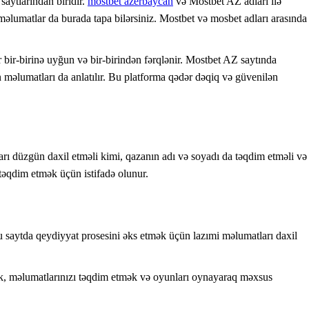
aytlarından biridir.
mostbet azerbaycan
və Mostbet AZ adları ilə
ı məlumatlar da burada tapa bilərsiniz. Mostbet və mosbet adları arasında
r bir-birinə uyğun və bir-birindən fərqlənir. Mostbet AZ saytında
 məlumatları da anlatılır. Bu platforma qədər dəqiq və güvenilən
arı düzgün daxil etməli kimi, qazanın adı və soyadı da təqdim etməli və
təqdim etmək üçün istifadə olunur.
u saytda qeydiyyat prosesini əks etmək üçün lazımi məlumatları daxil
tmək, məlumatlarınızı təqdim etmək və oyunları oynayaraq məxsus